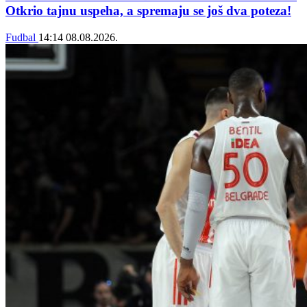
Otkrio tajnu uspeha, a spremaju se još dva poteza!
Fudbal
14:14
08.08.2026.