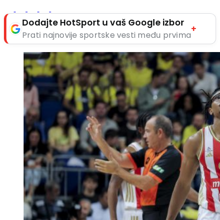
Dodajte HotSport u vaš Google izbor
+
Prati najnovije sportske vesti među prvima