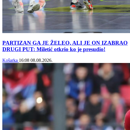
PARTIZAN GA JE ŽELEO, ALI JE ON IZABRAO
DRUGI PUT: Miletić otkrio ko je presudio!
Košarka
16:08
08.08.2026.