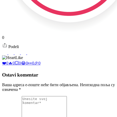
0
Podeli
Like
❤️
0
🔥
0
💥
0
😂
0
👀
0
🎉
0
Ostavi komentar
Ваша адреса е-поште неће бити објављена.
Неопходна поља су
означена
*