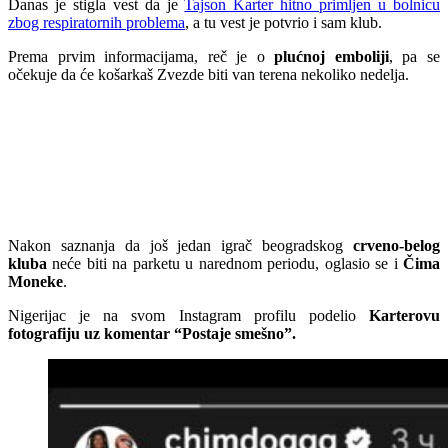
Danas je stigla vest da je
Tajson Karter hitno primljen u bolnicu
zbog respiratornih problema
, a tu vest je potvrio i sam klub.
Prema prvim informacijama, reč je o
plućnoj emboliji
, pa se
očekuje da će košarkaš Zvezde biti van terena nekoliko nedelja.
Nakon saznanja da još jedan igrač beogradskog
crveno-belog
kluba
neće biti na parketu u narednom periodu, oglasio se i
Čima
Moneke
.
Nigerijac je na svom Instagram profilu podelio
Karterovu
fotografiju uz komentar “Postaje smešno”.