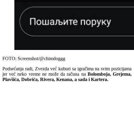
FOTO: Screenshot/@chimdoggg
Podsećanja radi, Zvezda već kuburi sa igračima na svim pozicijama
jer već neko vreme ne može da računa na
Bolomboja, Grejema,
Plavšića, Dobrića, Rivera, Kenana, a sada i Kartera.