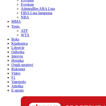
Evroliga
Evrokup
AdmiralBet ABA Liga
FIBA Liga šampiona
NBA
MMA
Tenis
ATP
WTA
Boks
Kladionica
Lifestyle
Odbojka
Intervju
Hronika
Ostali sportovi
Rukomet
Video
F1
Vaterpolo
Atletika
E-sports