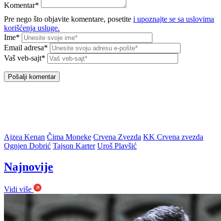
Komentar*
Pre nego što objavite komentare, posetite
i upoznajte se sa uslovima
korišćenja usluge.
Ime*
Email adresa*
Vaš veb-sajt*
Ajzea Kenan
Čima Moneke
Crvena Zvezda
KK Crvena zvezda
Ognjen Dobrić
Tajson Karter
Uroš Plavšić
Najnovije
Vidi više