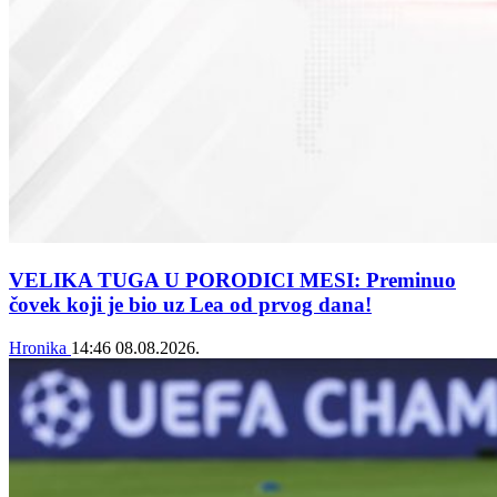
VELIKA TUGA U PORODICI MESI: Preminuo
čovek koji je bio uz Lea od prvog dana!
Hronika
14:46
08.08.2026.