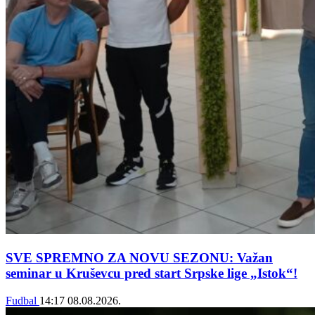
SVE SPREMNO ZA NOVU SEZONU: Važan
seminar u Kruševcu pred start Srpske lige „Istok“!
Fudbal
14:17
08.08.2026.