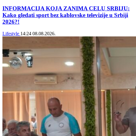
INFORMACIJA KOJA ZANIMA CELU SRBIJU:
Kako gledati sport bez kablovske televizije u Srbiji
2026?!
Lifestyle
14:24
08.08.2026.