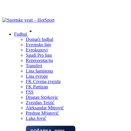
Fudbal
Domaći fudbal
Evropske lige
Evrokupovi
Saudi Pro liga
Reprezentacija
Transferi
Liga šampiona
Liga evrope
FK Crvena zvezda
FK Partizan
FSS
Dragan Stojkovic
Zvezdan Terzić
Aleksandar Mitrović
Predrag Mijatović
Luka Jović