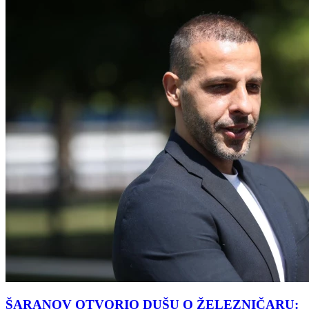
ŠARANOV OTVORIO DUŠU O ŽELEZNIČARU: