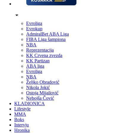
Evroliga
Evrokup
AdmiralBet ABA Liga
FIBA Liga šampiona
NBA
Reprezentacija
KK Crvena zvezda
KK Partizan
ABA liga
Evroliga
NBA
Željko Obradović
Nikola Jokić
Ostoja Mijailović
Nebojša Čović
KLADIONICA
Lifestyle
MMA
Boks
Intervju
Hronika