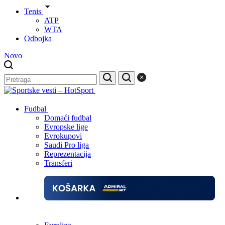
Tenis
ATP
WTA
Odbojka
Novo
Fudbal
Domaći fudbal
Evropske lige
Evrokupovi
Saudi Pro liga
Reprezentacija
Transferi