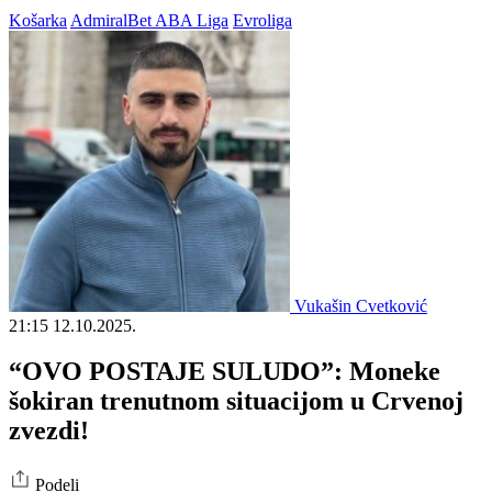
Košarka
AdmiralBet ABA Liga
Evroliga
Vukašin Cvetković
21:15
12.10.2025.
“OVO POSTAJE SULUDO”: Moneke
šokiran trenutnom situacijom u Crvenoj
zvezdi!
Podeli