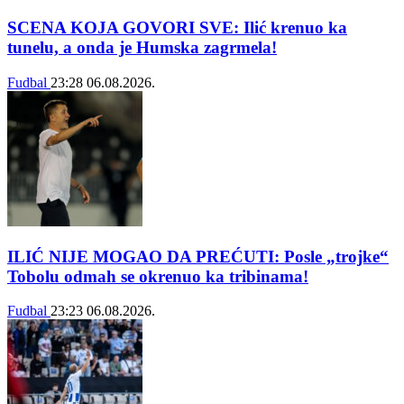
SCENA KOJA GOVORI SVE: Ilić krenuo ka
tunelu, a onda je Humska zagrmela!
Fudbal
23:28
06.08.2026.
ILIĆ NIJE MOGAO DA PREĆUTI: Posle „trojke“
Tobolu odmah se okrenuo ka tribinama!
Fudbal
23:23
06.08.2026.