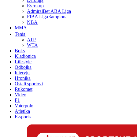
Evroliga
Evrokup
AdmiralBet ABA Liga
FIBA Liga šampiona
NBA
MMA
Tenis
ATP
WTA
Boks
Kladionica
Lifestyle
Odbojka
Intervju
Hronika
Ostali sportovi
Rukomet
Video
F1
Vaterpolo
Atletika
E-sports