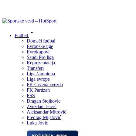
Fudbal
Domaći fudbal
Evropske lige
Evrokupovi
Saudi Pro liga
Reprezentacija
Transferi
Liga šampiona
Liga evrope
FK Crvena zvezda
FK Partizan
FSS
Dragan Stojkovic
Zvezdan Terzić
Aleksandar Mitrović
Predrag Mijatović
Luka Jović