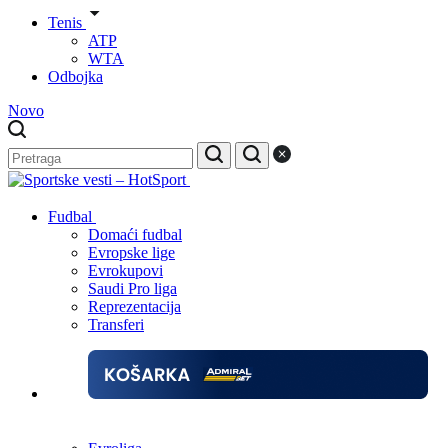
Tenis
ATP
WTA
Odbojka
Novo
Fudbal
Domaći fudbal
Evropske lige
Evrokupovi
Saudi Pro liga
Reprezentacija
Transferi