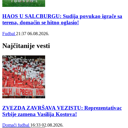
HAOS U SALCBURGU: Sudija povukao igrače sa
terena, domaćin se hitno oglasio!
Fudbal
21:37
06.08.2026.
Najčitanije vesti
ZVEZDA ZAVRŠAVA VEZISTU: Reprezentativac
Srbije zamena Vasilija Kostova!
Domaći fudbal
16:33
02.08.2026.