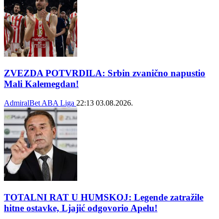
ZVEZDA POTVRDILA: Srbin zvanično napustio
Mali Kalemegdan!
AdmiralBet ABA Liga
22:13
03.08.2026.
TOTALNI RAT U HUMSKOJ: Legende zatražile
hitne ostavke, Ljajić odgovorio Apelu!