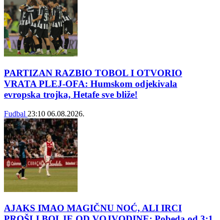
PARTIZAN RAZBIO TOBOL I OTVORIO
VRATA PLEJ-OFA: Humskom odjekivala
evropska trojka, Hetafe sve bliže!
Fudbal
23:10
06.08.2026.
AJAKS IMAO MAGIČNU NOĆ, ALI IRCI
PROŠLI BOLJE OD VOJVODINE: Pobeda od 3:1