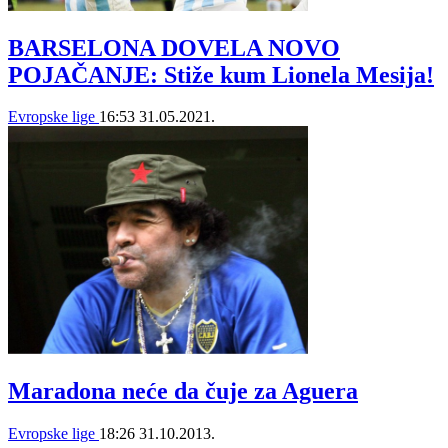
BARSELONA DOVELA NOVO
POJAČANJE: Stiže kum Lionela Mesija!
Evropske lige
16:53
31.05.2021.
Maradona neće da čuje za Aguera
Evropske lige
18:26
31.10.2013.