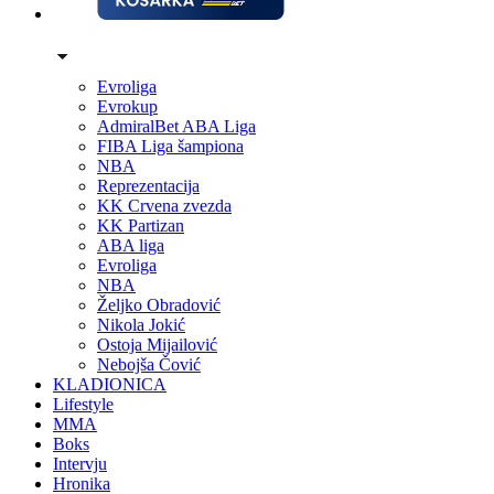
Evroliga
Evrokup
AdmiralBet ABA Liga
FIBA Liga šampiona
NBA
Reprezentacija
KK Crvena zvezda
KK Partizan
ABA liga
Evroliga
NBA
Željko Obradović
Nikola Jokić
Ostoja Mijailović
Nebojša Čović
KLADIONICA
Lifestyle
MMA
Boks
Intervju
Hronika