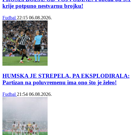
krije potpuno nestvarnu brojku!
Fudbal
22:15
06.08.2026.
HUMSKA JE STREPELA, PA EKSPLODIRALA:
Partizan na poluvremenu ima ono što je želeo!
Fudbal
21:54
06.08.2026.