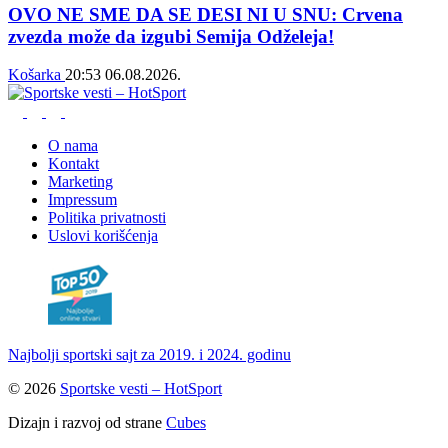
OVO NE SME DA SE DESI NI U SNU: Crvena
zvezda može da izgubi Semija Odželeja!
Košarka
20:53
06.08.2026.
O nama
Kontakt
Marketing
Impressum
Politika privatnosti
Uslovi korišćenja
Najbolji sportski sajt za 2019. i 2024. godinu
© 2026
Sportske vesti – HotSport
Dizajn i razvoj od strane
Cubes