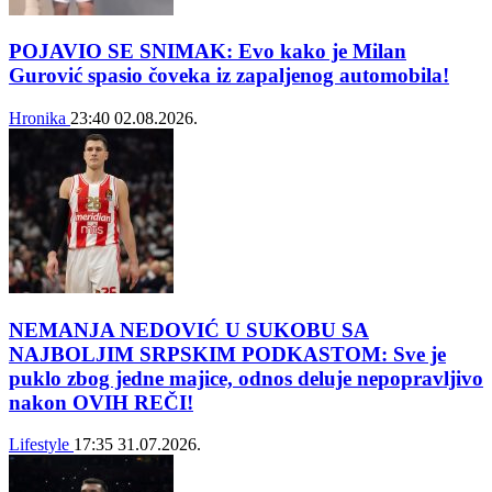
POJAVIO SE SNIMAK: Evo kako je Milan
Gurović spasio čoveka iz zapaljenog automobila!
Hronika
23:40
02.08.2026.
NEMANJA NEDOVIĆ U SUKOBU SA
NAJBOLJIM SRPSKIM PODKASTOM: Sve je
puklo zbog jedne majice, odnos deluje nepopravljivo
nakon OVIH REČI!
Lifestyle
17:35
31.07.2026.