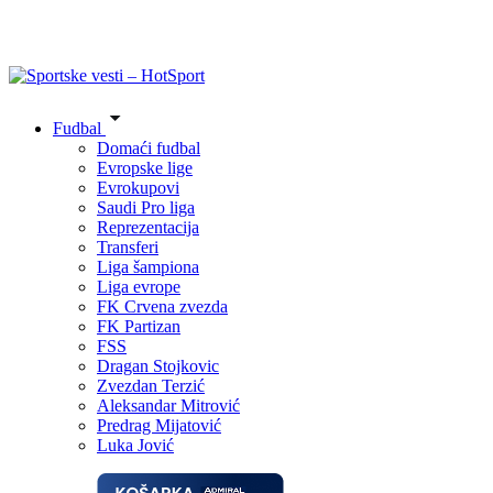
Fudbal
Domaći fudbal
Evropske lige
Evrokupovi
Saudi Pro liga
Reprezentacija
Transferi
Liga šampiona
Liga evrope
FK Crvena zvezda
FK Partizan
FSS
Dragan Stojkovic
Zvezdan Terzić
Aleksandar Mitrović
Predrag Mijatović
Luka Jović