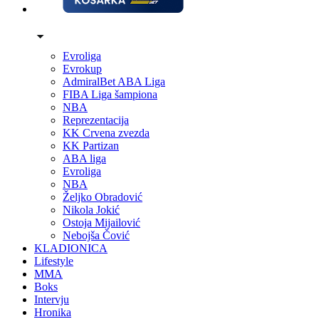
Evroliga
Evrokup
AdmiralBet ABA Liga
FIBA Liga šampiona
NBA
Reprezentacija
KK Crvena zvezda
KK Partizan
ABA liga
Evroliga
NBA
Željko Obradović
Nikola Jokić
Ostoja Mijailović
Nebojša Čović
KLADIONICA
Lifestyle
MMA
Boks
Intervju
Hronika