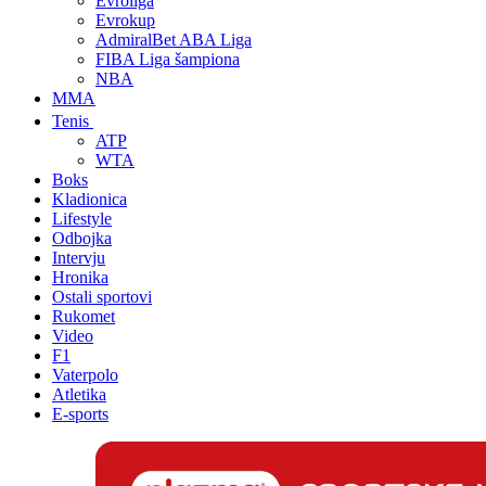
Evroliga
Evrokup
AdmiralBet ABA Liga
FIBA Liga šampiona
NBA
MMA
Tenis
ATP
WTA
Boks
Kladionica
Lifestyle
Odbojka
Intervju
Hronika
Ostali sportovi
Rukomet
Video
F1
Vaterpolo
Atletika
E-sports