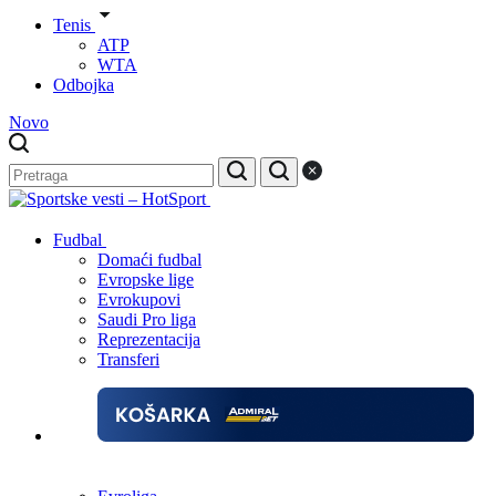
Tenis
ATP
WTA
Odbojka
Novo
Fudbal
Domaći fudbal
Evropske lige
Evrokupovi
Saudi Pro liga
Reprezentacija
Transferi