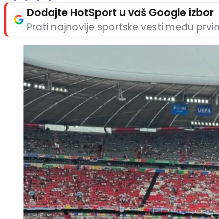
Dodajte HotSport u vaš Google izbor
Prati najnovije sportske vesti među prv