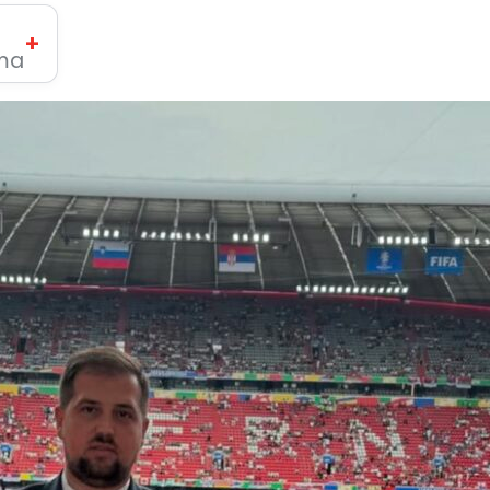
+
ima