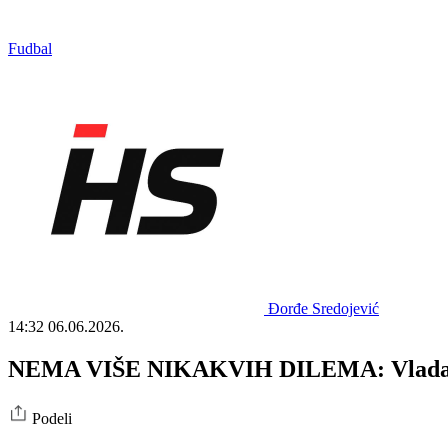
Fudbal
Đorđe Sredojević
14:32
06.06.2026.
NEMA VIŠE NIKAKVIH DILEMA: Vladan Gaš
Podeli