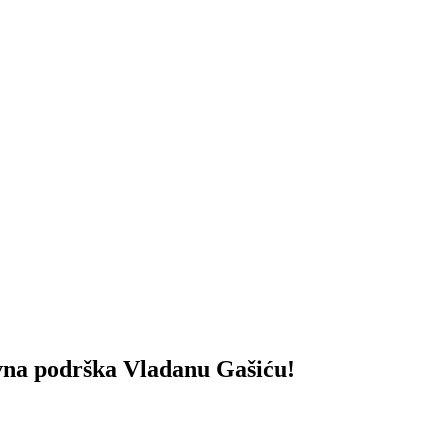
podrška Vladanu Gašiću!