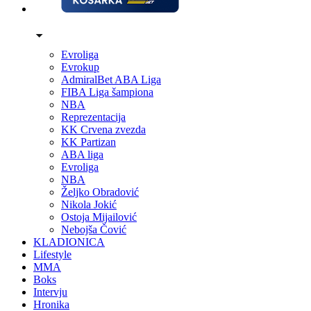
Evroliga
Evrokup
AdmiralBet ABA Liga
FIBA Liga šampiona
NBA
Reprezentacija
KK Crvena zvezda
KK Partizan
ABA liga
Evroliga
NBA
Željko Obradović
Nikola Jokić
Ostoja Mijailović
Nebojša Čović
KLADIONICA
Lifestyle
MMA
Boks
Intervju
Hronika