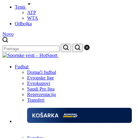
Tenis
ATP
WTA
Odbojka
Novo
Fudbal
Domaći fudbal
Evropske lige
Evrokupovi
Saudi Pro liga
Reprezentacija
Transferi