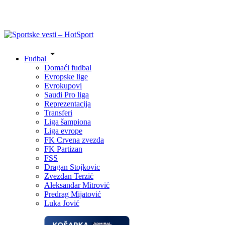
Fudbal
Domaći fudbal
Evropske lige
Evrokupovi
Saudi Pro liga
Reprezentacija
Transferi
Liga šampiona
Liga evrope
FK Crvena zvezda
FK Partizan
FSS
Dragan Stojkovic
Zvezdan Terzić
Aleksandar Mitrović
Predrag Mijatović
Luka Jović