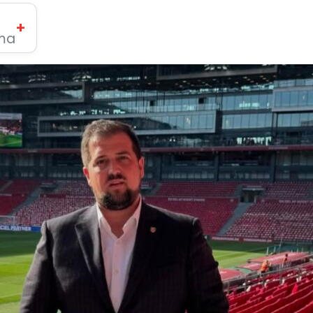
+
ima