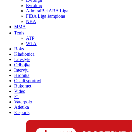
Evroliga
Evrokup
AdmiralBet ABA Liga
FIBA Liga šampiona
NBA
MMA
Tenis
ATP
WTA
Boks
Kladionica
Lifestyle
Odbojka
Intervju
Hronika
Ostali sportovi
Rukomet
Video
F1
Vaterpolo
Atletika
E-sports