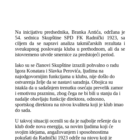
Na inicijativu predsednika, Branka Antića, održana je
54. sednica Skupštine SPD FK Radnički 1923, sa
ciljem da se napravi analiza takmičarskih rezultata i
sveukupnog poslovanja kluba u prethodnom, ali da se
istovremeno utvrde smernice za predstojeći period.
Iako su se članovi Skupštine izrazili pohvalno o radu
Igora Konatara i Slavka Perovića, ljudima na
najodgovornijim funkcijama u klubu, nije došlo do
ostvarenja želje da se nastavi saradnja. Obojica su
istakla da u sadašnjem trenutku osećaju prevelik zamor
i emotivnu prazninu, zbog čega ne bi bili u stanju da i
nadalje obavljaju funkcije direktora, odnosno,
sportskog direktora na nivou kvaliteta koji je klub imao
do sada.
U takvoj situaciji ocenili su da je najbolje rešenje da u
klub dođe nova energija, sa novim ljudima koji će
svojim idejama, angažovanjem i sposobnostima
pokušati da Radnički 1923 održe na niovu koji je