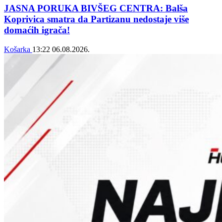
JASNA PORUKA BIVŠEG CENTRA: Balša
Koprivica smatra da Partizanu nedostaje više
domaćih igrača!
Košarka
13:22
06.08.2026.