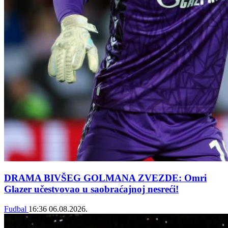
DRAMA BIVŠEG GOLMANA ZVEZDE: Omri
Glazer učestvovao u saobraćajnoj nesreći!
Fudbal
16:36
06.08.2026.