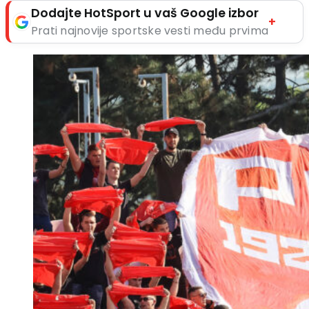
Dodajte HotSport u vaš Google izbor
+
Prati najnovije sportske vesti među prvima