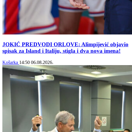
JOKIĆ PREDVODI ORLOVE: Alimpijević objavio
spisak za Island i Italiju, stigla i dva nova imena!
Košarka
14:50
06.08.2026.