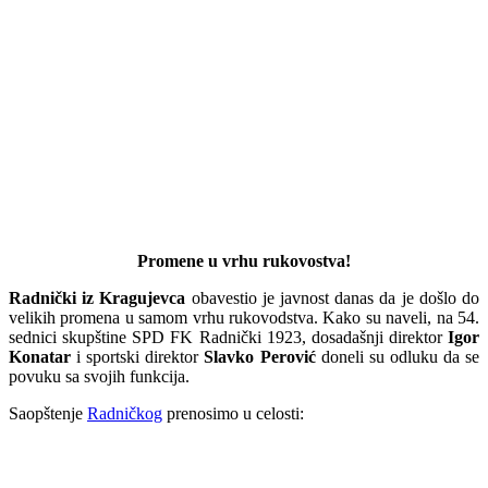
Promene u vrhu rukovostva!
Radnički iz Kragujevca
obavestio je javnost danas da je došlo do
velikih promena u samom vrhu rukovodstva. Kako su naveli, na 54.
sednici skupštine SPD FK Radnički 1923, dosadašnji direktor
Igor
Konatar
i sportski direktor
Slavko Perović
doneli su odluku da se
povuku sa svojih funkcija.
Saopštenje
Radničkog
prenosimo u celosti: