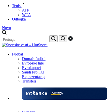
Tenis
ATP
WTA
Odbojka
Novo
Fudbal
Domaći fudbal
Evropske lige
Evrokupovi
Saudi Pro liga
Reprezentacija
Transferi