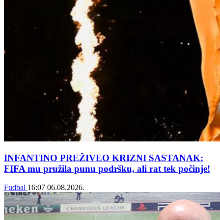
INFANTINO PREŽIVEO KRIZNI SASTANAK:
FIFA mu pružila punu podršku, ali rat tek počinje!
Fudbal
16:07
06.08.2026.