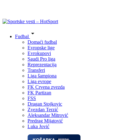
Fudbal
Domaći fudbal
Evropske lige
Evrokupovi
Saudi Pro liga
Reprezentacija
Transferi
Liga šampiona
Liga evrope
FK Crvena zvezda
FK Partizan
FSS
Dragan Stojkovic
Zvezdan Terzić
Aleksandar Mitrović
Predrag Mijatović
Luka Jović