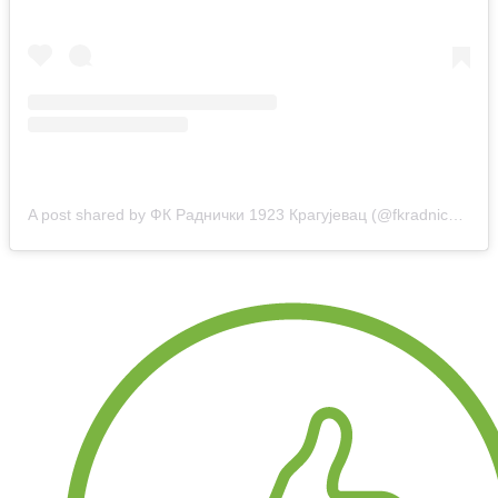
A post shared by ФК Раднички 1923 Крагујевац (@fkradnicki1923kg)