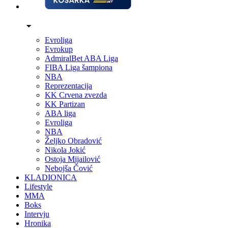
Evroliga
Evrokup
AdmiralBet ABA Liga
FIBA Liga šampiona
NBA
Reprezentacija
KK Crvena zvezda
KK Partizan
ABA liga
Evroliga
NBA
Željko Obradović
Nikola Jokić
Ostoja Mijailović
Nebojša Čović
KLADIONICA
Lifestyle
MMA
Boks
Intervju
Hronika