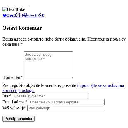
Like
❤️
0
🔥
0
💥
0
😂
0
👀
0
🎉
0
Ostavi komentar
Ваша адреса е-поште неће бити објављена.
Неопходна поља су
означена
*
Komentar*
Pre nego što objavite komentare, posetite
i upoznajte se sa uslovima
korišćenja usluge.
Ime*
Email adresa*
Vaš veb-sajt*