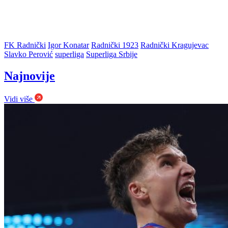
FK Radnički
Igor Konatar
Radnički 1923
Radnički Kragujevac
Slavko Perović
superliga
Superliga Srbije
Najnovije
Vidi više