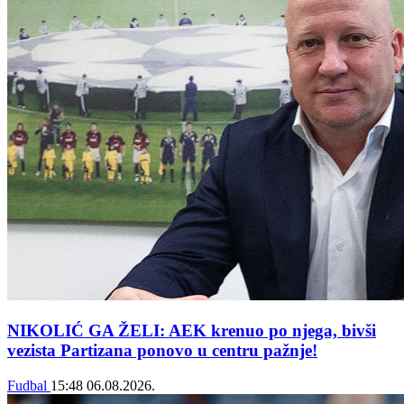
NIKOLIĆ GA ŽELI: AEK krenuo po njega, bivši
vezista Partizana ponovo u centru pažnje!
Fudbal
15:48
06.08.2026.