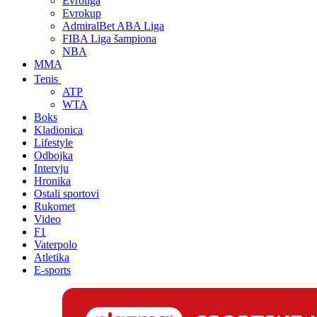
Evroliga
Evrokup
AdmiralBet ABA Liga
FIBA Liga šampiona
NBA
MMA
Tenis
ATP
WTA
Boks
Kladionica
Lifestyle
Odbojka
Intervju
Hronika
Ostali sportovi
Rukomet
Video
F1
Vaterpolo
Atletika
E-sports