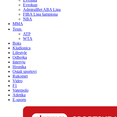
Evroliga
Evrokup
AdmiralBet ABA Liga
FIBA Liga šampiona
NBA
MMA
Tenis
ATP
WTA
Boks
Kladionica
Lifestyle
Odbojka
Intervju
Hronika
Ostali sportovi
Rukomet
Video
F1
Vaterpolo
Atletika
E-sports