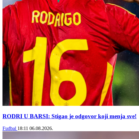
RODRI U BARSI: Stigao je odgovor koji menja sve!
Fudbal
18:11
06.08.2026.