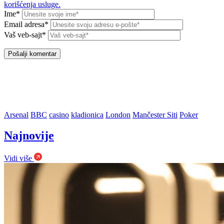
korišćenja usluge.
Ime*
Email adresa*
Vaš veb-sajt*
Arsenal
BBC
casino
kladionica
London
Mančester Siti
Poker
Najnovije
Vidi više