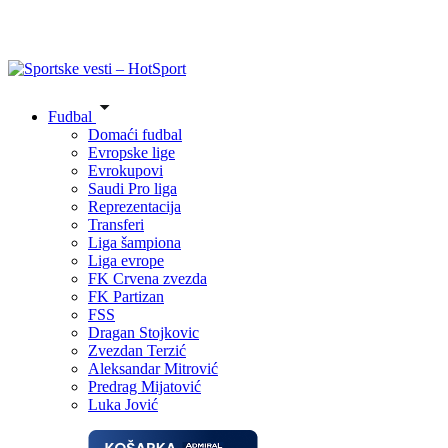
Fudbal
Domaći fudbal
Evropske lige
Evrokupovi
Saudi Pro liga
Reprezentacija
Transferi
Liga šampiona
Liga evrope
FK Crvena zvezda
FK Partizan
FSS
Dragan Stojkovic
Zvezdan Terzić
Aleksandar Mitrović
Predrag Mijatović
Luka Jović