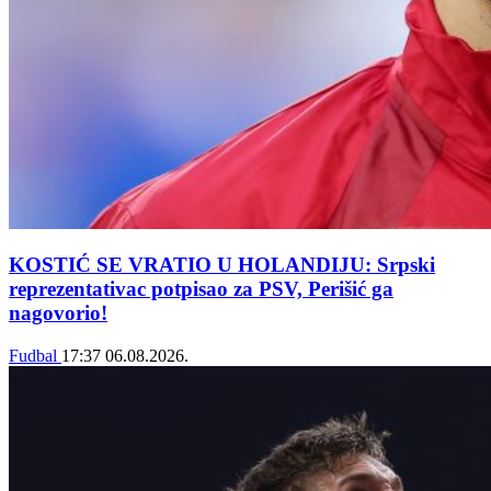
KOSTIĆ SE VRATIO U HOLANDIJU: Srpski
reprezentativac potpisao za PSV, Perišić ga
nagovorio!
Fudbal
17:37
06.08.2026.