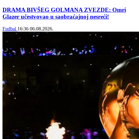
DRAMA BIVŠEG GOLMANA ZVEZDE: Omri
Glazer učestvovao u saobraćajnoj nesreći!
Fudbal
16:36
06.08.2026.