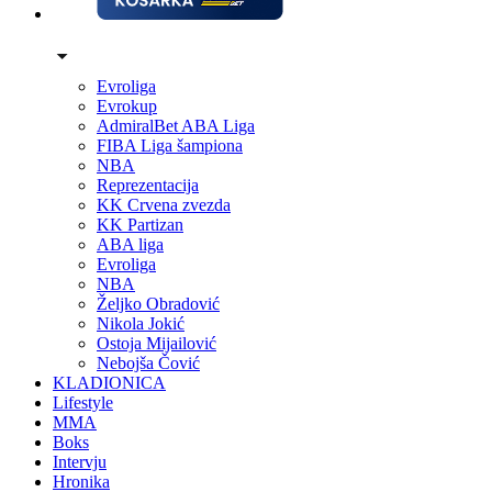
Evroliga
Evrokup
AdmiralBet ABA Liga
FIBA Liga šampiona
NBA
Reprezentacija
KK Crvena zvezda
KK Partizan
ABA liga
Evroliga
NBA
Željko Obradović
Nikola Jokić
Ostoja Mijailović
Nebojša Čović
KLADIONICA
Lifestyle
MMA
Boks
Intervju
Hronika