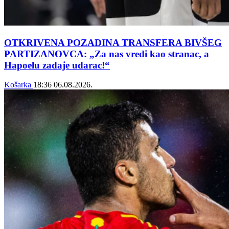
OTKRIVENA POZADINA TRANSFERA BIVŠEG
PARTIZANOVCA: „Za nas vredi kao stranac, a
Hapoelu zadaje udarac!“
Košarka
18:36
06.08.2026.