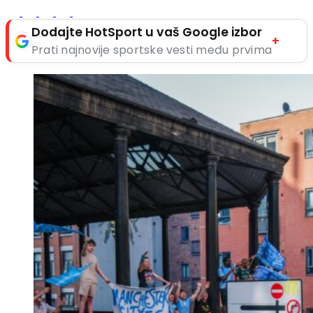
Dodajte HotSport u vaš Google izbor
+
Prati najnovije sportske vesti među prvima