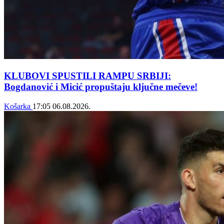
KLUBOVI SPUSTILI RAMPU SRBIJI:
Bogdanović i Micić propuštaju ključne mečeve!
Košarka
17:05
06.08.2026.