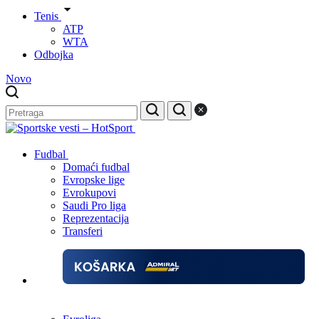
Tenis
ATP
WTA
Odbojka
Novo
Fudbal
Domaći fudbal
Evropske lige
Evrokupovi
Saudi Pro liga
Reprezentacija
Transferi