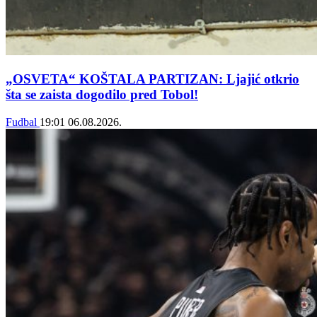
„OSVETA“ KOŠTALA PARTIZAN: Ljajić otkrio
šta se zaista dogodilo pred Tobol!
Fudbal
19:01
06.08.2026.