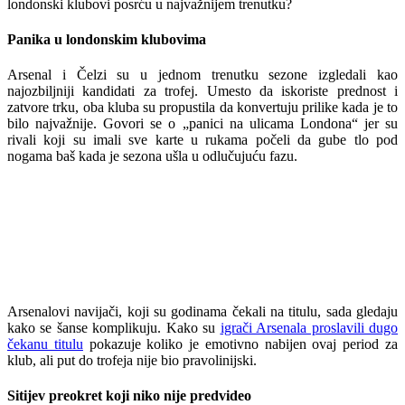
londonski klubovi posrću u najvažnijem trenutku?
Panika u londonskim klubovima
Arsenal i Čelzi su u jednom trenutku sezone izgledali kao
najozbiljniji kandidati za trofej. Umesto da iskoriste prednost i
zatvore trku, oba kluba su propustila da konvertuju prilike kada je to
bilo najvažnije. Govori se o „panici na ulicama Londona“ jer su
rivali koji su imali sve karte u rukama počeli da gube tlo pod
nogama baš kada je sezona ušla u odlučujuću fazu.
Arsenalovi navijači, koji su godinama čekali na titulu, sada gledaju
kako se šanse komplikuju. Kako su
igrači Arsenala proslavili dugo
čekanu titulu
pokazuje koliko je emotivno nabijen ovaj period za
klub, ali put do trofeja nije bio pravolinijski.
Sitijev preokret koji niko nije predvideo