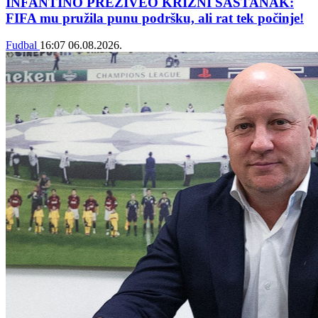
INFANTINO PREŽIVEO KRIZNI SASTANAK:
FIFA mu pružila punu podršku, ali rat tek počinje!
Fudbal
16:07
06.08.2026.