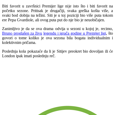
Biti favorit u završnici Premijer lige nije isto što i biti favorit na
početku sezone. Pritisak je drugačiji, svaka greška košta više, a
svaki bod dobija na težini. Siti je u toj poziciji bio više puta tokom
ere Pepa Gvardiole, ali ovog puta put do nje bio je neuobičajen.
Zanimljivo je da se ova drama odvija u sezoni u kojoj je, recimo,
Bruno proglašen za živu
legendu i igrača godine u Premijer ligi
, što
govori o tome koliko je ova sezona bila bogata individualnim i
kolektivnim pričama.
Poslednja kola pokazaće da li je Sitijev preokret bio dovoljan ili će
London ipak imati poslednju reč.