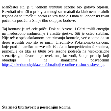
Mančester siti je u jednom trenutku sezone bio gotovo otpisan.
Rezultati nisu išli u prilog, a mnogi su smatrali da klub nema realnih
izgleda da se umeša u borbu za vrh tabele. Onda su londonski rivali
počeli da posrću, a Siti je tiho skupljao bodove.
Taj kontrast je srž cele priče. Dok su Arsenal i Čelzi trošili energiju
na međusobno nadmetanje i vlastite greške, Siti je ostao stabilan.
Nije reč o spektakularnom preuzimanju kontrole, već o tome da su
drugi ispustili ono što su imali. Uredništvo Pokeriomokykla.com,
koje prati dinamiku neizvesnih ishoda u kompetitivnim formatima,
primećuje da trka za titulu ove sezone podseća na visokorizične
scenarije gde favorit nije uvek onaj ko vodi, što je princip koji
obrađuju i na stranicama posvećenim
https://pokeriomokykla.com/sl/najboljse-online-casino-v-slovenija
.
Šta znači biti favorit u poslednjim kolima