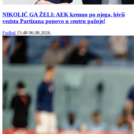
NIKOLIĆ GA ŽELI: AEK krenuo po njega, bivši
vezista Partizana ponovo u centru pažnje!
Fudbal
15:48
06.08.2026.