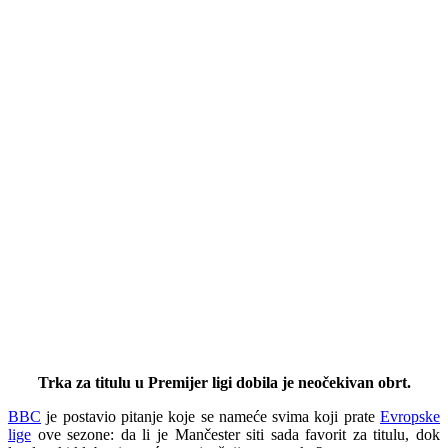
Trka za titulu u Premijer ligi dobila je neočekivan obrt.
BBC
je postavio pitanje koje se nameće svima koji prate
Evropske
lige
ove sezone: da li je Mančester siti sada favorit za titulu, dok