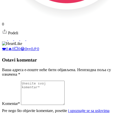
0
Podeli
Like
❤️
0
🔥
0
💥
0
😂
0
👀
0
🎉
0
Ostavi komentar
Ваша адреса е-поште неће бити објављена.
Неопходна поља су
означена
*
Komentar*
Pre nego što objavite komentare, posetite
i upoznajte se sa uslovima