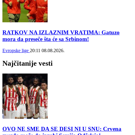
RATKOV NA IZLAZNIM VRATIMA: Gatuzo
mora da preseče šta će sa Srbinom!
Evropske lige
20:11
08.08.2026.
Najčitanije vesti
OVO NE SME DA SE DESI NI U SNU: Crvena