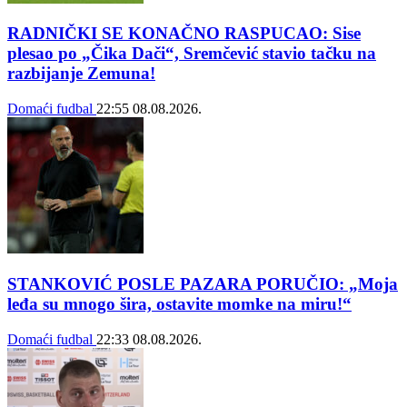
RADNIČKI SE KONAČNO RASPUCAO: Sise
plesao po „Čika Dači“, Sremčević stavio tačku na
razbijanje Zemuna!
Domaći fudbal
22:55
08.08.2026.
STANKOVIĆ POSLE PAZARA PORUČIO: „Moja
leđa su mnogo šira, ostavite momke na miru!“
Domaći fudbal
22:33
08.08.2026.