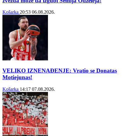
zvezda može da izgubi Semija Odželeja!
Košarka
20:53
06.08.2026.
VELIKO IZNENAĐENJE: Vratio se Donatas
Motiejunas!
Košarka
14:17
07.08.2026.