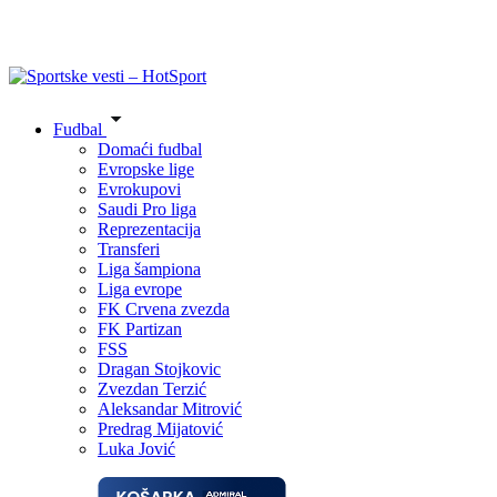
Fudbal
Domaći fudbal
Evropske lige
Evrokupovi
Saudi Pro liga
Reprezentacija
Transferi
Liga šampiona
Liga evrope
FK Crvena zvezda
FK Partizan
FSS
Dragan Stojkovic
Zvezdan Terzić
Aleksandar Mitrović
Predrag Mijatović
Luka Jović