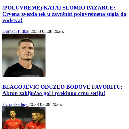
(POLUVREME) KATAI SLOMIO PAZARCE:
Crvena zvezda tek u završnici poluvremena stigla do
vođstva!
Domaći fudbal
20:53
08.08.2026.
BLAGOJEVIĆ ODUZEO BODOVE FAVORITU:
Akron zaključao gol i prekinuo crnu seriju!
Evropske lige
20:33
08.08.2026.