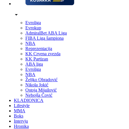
Evroliga
Evrokup
AdmiralBet ABA Liga
FIBA Liga šampiona
NBA
Reprezentacija
KK Crvena zvezda
KK Partizan
ABA liga
Evroliga
NBA
Željko Obradović
Nikola Jokić
Ostoja Mijailović
Nebojša Čović
KLADIONICA
Lifestyle
MMA
Boks
Intervju
Hronika