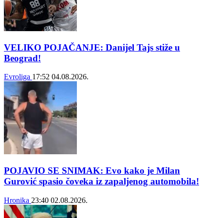
VELIKO POJAČANJE: Danijel Tajs stiže u
Beograd!
Evroliga
17:52
04.08.2026.
POJAVIO SE SNIMAK: Evo kako je Milan
Gurović spasio čoveka iz zapaljenog automobila!
Hronika
23:40
02.08.2026.