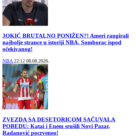
JOKIĆ BRUTALNO PONIŽEN?! Ameri rangirali
najbolje strance u istoriji NBA, Somborac ispod
očekivanog!
NBA
22:12
08.08.2026.
ZVEZDA SA DESETORICOM SAČUVALA
POBEDU: Katai i Enem srušili Novi Pazar,
Radanović pocrveneo!