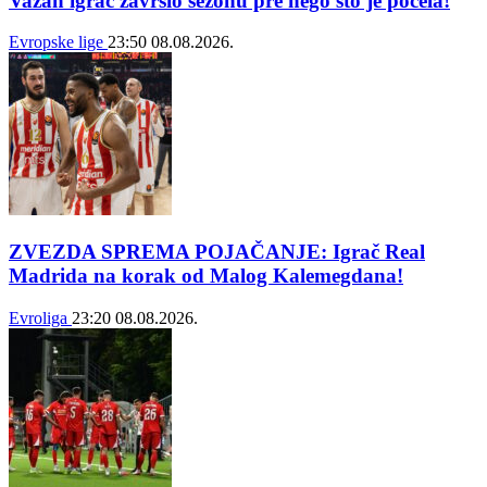
Važan igrač završio sezonu pre nego što je počela!
Evropske lige
23:50
08.08.2026.
ZVEZDA SPREMA POJAČANJE: Igrač Real
Madrida na korak od Malog Kalemegdana!
Evroliga
23:20
08.08.2026.