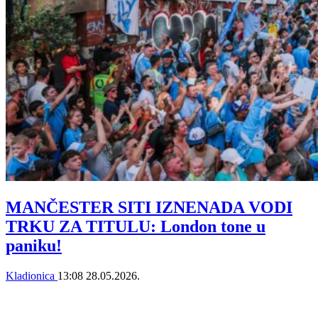
MANČESTER SITI IZNENADA VODI
TRKU ZA TITULU: London tone u
paniku!
Kladionica
13:08
28.05.2026.