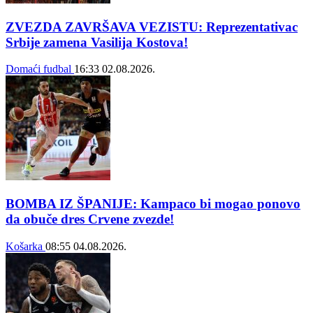
ZVEZDA ZAVRŠAVA VEZISTU: Reprezentativac
Srbije zamena Vasilija Kostova!
Domaći fudbal
16:33
02.08.2026.
BOMBA IZ ŠPANIJE: Kampaco bi mogao ponovo
da obuče dres Crvene zvezde!
Košarka
08:55
04.08.2026.