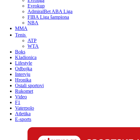
Evroliga
Evrokup
AdmiralBet ABA Liga
FIBA Liga šampiona
NBA
MMA
Tenis
ATP
WTA
Boks
Kladionica
Lifestyle
Odbojka
Intervju
Hronika
Ostali sportovi
Rukomet
Video
F1
Vaterpolo
Atletika
E-sports