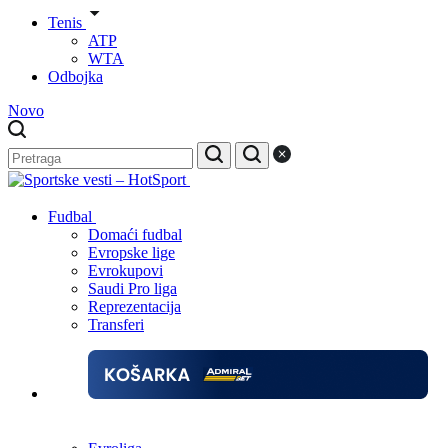
Tenis
ATP
WTA
Odbojka
Novo
Fudbal
Domaći fudbal
Evropske lige
Evrokupovi
Saudi Pro liga
Reprezentacija
Transferi