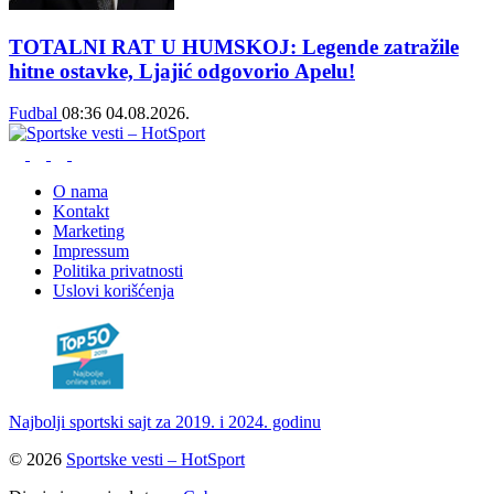
TOTALNI RAT U HUMSKOJ: Legende zatražile
hitne ostavke, Ljajić odgovorio Apelu!
Fudbal
08:36
04.08.2026.
O nama
Kontakt
Marketing
Impressum
Politika privatnosti
Uslovi korišćenja
Najbolji sportski sajt za 2019. i 2024. godinu
© 2026
Sportske vesti – HotSport