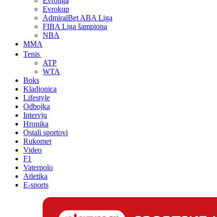
Evroliga
Evrokup
AdmiralBet ABA Liga
FIBA Liga šampiona
NBA
MMA
Tenis
ATP
WTA
Boks
Kladionica
Lifestyle
Odbojka
Intervju
Hronika
Ostali sportovi
Rukomet
Video
F1
Vaterpolo
Atletika
E-sports