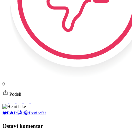
0
Podeli
Like
❤️
0
🔥
0
💥
0
😂
0
👀
0
🎉
0
Ostavi komentar