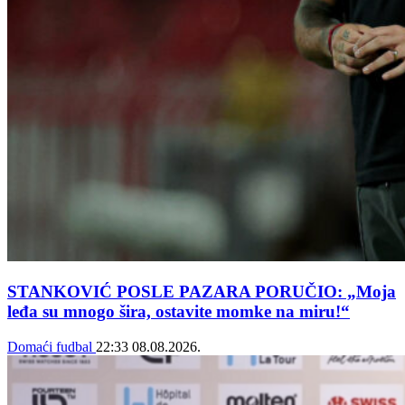
STANKOVIĆ POSLE PAZARA PORUČIO: „Moja
leđa su mnogo šira, ostavite momke na miru!“
Domaći fudbal
22:33
08.08.2026.