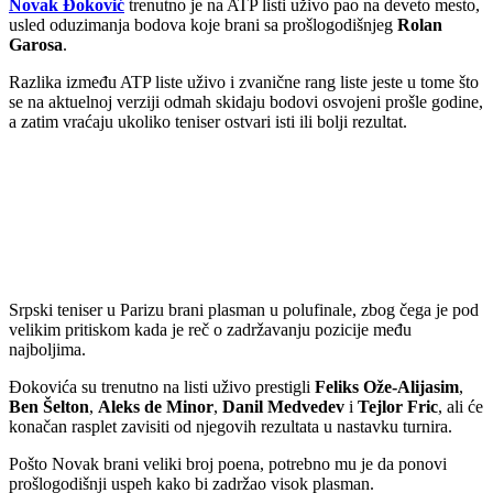
Novak Đoković
trenutno je na ATP listi uživo pao na deveto mesto,
usled oduzimanja bodova koje brani sa prošlogodišnjeg
Rolan
Garosa
.
Razlika između ATP liste uživo i zvanične rang liste jeste u tome što
se na aktuelnoj verziji odmah skidaju bodovi osvojeni prošle godine,
a zatim vraćaju ukoliko teniser ostvari isti ili bolji rezultat.
Srpski teniser u Parizu brani plasman u polufinale, zbog čega je pod
velikim pritiskom kada je reč o zadržavanju pozicije među
najboljima.
Đokovića su trenutno na listi uživo prestigli
Feliks Ože-Alijasim
,
Ben Šelton
,
Aleks de Minor
,
Danil Medvedev
i
Tejlor Fric
, ali će
konačan rasplet zavisiti od njegovih rezultata u nastavku turnira.
Pošto Novak brani veliki broj poena, potrebno mu je da ponovi
prošlogodišnji uspeh kako bi zadržao visok plasman.