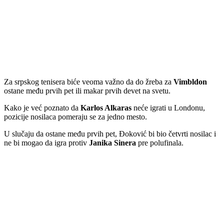
Za srpskog tenisera biće veoma važno da do žreba za
Vimbldon
ostane među prvih pet ili makar prvih devet na svetu.
Kako je već poznato da
Karlos Alkaras
neće igrati u Londonu,
pozicije nosilaca pomeraju se za jedno mesto.
U slučaju da ostane među prvih pet, Đoković bi bio četvrti nosilac i
ne bi mogao da igra protiv
Janika Sinera
pre polufinala.