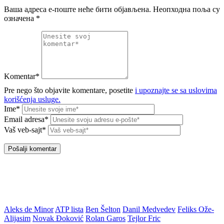
Ваша адреса е-поште неће бити објављена.
Неопходна поља су
означена
*
Komentar*
Pre nego što objavite komentare, posetite
i upoznajte se sa uslovima
korišćenja usluge.
Ime*
Email adresa*
Vaš veb-sajt*
Aleks de Minor
ATP lista
Ben Šelton
Danil Medvedev
Feliks Ože-
Alijasim
Novak Đoković
Rolan Garos
Tejlor Fric