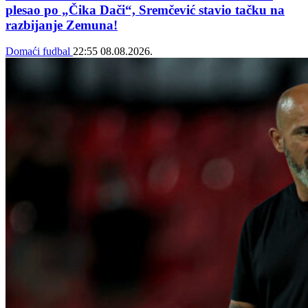
plesao po „Čika Dači“, Sremčević stavio tačku na
razbijanje Zemuna!
Domaći fudbal
22:55
08.08.2026.