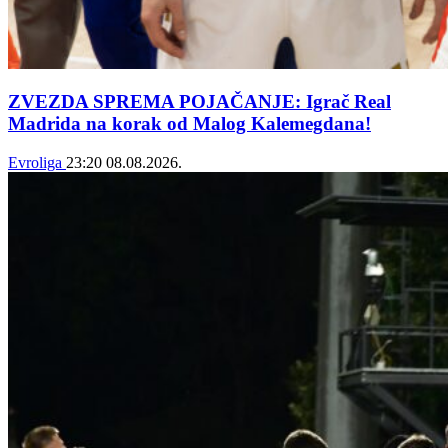
ZVEZDA SPREMA POJAČANJE: Igrač Real
Madrida na korak od Malog Kalemegdana!
Evroliga
23:20
08.08.2026.