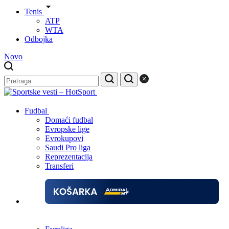
Tenis
ATP
WTA
Odbojka
Novo
Fudbal
Domaći fudbal
Evropske lige
Evrokupovi
Saudi Pro liga
Reprezentacija
Transferi