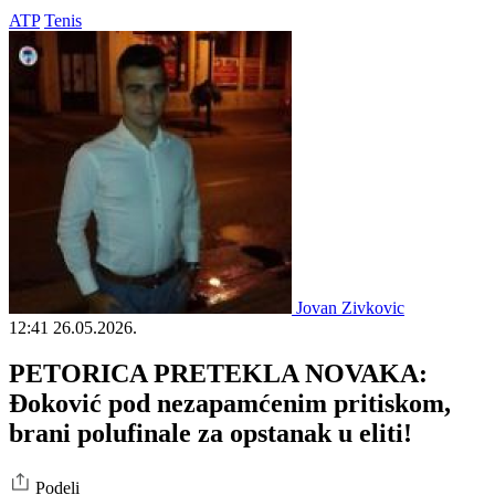
ATP
Tenis
Jovan Zivkovic
12:41
26.05.2026.
PETORICA PRETEKLA NOVAKA:
Đoković pod nezapamćenim pritiskom,
brani polufinale za opstanak u eliti!
Podeli