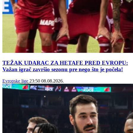
TEŽAK UDARAC ZA HETAFE PRED EVROPU:
Važan igrač završio sezonu pre nego što je počela!
Evropske lige
23:50
08.08.2026.