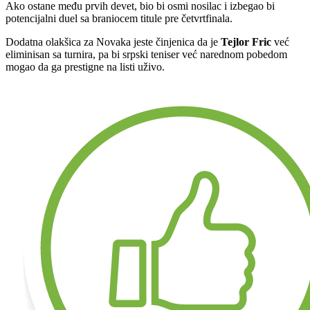
Ako ostane među prvih devet, bio bi osmi nosilac i izbegao bi
potencijalni duel sa braniocem titule pre četvrtfinala.
Dodatna olakšica za Novaka jeste činjenica da je
Tejlor Fric
već
eliminisan sa turnira, pa bi srpski teniser već narednom pobedom
mogao da ga prestigne na listi uživo.