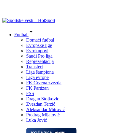
Fudbal
Domaći fudbal
Evropske lige
Evrokupovi
Saudi Pro liga
Reprezentacija
Transferi
Liga šampiona
Liga evrope
FK Crvena zvezda
FK Partizan
FSS
Dragan Stojkovic
Zvezdan Terzić
Aleksandar Mitrović
Predrag Mijatović
Luka Jović