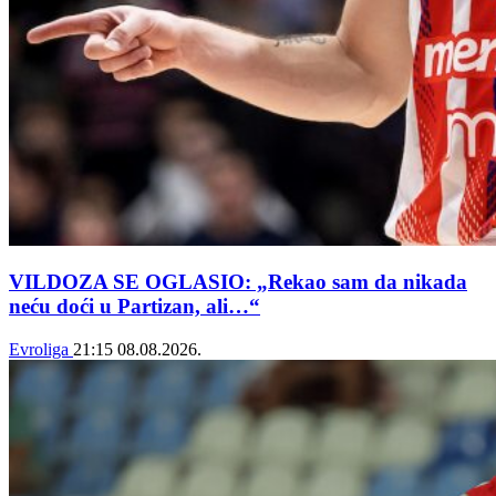
VILDOZA SE OGLASIO: „Rekao sam da nikada
neću doći u Partizan, ali…“
Evroliga
21:15
08.08.2026.