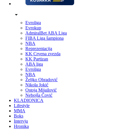
Evroliga
Evrokup
AdmiralBet ABA Liga
FIBA Liga šampiona
NBA
Reprezentacija
KK Crvena zvezda
KK Partizan
ABA liga
Evroliga
NBA
Željko Obradović
Nikola Jokić
Ostoja Mijailović
Nebojša Čović
KLADIONICA
Lifestyle
MMA
Boks
Intervju
Hronika