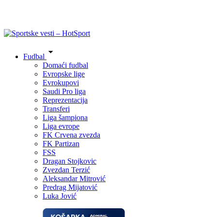
Fudbal
Domaći fudbal
Evropske lige
Evrokupovi
Saudi Pro liga
Reprezentacija
Transferi
Liga šampiona
Liga evrope
FK Crvena zvezda
FK Partizan
FSS
Dragan Stojkovic
Zvezdan Terzić
Aleksandar Mitrović
Predrag Mijatović
Luka Jović