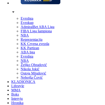
Evroliga
Evrokup
AdmiralBet ABA Liga
FIBA Liga šampiona
NBA
Reprezentacija
KK Crvena zvezda
KK Partizan
ABA liga
Evroliga
NBA
Željko Obradović
Nikola Jokić
Ostoja Mijailović
Nebojša Čović
KLADIONICA
Lifestyle
MMA
Boks
Intervju
Hronika