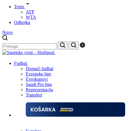
Tenis
ATP
WTA
Odbojka
Novo
Fudbal
Domaći fudbal
Evropske lige
Evrokupovi
Saudi Pro liga
Reprezentacija
Transferi