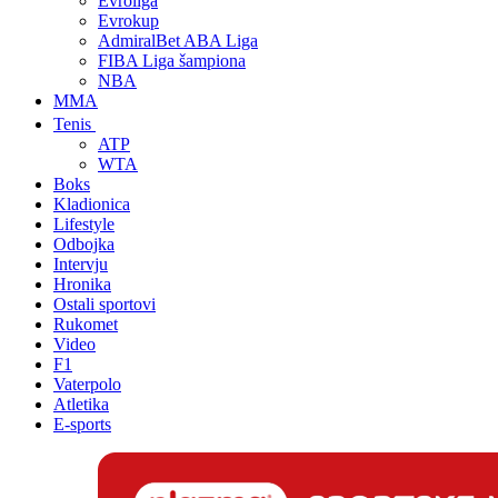
Evroliga
Evrokup
AdmiralBet ABA Liga
FIBA Liga šampiona
NBA
MMA
Tenis
ATP
WTA
Boks
Kladionica
Lifestyle
Odbojka
Intervju
Hronika
Ostali sportovi
Rukomet
Video
F1
Vaterpolo
Atletika
E-sports