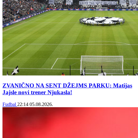
ZVANIČNO NA SENT DŽEJMS PARKU: Matijas
Jajsle novi trener Njukasla!
Fudbal
22:14
05.08.2026.