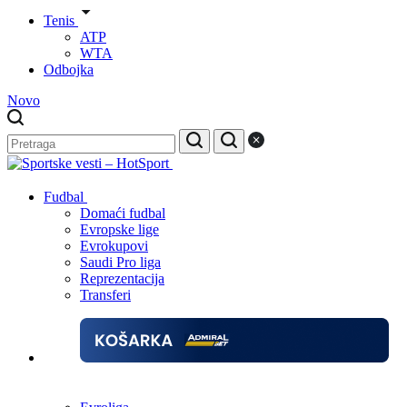
Tenis
ATP
WTA
Odbojka
Novo
Fudbal
Domaći fudbal
Evropske lige
Evrokupovi
Saudi Pro liga
Reprezentacija
Transferi