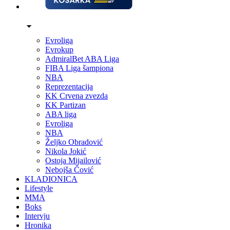
Evroliga
Evrokup
AdmiralBet ABA Liga
FIBA Liga šampiona
NBA
Reprezentacija
KK Crvena zvezda
KK Partizan
ABA liga
Evroliga
NBA
Željko Obradović
Nikola Jokić
Ostoja Mijailović
Nebojša Čović
KLADIONICA
Lifestyle
MMA
Boks
Intervju
Hronika