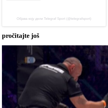
Објава коју дели Telegraf Sport (@telegrafsport)
pročitajte još