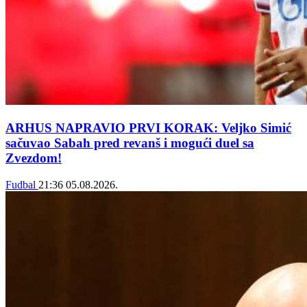
ARHUS NAPRAVIO PRVI KORAK: Veljko Simić
sačuvao Sabah pred revanš i mogući duel sa
Zvezdom!
Fudbal
21:36
05.08.2026.