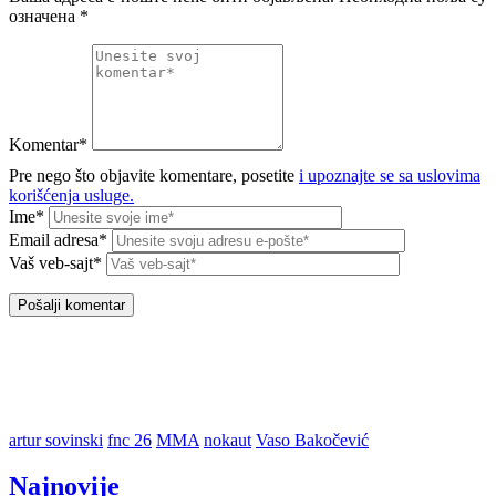
означена
*
Komentar*
Pre nego što objavite komentare, posetite
i upoznajte se sa uslovima
korišćenja usluge.
Ime*
Email adresa*
Vaš veb-sajt*
artur sovinski
fnc 26
MMA
nokaut
Vaso Bakočević
Najnovije