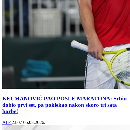
KECMANOVIĆ PAO POSLE MARATONA: Srbin
dobio prvi set, pa poklekao nakon skoro tri sata
borbe!
ATP
23:07
05.08.2026.