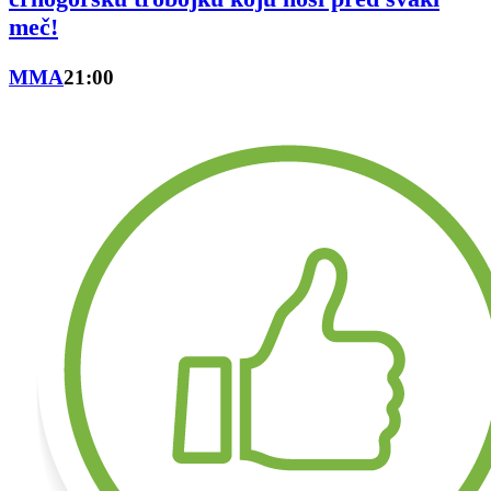
meč!
MMA
21:00