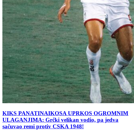
KIKS PANATINAIKOSA UPRKOS OGROMNIM
ULAGANJIMA: Grčki velikan vodio, pa jedva
sačuvao remi protiv CSKA 1948!