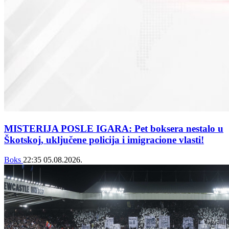
MISTERIJA POSLE IGARA: Pet boksera nestalo u
Škotskoj, uključene policija i imigracione vlasti!
Boks
22:35
05.08.2026.