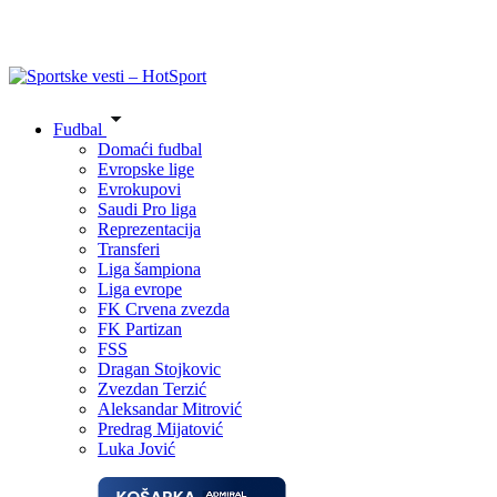
Fudbal
Domaći fudbal
Evropske lige
Evrokupovi
Saudi Pro liga
Reprezentacija
Transferi
Liga šampiona
Liga evrope
FK Crvena zvezda
FK Partizan
FSS
Dragan Stojkovic
Zvezdan Terzić
Aleksandar Mitrović
Predrag Mijatović
Luka Jović