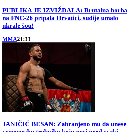
PUBLIKA JE IZVIŽDALA: Brutalna borba
na FNC-26 pripala Hrvatici, sudije umalo
ukrale šou!
MMA
21:33
JANIČIĆ BESAN: Zabranjeno mu da unese
crnogorsku trobojku koju nosi pred svaki