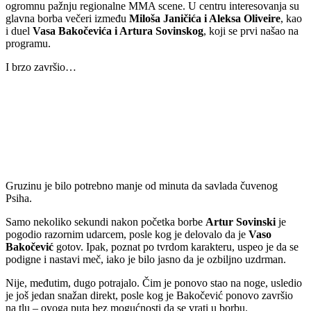
ogromnu pažnju regionalne MMA scene. U centru interesovanja su
glavna borba večeri između
Miloša Janičića i Aleksa Oliveire
, kao
i duel
Vasa Bakočevića i Artura Sovinskog
, koji se prvi našao na
programu.
I brzo završio…
Gruzinu je bilo potrebno manje od minuta da savlada čuvenog
Psiha.
Samo nekoliko sekundi nakon početka borbe
Artur Sovinski
je
pogodio razornim udarcem, posle kog je delovalo da je
Vaso
Bakočević
gotov. Ipak, poznat po tvrdom karakteru, uspeo je da se
podigne i nastavi meč, iako je bilo jasno da je ozbiljno uzdrman.
Nije, međutim, dugo potrajalo. Čim je ponovo stao na noge, usledio
je još jedan snažan direkt, posle kog je Bakočević ponovo završio
na tlu – ovoga puta bez mogućnosti da se vrati u borbu.