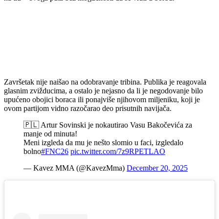
Završetak nije naišao na odobravanje tribina. Publika je reagovala
glasnim zvižducima, a ostalo je nejasno da li je negodovanje bilo
upućeno obojici boraca ili ponajviše njihovom miljeniku, koji je
ovom partijom vidno razočarao deo prisutnih navijača.
🇵🇱 Artur Sovinski je nokautirao Vasu Bakočevića za
manje od minuta!
Meni izgleda da mu je nešto slomio u faci, izgledalo
bolno
#FNC26
pic.twitter.com/7z9RPETLAO
— Kavez MMA (@KavezMma)
December 20, 2025