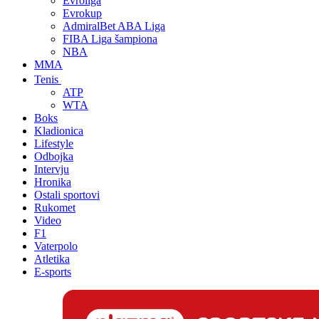
Evroliga
Evrokup
AdmiralBet ABA Liga
FIBA Liga šampiona
NBA
MMA
Tenis
ATP
WTA
Boks
Kladionica
Lifestyle
Odbojka
Intervju
Hronika
Ostali sportovi
Rukomet
Video
F1
Vaterpolo
Atletika
E-sports