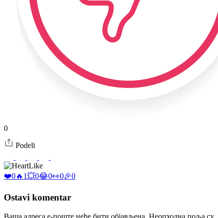
0
Podeli
Like
❤️
0
🔥
1
💥
0
😂
0
👀
0
🎉
0
Ostavi komentar
Ваша адреса е-поште неће бити објављена.
Неопходна поља су