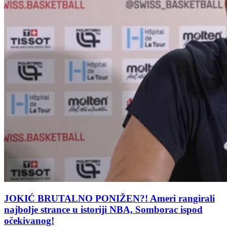
JOKIĆ BRUTALNO PONIŽEN?! Ameri rangirali
najbolje strance u istoriji NBA, Somborac ispod
očekivanog!