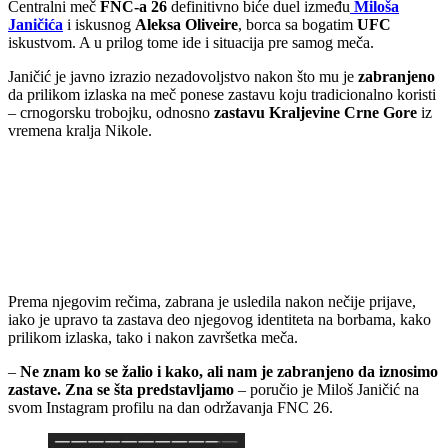
Centralni meč
FNC-a 26
definitivno biće duel između
Miloša
Janičića
i iskusnog
Aleksa Oliveire
, borca sa bogatim
UFC
iskustvom. A u prilog tome ide i situacija pre samog meča.
Janičić je javno izrazio nezadovoljstvo nakon što mu je
zabranjeno
da prilikom izlaska na meč ponese zastavu koju tradicionalno koristi
– crnogorsku trobojku, odnosno
zastavu Kraljevine Crne Gore
iz
vremena kralja Nikole.
Prema njegovim rečima, zabrana je usledila nakon nečije prijave,
iako je upravo ta zastava deo njegovog identiteta na borbama, kako
prilikom izlaska, tako i nakon završetka meča.
–
Ne znam ko se žalio i kako, ali nam je zabranjeno da iznosimo
zastave. Zna se šta predstavljamo
– poručio je Miloš Janičić na
svom Instagram profilu na dan održavanja FNC 26.