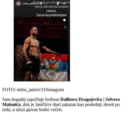
FOTO: milos_janicic33/Instagram
Sam događaj započinje borbom
Dalibora Dragojevića
i
Selvera
Mahmića
, dok je Janičićev duel zakazan kao poslednji, deseti po
redu, u ulozi glavne borbe večeri.