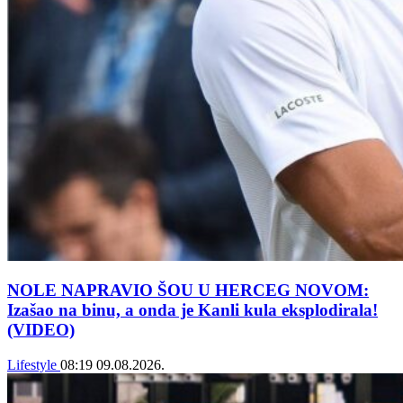
NOLE NAPRAVIO ŠOU U HERCEG NOVOM:
Izašao na binu, a onda je Kanli kula eksplodirala!
(VIDEO)
Lifestyle
08:19
09.08.2026.