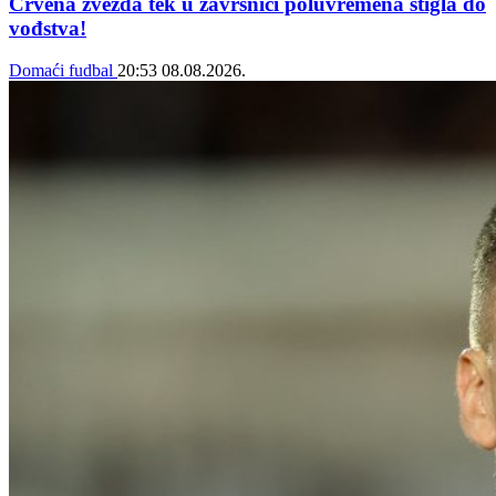
Crvena zvezda tek u završnici poluvremena stigla do
vođstva!
Domaći fudbal
20:53
08.08.2026.