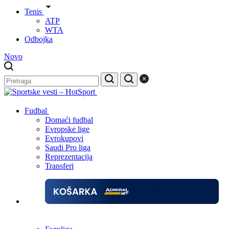
Tenis
ATP
WTA
Odbojka
Novo
Fudbal
Domaći fudbal
Evropske lige
Evrokupovi
Saudi Pro liga
Reprezentacija
Transferi