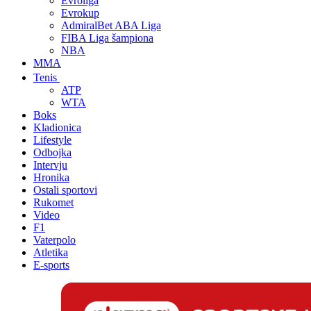
Evroliga
Evrokup
AdmiralBet ABA Liga
FIBA Liga šampiona
NBA
MMA
Tenis
ATP
WTA
Boks
Kladionica
Lifestyle
Odbojka
Intervju
Hronika
Ostali sportovi
Rukomet
Video
F1
Vaterpolo
Atletika
E-sports