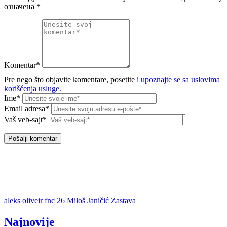
означена
*
Komentar*
Pre nego što objavite komentare, posetite
i upoznajte se sa uslovima
korišćenja usluge.
Ime*
Email adresa*
Vaš veb-sajt*
aleks oliveir
fnc 26
Miloš Janičić
Zastava
Najnovije