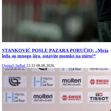
STANKOVIĆ POSLE PAZARA PORUČIO: „Moja
leđa su mnogo šira, ostavite momke na miru!“
Domaći fudbal
22:33
08.08.2026.