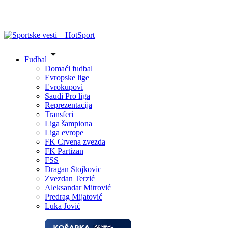
Fudbal
Domaći fudbal
Evropske lige
Evrokupovi
Saudi Pro liga
Reprezentacija
Transferi
Liga šampiona
Liga evrope
FK Crvena zvezda
FK Partizan
FSS
Dragan Stojkovic
Zvezdan Terzić
Aleksandar Mitrović
Predrag Mijatović
Luka Jović