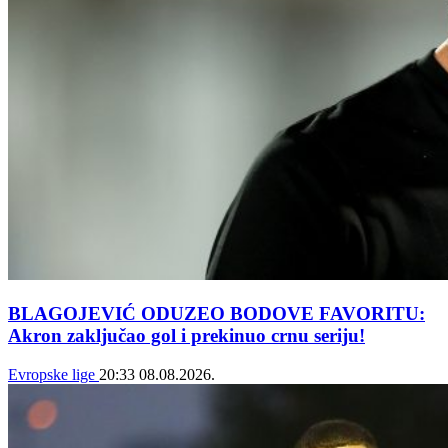
BLAGOJEVIĆ ODUZEO BODOVE FAVORITU:
Akron zaključao gol i prekinuo crnu seriju!
Evropske lige
20:33
08.08.2026.