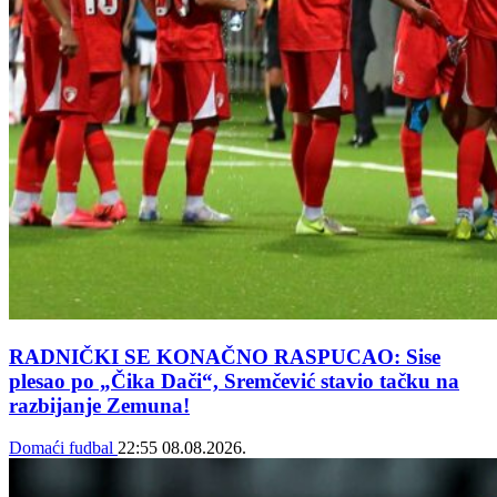
RADNIČKI SE KONAČNO RASPUCAO: Sise
plesao po „Čika Dači“, Sremčević stavio tačku na
razbijanje Zemuna!
Domaći fudbal
22:55
08.08.2026.