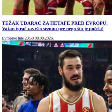
TEŽAK UDARAC ZA HETAFE PRED EVROPU:
Važan igrač završio sezonu pre nego što je počela!
Evropske lige
23:50
08.08.2026.