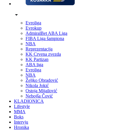
Evroliga
Evrokup
AdmiralBet ABA Liga
FIBA Liga šampiona
NBA
Reprezentacija
KK Crvena zvezda
KK Partizan
ABA liga
Evroliga
NBA
Željko Obradović
Nikola Jokić
Ostoja Mijailović
Nebojša Čović
KLADIONICA
Lifestyle
MMA
Boks
Intervju
Hronika