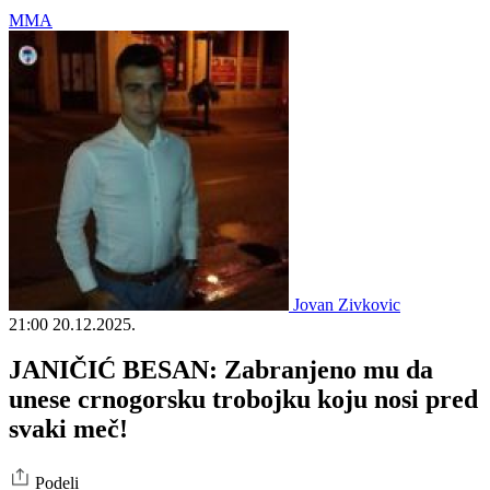
MMA
Jovan Zivkovic
21:00
20.12.2025.
JANIČIĆ BESAN: Zabranjeno mu da
unese crnogorsku trobojku koju nosi pred
svaki meč!
Podeli