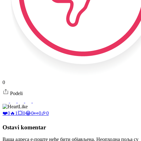
0
Podeli
Like
❤️
0
🔥
1
💥
0
😂
0
👀
0
🎉
0
Ostavi komentar
Ваша адреса е-поште неће бити објављена.
Неопходна поља су