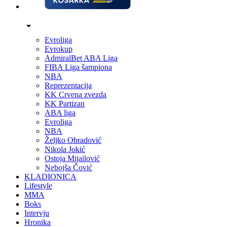
Evroliga
Evrokup
AdmiralBet ABA Liga
FIBA Liga šampiona
NBA
Reprezentacija
KK Crvena zvezda
KK Partizan
ABA liga
Evroliga
NBA
Željko Obradović
Nikola Jokić
Ostoja Mijailović
Nebojša Čović
KLADIONICA
Lifestyle
MMA
Boks
Intervju
Hronika