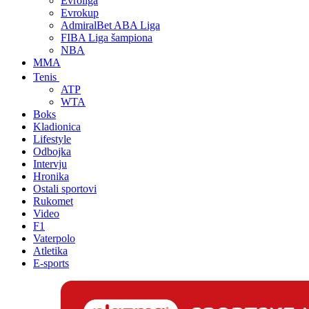
Evroliga
Evrokup
AdmiralBet ABA Liga
FIBA Liga šampiona
NBA
MMA
Tenis
ATP
WTA
Boks
Kladionica
Lifestyle
Odbojka
Intervju
Hronika
Ostali sportovi
Rukomet
Video
F1
Vaterpolo
Atletika
E-sports