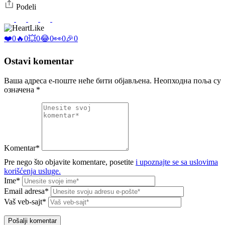
Podeli
Like
❤️
0
🔥
0
💥
0
😂
0
👀
0
🎉
0
Ostavi komentar
Ваша адреса е-поште неће бити објављена.
Неопходна поља су
означена
*
Komentar*
Pre nego što objavite komentare, posetite
i upoznajte se sa uslovima
korišćenja usluge.
Ime*
Email adresa*
Vaš veb-sajt*