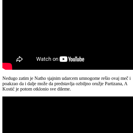
Nedugo zatim je Natho sjajnim udarcem umnogome rešio ovaj meč i
poakzao da i dalje može da predstavlja ozbiljno oružje Partizana, A
Kostić je potom otklonio sve dileme.