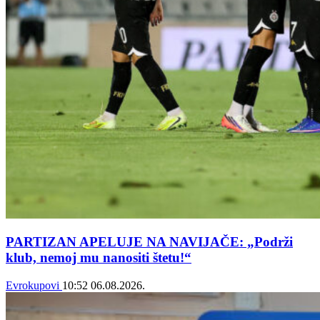
PARTIZAN APELUJE NA NAVIJAČE: „Podrži
klub, nemoj mu nanositi štetu!“
Evrokupovi
10:52
06.08.2026.