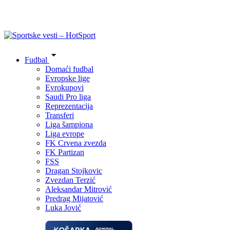
Fudbal
Domaći fudbal
Evropske lige
Evrokupovi
Saudi Pro liga
Reprezentacija
Transferi
Liga šampiona
Liga evrope
FK Crvena zvezda
FK Partizan
FSS
Dragan Stojkovic
Zvezdan Terzić
Aleksandar Mitrović
Predrag Mijatović
Luka Jović