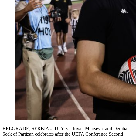
BELGRADE, SERBIA - JULY 31: Jovan Milosevic and Demba
Seck of Partizan celebrates after the UEFA Conference Second