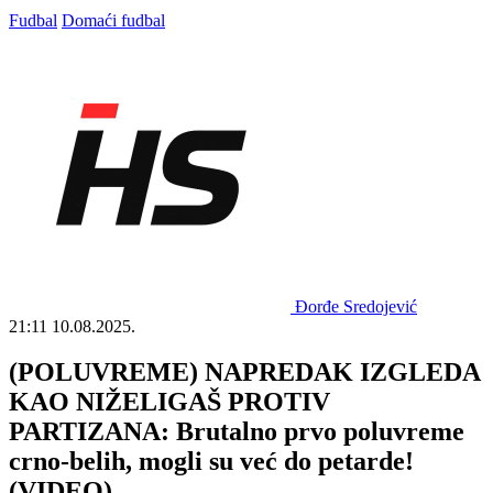
Fudbal
Domaći fudbal
Đorđe Sredojević
21:11
10.08.2025.
(POLUVREME) NAPREDAK IZGLEDA
KAO NIŽELIGAŠ PROTIV
PARTIZANA: Brutalno prvo poluvreme
crno-belih, mogli su već do petarde!
(VIDEO)