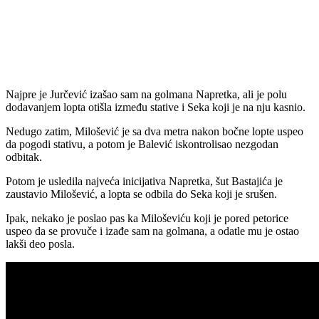
Najpre je Jurčević izašao sam na golmana Napretka, ali je polu
dodavanjem lopta otišla između stative i Seka koji je na nju kasnio.
Nedugo zatim, Milošević je sa dva metra nakon bočne lopte uspeo
da pogodi stativu, a potom je Balević iskontrolisao nezgodan
odbitak.
Potom je usledila najveća inicijativa Napretka, šut Bastajića je
zaustavio Milošević, a lopta se odbila do Seka koji je srušen.
Ipak, nekako je poslao pas ka Miloševiću koji je pored petorice
uspeo da se provuče i izađe sam na golmana, a odatle mu je ostao
lakši deo posla.