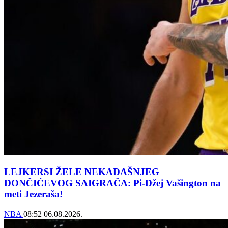
LEJKERSI ŽELE NEKADAŠNJEG
DONČIĆEVOG SAIGRAČA: Pi-Džej Vašington na
meti Jezeraša!
NBA
08:52
06.08.2026.