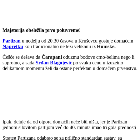
Majstorija obeležila prvo poluvreme!
Partizan
u nedelju od 20.30 časova u Kruševcu gostuje domaćem
Napretku
koji tradicionalno ne leži velikanu iz
Humske.
Češće se dešava da
Čarapani
oduzmu bodove crno-belima nego li
suprotno, a sada
Srđan Blagojević
po svaku cenu u izuzetno
delikatnom momentu želi da ostane perfektan u domaćem prvenstvu.
Ipak, deluje da od otpora domaćih neće biti ništa, jer je Partizan
jednom silovitom partijom već do 40. minuta imao tri gola prednosti
Strateg Partizana odabrao se za prilično standardan sastav, sa