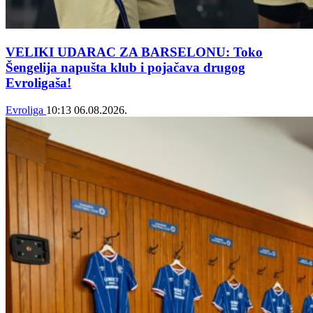
VELIKI UDARAC ZA BARSELONU: Toko
Šengelija napušta klub i pojačava drugog
Evroligaša!
Evroliga
10:13
06.08.2026.