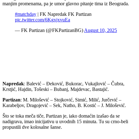
manjim promenama, pa je umor glavno pitanje tima iz Beograda.
#matchday
| FK Napredak FK Partizan
pic.twitter.com/6KgxjxvuEa
— FK Partizan (@FKPartizanBG)
August 10, 2025
Napredak
: Balević – Đeković, Bukorac, Vukajlović – Čubra,
Krstjić, Hajdin, Tošeski – Bubanj, Majdevac, Bastajić.
Partizan
: M. Milošević – Stojković, Simić, Milić, Jurčević –
Karabeljov, Dragojević – Sek, Natho, B. Kostić – J. Milošević.
Što se toka meča tiče, Partizan je, iako domaćin izašao da se
nadigrava, imao inicijativu u uvodnih 15 minuta. Tu su crno-beli
propustili dve kolosalne šanse.