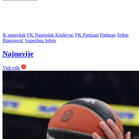
fk napredak
FK Napredak Kruševac
FK Partizan
Partizan
Srđan
Blagojević
Superliga Srbije
Najnovije
Vidi više