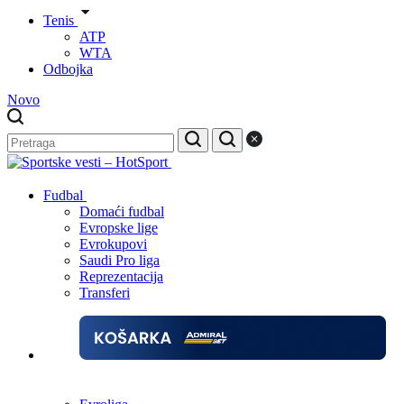
Tenis
ATP
WTA
Odbojka
Novo
Fudbal
Domaći fudbal
Evropske lige
Evrokupovi
Saudi Pro liga
Reprezentacija
Transferi