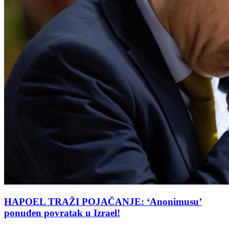
HAPOEL TRAŽI POJAČANJE: ‘Anonimusu’
ponuđen povratak u Izrael!