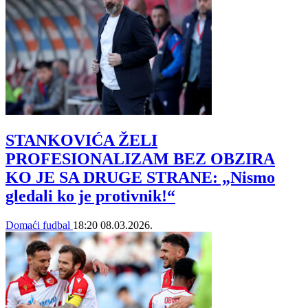
STANKOVIĆA ŽELI
PROFESIONALIZAM BEZ OBZIRA
KO JE SA DRUGE STRANE: „Nismo
gledali ko je protivnik!“
Domaći fudbal
18:20
08.03.2026.