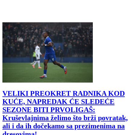
VELIKI PREOKRET RADNIKA KOD
KUĆE, NAPREDAK ĆE SLEDEĆE
SEZONE BITI PRVOLIGAŠ:
Kruševlajnima želimo što brži povratak,
ali i da ih dočekamo sa prezimenima na
dresovima!