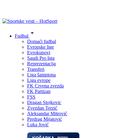
Fudbal
Domaći fudbal
Evropske lige
Evrokupovi
Saudi Pro liga
Reprezentacija
Transferi
Liga šampiona
Liga evrope
FK Crvena zvezda
FK Partizan
FSS
Dragan Stojkovic
Zvezdan Terzić
Aleksandar Mitrović
Predrag Mijatović
Luka Jović