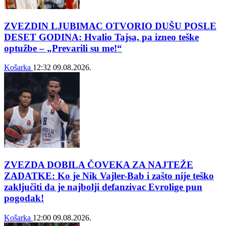
ZVEZDIN LJUBIMAC OTVORIO DUŠU POSLE
DESET GODINA: Hvalio Tajsa, pa izneo teške
optužbe – „Prevarili su me!“
Košarka
12:32
09.08.2026.
ZVEZDA DOBILA ČOVEKA ZA NAJTEŽE
ZADATKE: Ko je Nik Vajler-Bab i zašto nije teško
zaključiti da je najbolji defanzivac Evrolige pun
pogodak!
Košarka
12:00
09.08.2026.