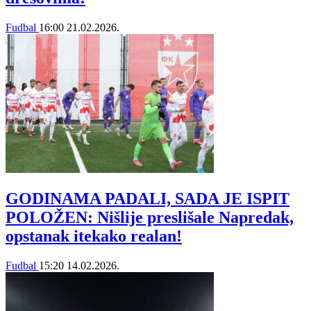
Fudbal
16:00
21.02.2026.
GODINAMA PADALI, SADA JE ISPIT
POLOŽEN: Nišlije preslišale Napredak,
opstanak itekako realan!
Fudbal
15:20
14.02.2026.