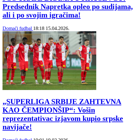
Predsednik Napretka opleo po sudijama,
ali i po svojim igračima!
Domaći fudbal
18:18
15.04.2026.
„SUPERLIGA SRBIJE ZAHTEVNA
KAO ČEMPIONŠIP“: Vošin
reprezentativac izjavom kupio srpske
navijače!