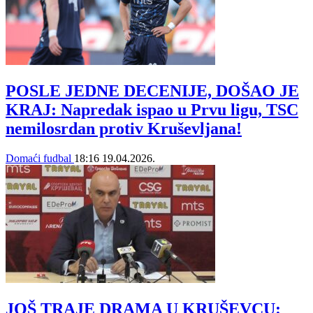
POSLE JEDNE DECENIJE, DOŠAO JE
KRAJ: Napredak ispao u Prvu ligu, TSC
nemilosrdan protiv Kruševljana!
Domaći fudbal
18:16
19.04.2026.
JOŠ TRAJE DRAMA U KRUŠEVCU: