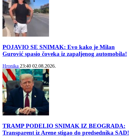
POJAVIO SE SNIMAK: Evo kako je Milan
Gurović spasio čoveka iz zapaljenog automobila!
Hronika
23:40
02.08.2026.
TRAMP PODELIO SNIMAK IZ BEOGRADA:
Transparent iz Arene stigao do predsednika SAD!