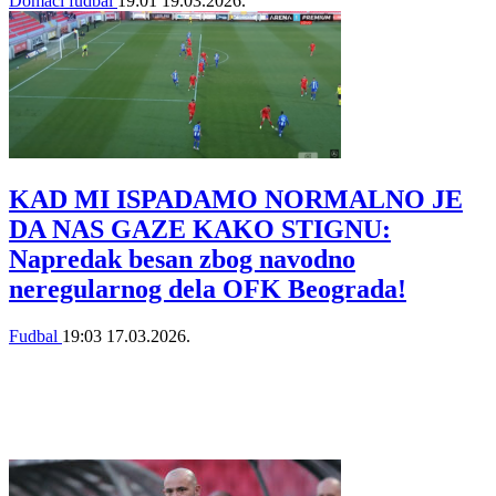
Domaći fudbal
19:01
19.03.2026.
KAD MI ISPADAMO NORMALNO JE
DA NAS GAZE KAKO STIGNU:
Napredak besan zbog navodno
neregularnog dela OFK Beograda!
Fudbal
19:03
17.03.2026.