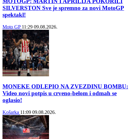
MOTOGP: MARTIN I APRILIJA POKORILI
SILVERSTON Sve je spremno za novi MotoGP
spektakl!
Moto GP
11:29
09.08.2026.
MONEKE ODLEPIO NA ZVEZDINU BOMBU:
Video novi potpis u crveno-belom i odmah se
oglasio!
Košarka
11:09
09.08.2026.