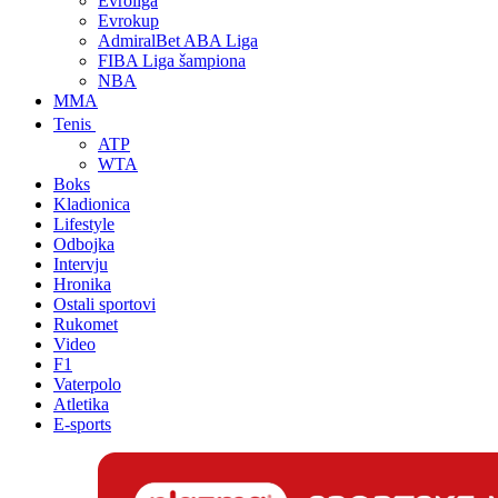
Evroliga
Evrokup
AdmiralBet ABA Liga
FIBA Liga šampiona
NBA
MMA
Tenis
ATP
WTA
Boks
Kladionica
Lifestyle
Odbojka
Intervju
Hronika
Ostali sportovi
Rukomet
Video
F1
Vaterpolo
Atletika
E-sports