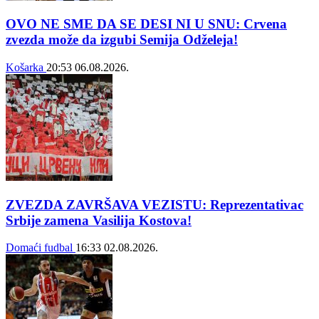
OVO NE SME DA SE DESI NI U SNU: Crvena
zvezda može da izgubi Semija Odželeja!
Košarka
20:53
06.08.2026.
ZVEZDA ZAVRŠAVA VEZISTU: Reprezentativac
Srbije zamena Vasilija Kostova!
Domaći fudbal
16:33
02.08.2026.