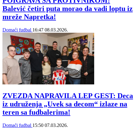
POIGRAVA SA PROTIVNIKOM:
Balević četiri puta morao da vadi loptu iz
mreže Napretka!
Domaći fudbal
16:47
08.03.2026.
ZVEZDA NAPRAVILA LEP GEST: Deca
iz udruženja „Uvek sa decom“ izlaze na
teren sa fudbalerima!
Domaći fudbal
15:50
07.03.2026.