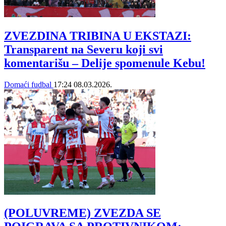
ZVEZDINA TRIBINA U EKSTAZI:
Transparent na Severu koji svi
komentarišu – Delije spomenule Kebu!
Domaći fudbal
17:24
08.03.2026.
(POLUVREME) ZVEZDA SE