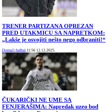
TRENER PARTIZANA OPREZAN
PRED UTAKMICU SA NAPRETKOM:
„Lakše je osvojiti nešto nego odbraniti!“
Domaći fudbal
11:56
12.12.2025.
ČUKARIČKI NE UME SA
FENJERAŠIMA: Napredak uzeo bod