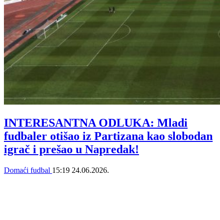
INTERESANTNA ODLUKA: Mladi
fudbaler otišao iz Partizana kao slobodan
igrač i prešao u Napredak!
Domaći fudbal
15:19
24.06.2026.