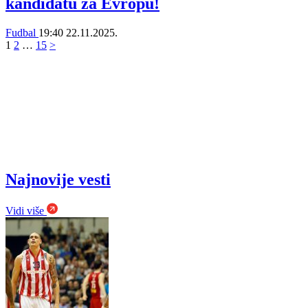
kandidatu za Evropu!
Fudbal
19:40
22.11.2025.
1
2
…
15
>
Najnovije vesti
Vidi više