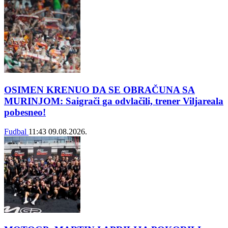
OSIMEN KRENUO DA SE OBRAČUNA SA
MURINJOM: Saigrači ga odvlačili, trener Viljareala
pobesneo!
Fudbal
11:43
09.08.2026.