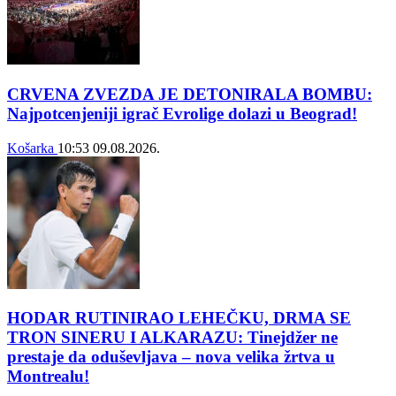
CRVENA ZVEZDA JE DETONIRALA BOMBU:
Najpotcenjeniji igrač Evrolige dolazi u Beograd!
Košarka
10:53
09.08.2026.
HODAR RUTINIRAO LEHEČKU, DRMA SE
TRON SINERU I ALKARAZU: Tinejdžer ne
prestaje da oduševljava – nova velika žrtva u
Montrealu!