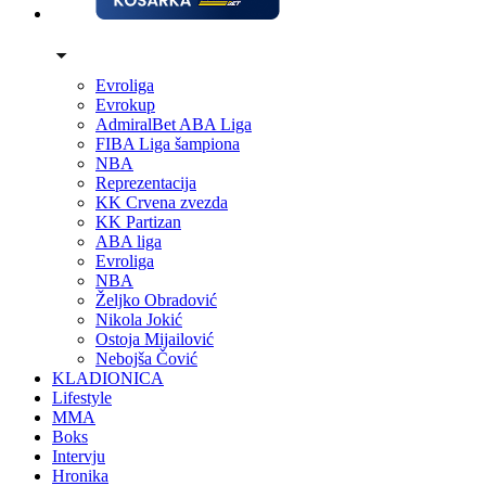
Evroliga
Evrokup
AdmiralBet ABA Liga
FIBA Liga šampiona
NBA
Reprezentacija
KK Crvena zvezda
KK Partizan
ABA liga
Evroliga
NBA
Željko Obradović
Nikola Jokić
Ostoja Mijailović
Nebojša Čović
KLADIONICA
Lifestyle
MMA
Boks
Intervju
Hronika