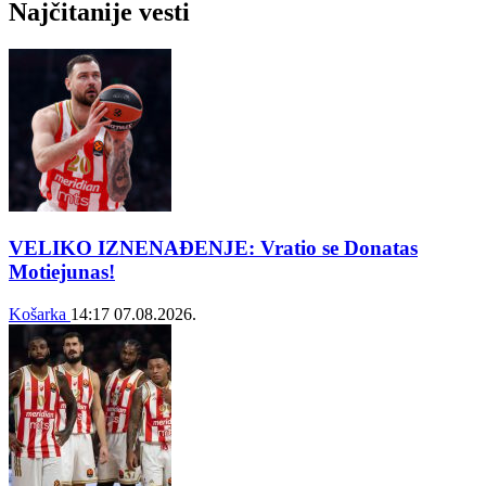
Najčitanije vesti
VELIKO IZNENAĐENJE: Vratio se Donatas
Motiejunas!
Košarka
14:17
07.08.2026.