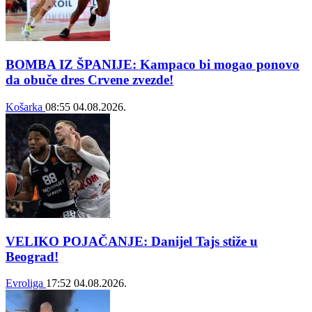
BOMBA IZ ŠPANIJE: Kampaco bi mogao ponovo
da obuče dres Crvene zvezde!
Košarka
08:55
04.08.2026.
VELIKO POJAČANJE: Danijel Tajs stiže u
Beograd!
Evroliga
17:52
04.08.2026.