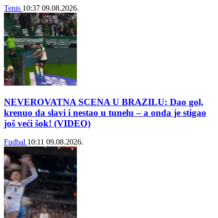
Tenis
10:37
09.08.2026.
NEVEROVATNA SCENA U BRAZILU: Dao gol,
krenuo da slavi i nestao u tunelu – a onda je stigao
još veći šok! (VIDEO)
Fudbal
10:11
09.08.2026.