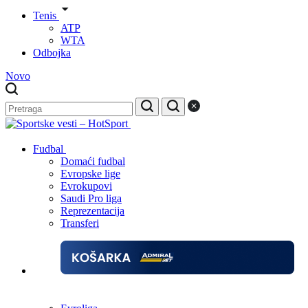
Tenis
ATP
WTA
Odbojka
Novo
Fudbal
Domaći fudbal
Evropske lige
Evrokupovi
Saudi Pro liga
Reprezentacija
Transferi