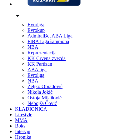
Evroliga
Evrokup
AdmiralBet ABA Liga
FIBA Liga šampiona
NBA
Reprezentacija
KK Crvena zvezda
KK Partizan
ABA liga
Evroliga
NBA
Željko Obradović
Nikola Jokić
Ostoja Mijailović
Nebojša Čović
KLADIONICA
Lifestyle
MMA
Boks
Intervju
Hronika