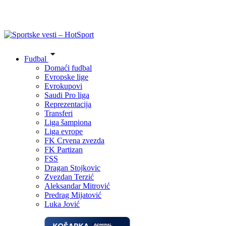
Fudbal
Domaći fudbal
Evropske lige
Evrokupovi
Saudi Pro liga
Reprezentacija
Transferi
Liga šampiona
Liga evrope
FK Crvena zvezda
FK Partizan
FSS
Dragan Stojkovic
Zvezdan Terzić
Aleksandar Mitrović
Predrag Mijatović
Luka Jović