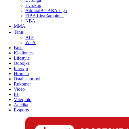
Evroliga
Evrokup
AdmiralBet ABA Liga
FIBA Liga šampiona
NBA
MMA
Tenis
ATP
WTA
Boks
Kladionica
Lifestyle
Odbojka
Intervju
Hronika
Ostali sportovi
Rukomet
Video
F1
Vaterpolo
Atletika
E-sports