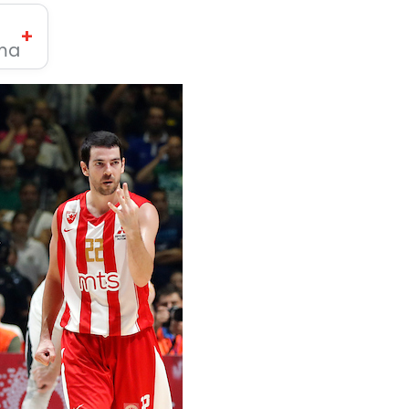
+
ima