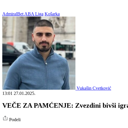
AdmiralBet ABA Liga
Košarka
Vukašin Cvetković
13:01
27.01.2025.
VEČE ZA PAMĆENJE: Zvezdini bivši igrači 
Podeli