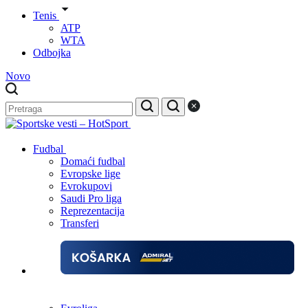
Tenis
ATP
WTA
Odbojka
Novo
Fudbal
Domaći fudbal
Evropske lige
Evrokupovi
Saudi Pro liga
Reprezentacija
Transferi