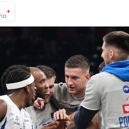
+
ima