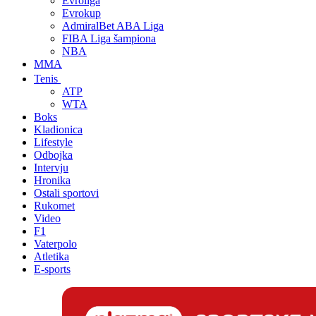
Evroliga
Evrokup
AdmiralBet ABA Liga
FIBA Liga šampiona
NBA
MMA
Tenis
ATP
WTA
Boks
Kladionica
Lifestyle
Odbojka
Intervju
Hronika
Ostali sportovi
Rukomet
Video
F1
Vaterpolo
Atletika
E-sports