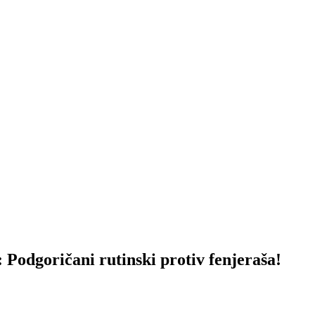
oričani rutinski protiv fenjeraša!