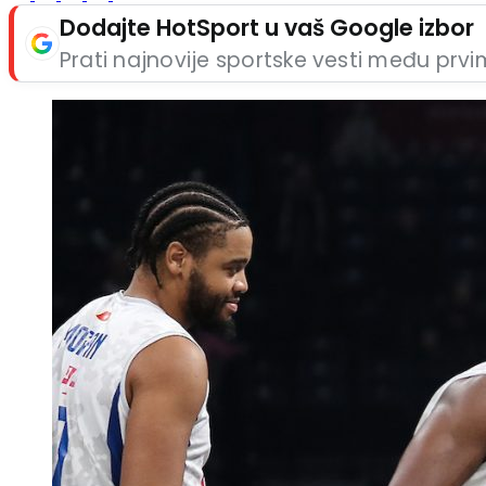
Dodajte HotSport u vaš Google izbor
Prati najnovije sportske vesti među prv