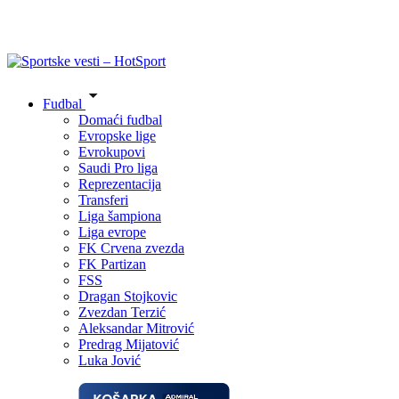
Fudbal
Domaći fudbal
Evropske lige
Evrokupovi
Saudi Pro liga
Reprezentacija
Transferi
Liga šampiona
Liga evrope
FK Crvena zvezda
FK Partizan
FSS
Dragan Stojkovic
Zvezdan Terzić
Aleksandar Mitrović
Predrag Mijatović
Luka Jović