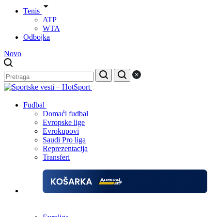
Tenis
ATP
WTA
Odbojka
Novo
Fudbal
Domaći fudbal
Evropske lige
Evrokupovi
Saudi Pro liga
Reprezentacija
Transferi