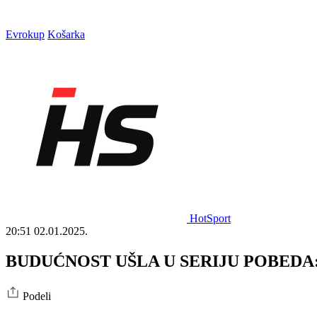
Evrokup
Košarka
HotSport
20:51
02.01.2025.
BUDUĆNOST UŠLA U SERIJU POBEDA: Podg
Podeli