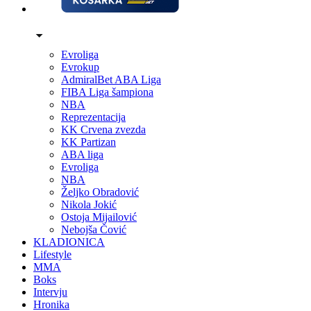
Evroliga
Evrokup
AdmiralBet ABA Liga
FIBA Liga šampiona
NBA
Reprezentacija
KK Crvena zvezda
KK Partizan
ABA liga
Evroliga
NBA
Željko Obradović
Nikola Jokić
Ostoja Mijailović
Nebojša Čović
KLADIONICA
Lifestyle
MMA
Boks
Intervju
Hronika