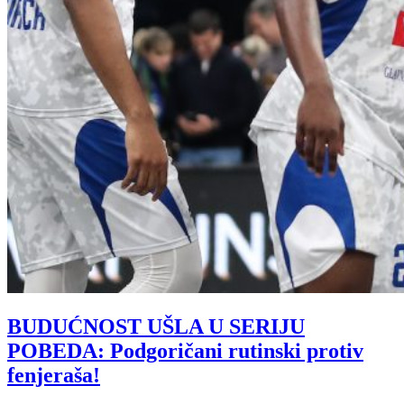
BUDUĆNOST UŠLA U SERIJU
POBEDA: Podgoričani rutinski protiv
fenjeraša!