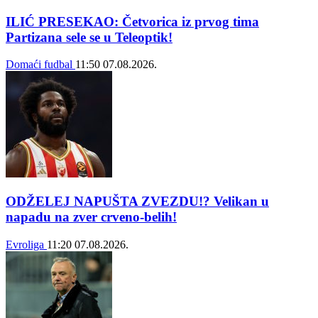
ILIĆ PRESEKAO: Četvorica iz prvog tima
Partizana sele se u Teleoptik!
Domaći fudbal
11:50
07.08.2026.
ODŽELEJ NAPUŠTA ZVEZDU!? Velikan u
napadu na zver crveno-belih!
Evroliga
11:20
07.08.2026.