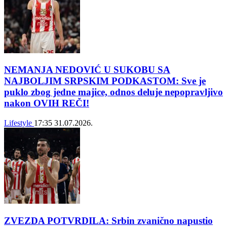
NEMANJA NEDOVIĆ U SUKOBU SA
NAJBOLJIM SRPSKIM PODKASTOM: Sve je
puklo zbog jedne majice, odnos deluje nepopravljivo
nakon OVIH REČI!
Lifestyle
17:35
31.07.2026.
ZVEZDA POTVRDILA: Srbin zvanično napustio