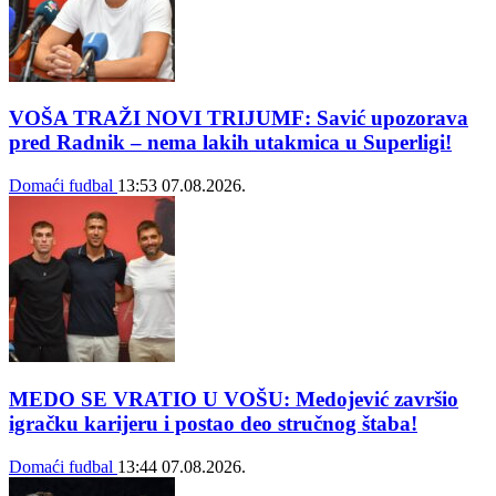
VOŠA TRAŽI NOVI TRIJUMF: Savić upozorava
pred Radnik – nema lakih utakmica u Superligi!
Domaći fudbal
13:53
07.08.2026.
MEDO SE VRATIO U VOŠU: Medojević završio
igračku karijeru i postao deo stručnog štaba!
Domaći fudbal
13:44
07.08.2026.