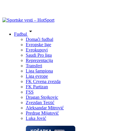
Fudbal
Domaći fudbal
Evropske lige
Evrokupovi
Saudi Pro liga
Reprezentacija
Transferi
Liga šampiona
Liga evrope
FK Crvena zvezda
FK Partizan
FSS
Dragan Stojkovic
Zvezdan Terzić
Aleksandar Mitrović
Predrag Mijatović
Luka Jović