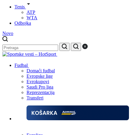
Tenis
ATP
WTA
Odbojka
Novo
Fudbal
Domaći fudbal
Evropske lige
Evrokupovi
Saudi Pro liga
Reprezentacija
Transferi