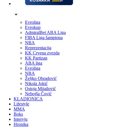
Evroliga
Evrokup
AdmiralBet ABA Liga
FIBA Liga šampiona
NBA
Reprezentacija
KK Crvena zvezda
KK Partizan
ABA liga
Evroliga
NBA
Željko Obradović
Nikola Jokić
Ostoja Mijailović
Nebojša Čović
KLADIONICA
Lifestyle
MMA
Boks
Intervju
Hronika