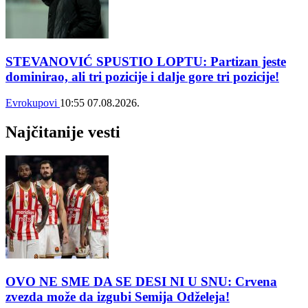
STEVANOVIĆ SPUSTIO LOPTU: Partizan jeste
dominirao, ali tri pozicije i dalje gore tri pozicije!
Evrokupovi
10:55
07.08.2026.
Najčitanije vesti
OVO NE SME DA SE DESI NI U SNU: Crvena
zvezda može da izgubi Semija Odželeja!