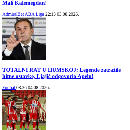
Mali Kalemegdan!
AdmiralBet ABA Liga
22:13
03.08.2026.
TOTALNI RAT U HUMSKOJ: Legende zatražile
hitne ostavke, Ljajić odgovorio Apelu!
Fudbal
08:36
04.08.2026.