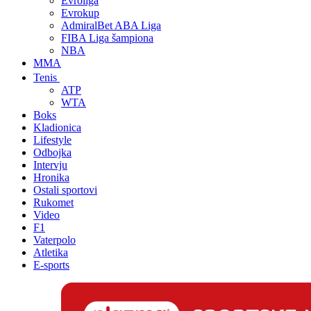
Evroliga
Evrokup
AdmiralBet ABA Liga
FIBA Liga šampiona
NBA
MMA
Tenis
ATP
WTA
Boks
Kladionica
Lifestyle
Odbojka
Intervju
Hronika
Ostali sportovi
Rukomet
Video
F1
Vaterpolo
Atletika
E-sports