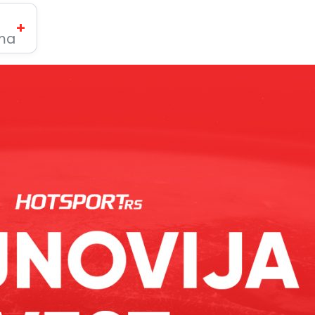
+
ima