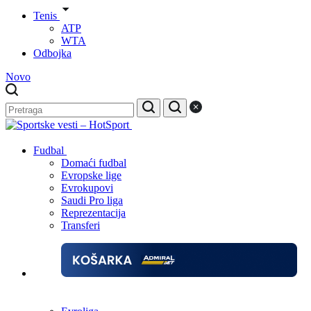
Tenis
ATP
WTA
Odbojka
Novo
Fudbal
Domaći fudbal
Evropske lige
Evrokupovi
Saudi Pro liga
Reprezentacija
Transferi