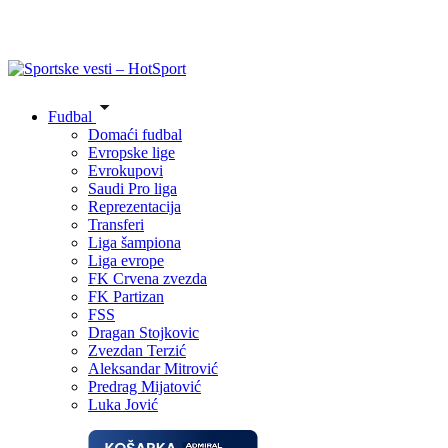
Fudbal
Domaći fudbal
Evropske lige
Evrokupovi
Saudi Pro liga
Reprezentacija
Transferi
Liga šampiona
Liga evrope
FK Crvena zvezda
FK Partizan
FSS
Dragan Stojkovic
Zvezdan Terzić
Aleksandar Mitrović
Predrag Mijatović
Luka Jović