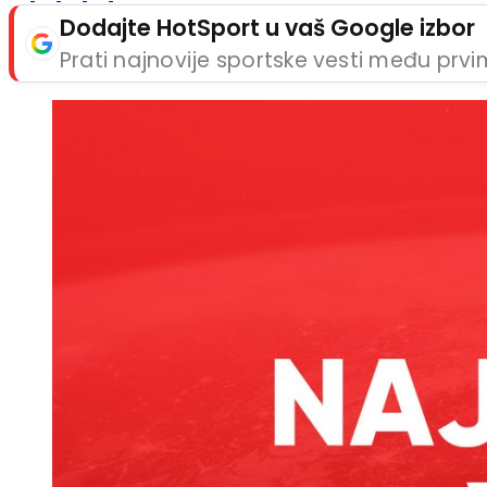
Dodajte HotSport u vaš Google izbor
Prati najnovije sportske vesti među prv