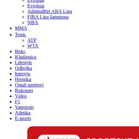
Evroliga
Evrokup
AdmiralBet ABA Liga
FIBA Liga šampiona
NBA
MMA
Tenis
ATP
WTA
Boks
Kladionica
Lifestyle
Odbojka
Intervju
Hronika
Ostali sportovi
Rukomet
Video
F1
Vaterpolo
Atletika
E-sports