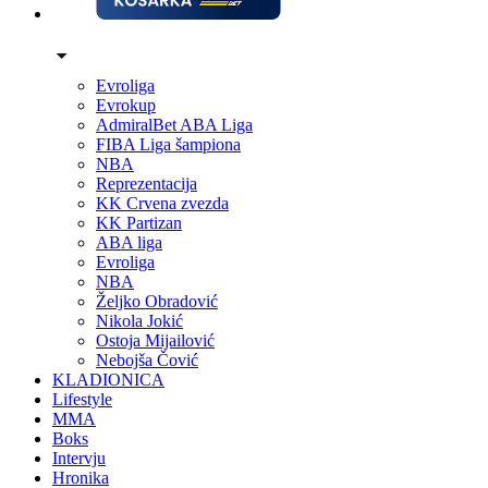
Evroliga
Evrokup
AdmiralBet ABA Liga
FIBA Liga šampiona
NBA
Reprezentacija
KK Crvena zvezda
KK Partizan
ABA liga
Evroliga
NBA
Željko Obradović
Nikola Jokić
Ostoja Mijailović
Nebojša Čović
KLADIONICA
Lifestyle
MMA
Boks
Intervju
Hronika