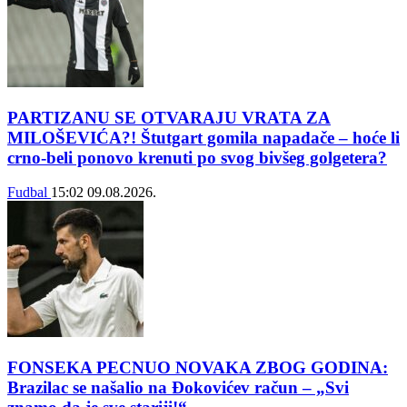
PARTIZANU SE OTVARAJU VRATA ZA
MILOŠEVIĆA?! Štutgart gomila napadače – hoće li
crno-beli ponovo krenuti po svog bivšeg golgetera?
Fudbal
15:02
09.08.2026.
FONSEKA PECNUO NOVAKA ZBOG GODINA:
Brazilac se našalio na Đokovićev račun – „Svi