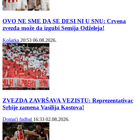
OVO NE SME DA SE DESI NI U SNU: Crvena
zvezda može da izgubi Semija Odželeja!
Košarka
20:53
06.08.2026.
ZVEZDA ZAVRŠAVA VEZISTU: Reprezentativac
Srbije zamena Vasilija Kostova!
Domaći fudbal
16:33
02.08.2026.