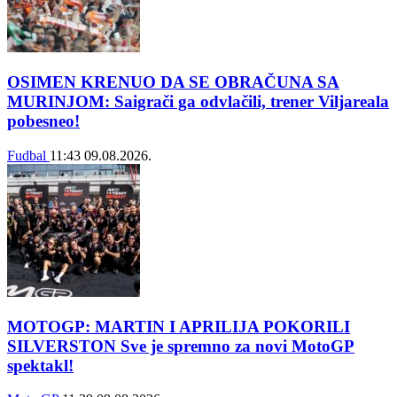
OSIMEN KRENUO DA SE OBRAČUNA SA
MURINJOM: Saigrači ga odvlačili, trener Viljareala
pobesneo!
Fudbal
11:43
09.08.2026.
MOTOGP: MARTIN I APRILIJA POKORILI
SILVERSTON Sve je spremno za novi MotoGP
spektakl!