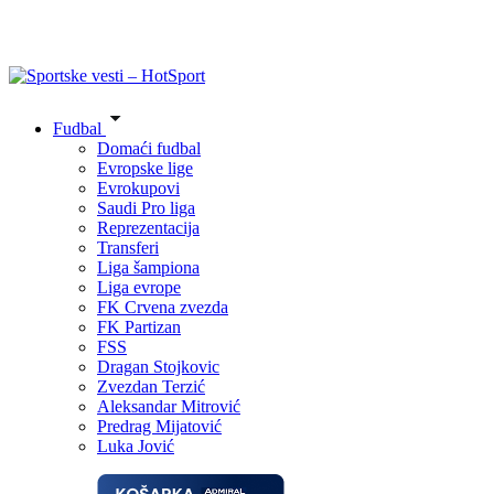
Fudbal
Domaći fudbal
Evropske lige
Evrokupovi
Saudi Pro liga
Reprezentacija
Transferi
Liga šampiona
Liga evrope
FK Crvena zvezda
FK Partizan
FSS
Dragan Stojkovic
Zvezdan Terzić
Aleksandar Mitrović
Predrag Mijatović
Luka Jović