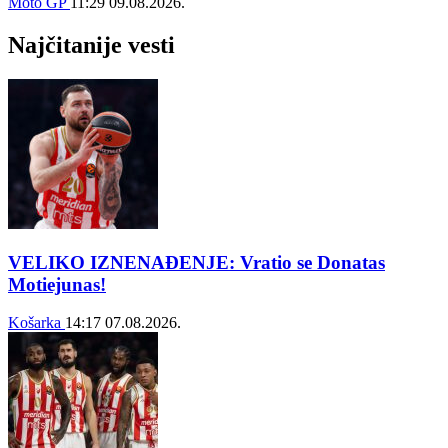
Moto GP
11:29
09.08.2026.
Najčitanije vesti
VELIKO IZNENAĐENJE: Vratio se Donatas
Motiejunas!
Košarka
14:17
07.08.2026.