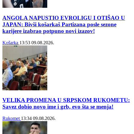
ANGOLA NAPUSTIO EVROLIGU I OTIŠAO U
JAPAN: Bivši košarkaš Partizana posle sezone
karijere izabrao potpuno novi izazov!
Košarka
13:53
09.08.2026.
VELIKA PROMENA U SRPSKOM RUKOMETU:
Savez dobio novo ime i grb, evo šta se menja!
Rukomet
13:34
09.08.2026.