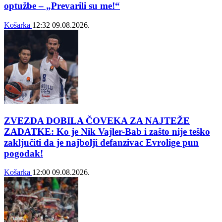
optužbe – „Prevarili su me!“
Košarka
12:32
09.08.2026.
ZVEZDA DOBILA ČOVEKA ZA NAJTEŽE
ZADATKE: Ko je Nik Vajler-Bab i zašto nije teško
zaključiti da je najbolji defanzivac Evrolige pun
pogodak!
Košarka
12:00
09.08.2026.