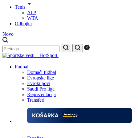
Tenis
ATP
WTA
Odbojka
Novo
Fudbal
Domaći fudbal
Evropske lige
Evrokupovi
Saudi Pro liga
Reprezentacija
Transferi