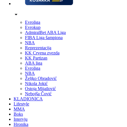
Evroliga
Evrokup
AdmiralBet ABA Liga
FIBA Liga šampiona
NBA
Reprezentacija
KK Crvena zvezda
KK Partizan
ABA liga
Evroliga
NBA
Željko Obradović
Nikola Jokić
Ostoja Mijailović
Nebojša Čović
KLADIONICA
Lifestyle
MMA
Boks
Intervju
Hronika