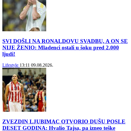
SVI DOŠLI NA RONALDOVU SVADBU, A ON SE
NIJE ŽENIO: Mladenci ostali u šoku pred 2.000
ljudi!
Lifestyle
13:11
09.08.2026.
ZVEZDIN LJUBIMAC OTVORIO DUŠU POSLE
DESET GODINA: Hvalio Tajsa, pa izneo teške