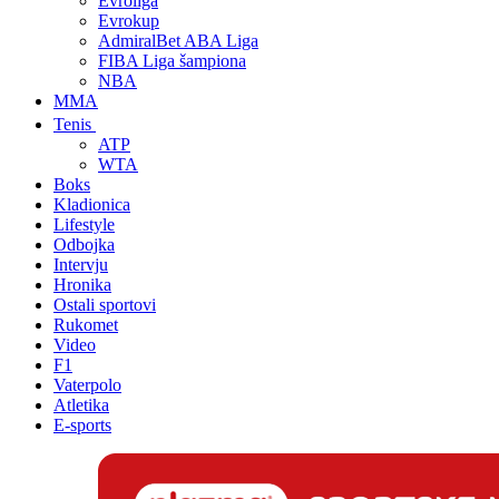
Evroliga
Evrokup
AdmiralBet ABA Liga
FIBA Liga šampiona
NBA
MMA
Tenis
ATP
WTA
Boks
Kladionica
Lifestyle
Odbojka
Intervju
Hronika
Ostali sportovi
Rukomet
Video
F1
Vaterpolo
Atletika
E-sports