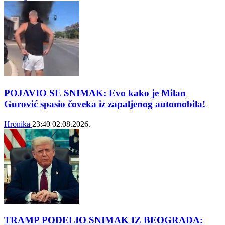
POJAVIO SE SNIMAK: Evo kako je Milan
Gurović spasio čoveka iz zapaljenog automobila!
Hronika
23:40
02.08.2026.
TRAMP PODELIO SNIMAK IZ BEOGRADA: