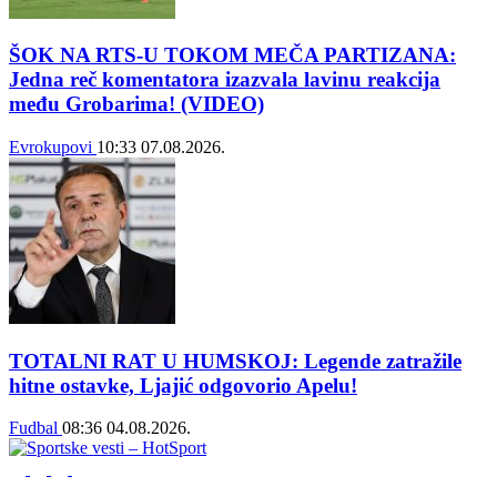
ŠOK NA RTS-U TOKOM MEČA PARTIZANA:
Jedna reč komentatora izazvala lavinu reakcija
među Grobarima! (VIDEO)
Evrokupovi
10:33
07.08.2026.
TOTALNI RAT U HUMSKOJ: Legende zatražile
hitne ostavke, Ljajić odgovorio Apelu!
Fudbal
08:36
04.08.2026.