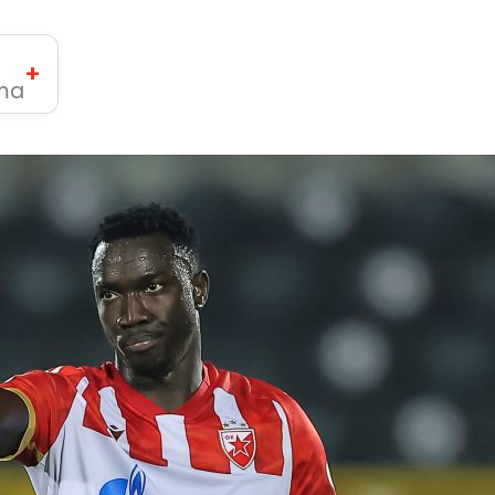
+
ima