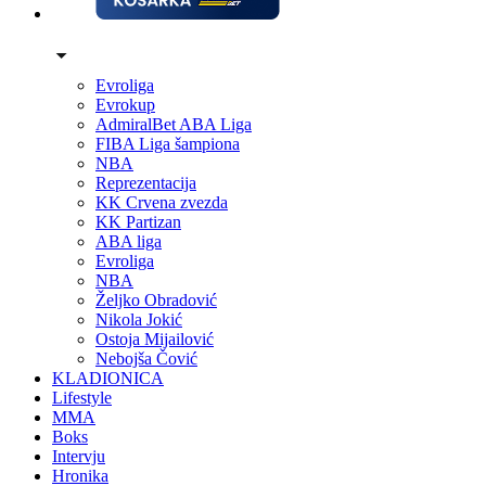
Evroliga
Evrokup
AdmiralBet ABA Liga
FIBA Liga šampiona
NBA
Reprezentacija
KK Crvena zvezda
KK Partizan
ABA liga
Evroliga
NBA
Željko Obradović
Nikola Jokić
Ostoja Mijailović
Nebojša Čović
KLADIONICA
Lifestyle
MMA
Boks
Intervju
Hronika