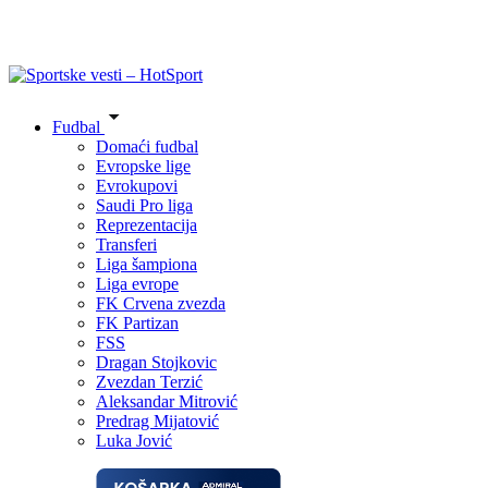
Fudbal
Domaći fudbal
Evropske lige
Evrokupovi
Saudi Pro liga
Reprezentacija
Transferi
Liga šampiona
Liga evrope
FK Crvena zvezda
FK Partizan
FSS
Dragan Stojkovic
Zvezdan Terzić
Aleksandar Mitrović
Predrag Mijatović
Luka Jović