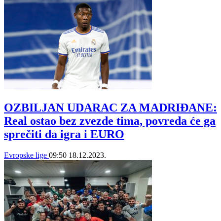
OZBILJAN UDARAC ZA MADRIĐANE:
Real ostao bez zvezde tima, povreda će ga
sprečiti da igra i EURO
Evropske lige
09:50
18.12.2023.