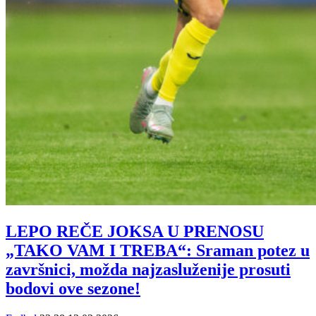
LEPO REČE JOKSA U PRENOSU
„TAKO VAM I TREBA“: Sraman potez u
završnici, možda najzasluženije prosuti
bodovi ove sezone!