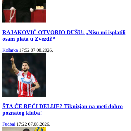
RAJAKOVIĆ OTVORIO DUŠU: „Nisu mi isplatili
osam plata u Zvezdi!“
Košarka
17:52
07.08.2026.
ŠTA ĆE REĆI DELIJE? Tiknizjan na meti dobro
poznatog kluba!
Fudbal
17:22
07.08.2026.