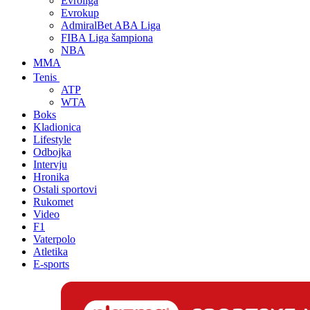
Evroliga
Evrokup
AdmiralBet ABA Liga
FIBA Liga šampiona
NBA
MMA
Tenis
ATP
WTA
Boks
Kladionica
Lifestyle
Odbojka
Intervju
Hronika
Ostali sportovi
Rukomet
Video
F1
Vaterpolo
Atletika
E-sports