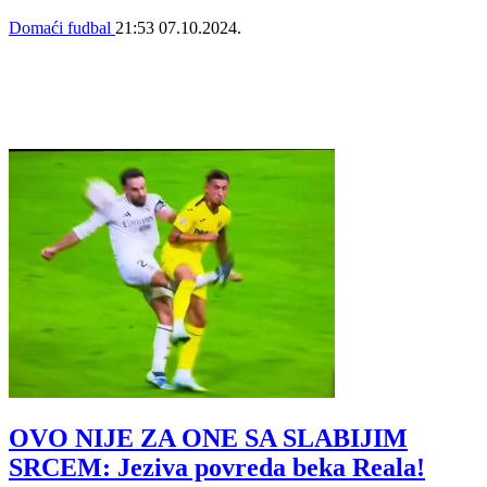
Domaći fudbal
21:53
07.10.2024.
OVO NIJE ZA ONE SA SLABIJIM
SRCEM: Jeziva povreda beka Reala!