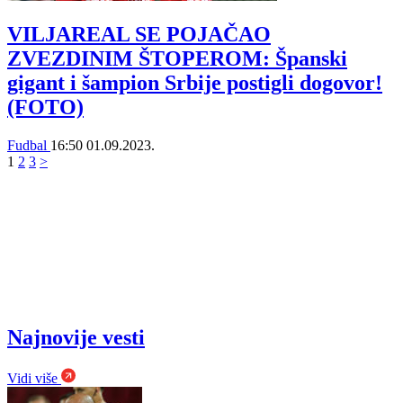
VILJAREAL SE POJAČAO
ZVEZDINIM ŠTOPEROM: Španski
gigant i šampion Srbije postigli dogovor!
(FOTO)
Fudbal
16:50
01.09.2023.
1
2
3
>
Najnovije vesti
Vidi više