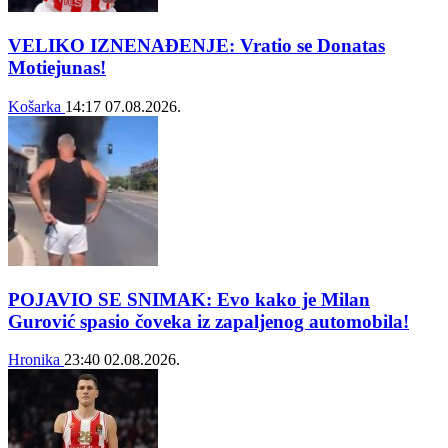
VELIKO IZNENAĐENJE: Vratio se Donatas
Motiejunas!
Košarka
14:17
07.08.2026.
POJAVIO SE SNIMAK: Evo kako je Milan
Gurović spasio čoveka iz zapaljenog automobila!
Hronika
23:40
02.08.2026.