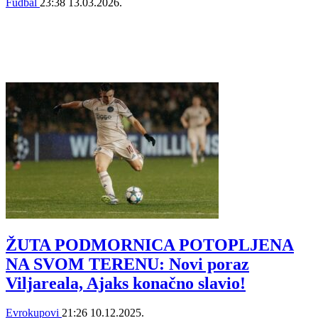
Fudbal
23:38
13.03.2026.
ŽUTA PODMORNICA POTOPLJENA
NA SVOM TERENU: Novi poraz
Viljareala, Ajaks konačno slavio!
Evrokupovi
21:26
10.12.2025.