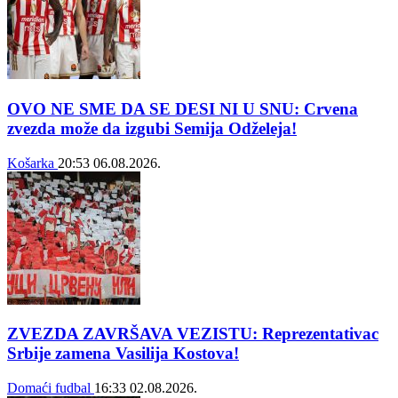
OVO NE SME DA SE DESI NI U SNU: Crvena
zvezda može da izgubi Semija Odželeja!
Košarka
20:53
06.08.2026.
ZVEZDA ZAVRŠAVA VEZISTU: Reprezentativac
Srbije zamena Vasilija Kostova!
Domaći fudbal
16:33
02.08.2026.