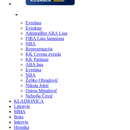
Evroliga
Evrokup
AdmiralBet ABA Liga
FIBA Liga šampiona
NBA
Reprezentacija
KK Crvena zvezda
KK Partizan
ABA liga
Evroliga
NBA
Željko Obradović
Nikola Jokić
Ostoja Mijailović
Nebojša Čović
KLADIONICA
Lifestyle
MMA
Boks
Intervju
Hronika