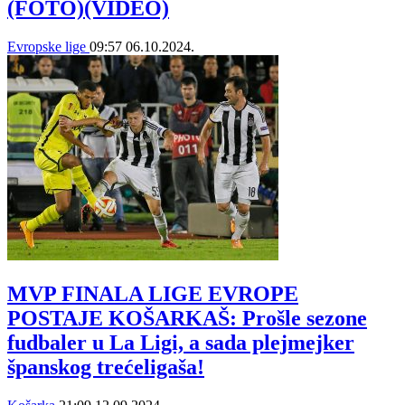
(FOTO)(VIDEO)
Evropske lige
09:57
06.10.2024.
MVP FINALA LIGE EVROPE
POSTAJE KOŠARKAŠ: Prošle sezone
fudbaler u La Ligi, a sada plejmejker
španskog trećeligaša!