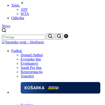
Tenis
ATP
WTA
Odbojka
Novo
Fudbal
Domaći fudbal
Evropske lige
Evrokupovi
Saudi Pro liga
Reprezentacija
Transferi