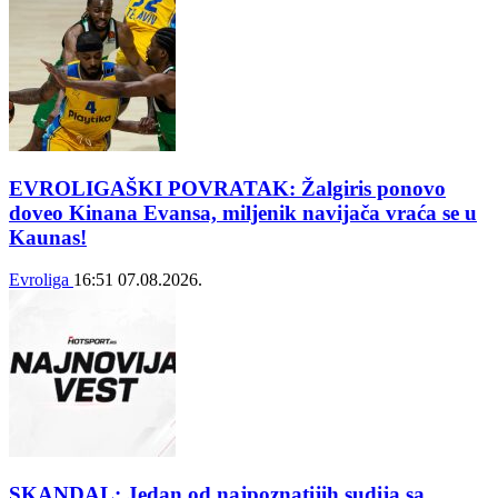
EVROLIGAŠKI POVRATAK: Žalgiris ponovo
doveo Kinana Evansa, miljenik navijača vraća se u
Kaunas!
Evroliga
16:51
07.08.2026.
SKANDAL: Jedan od najpoznatijih sudija sa