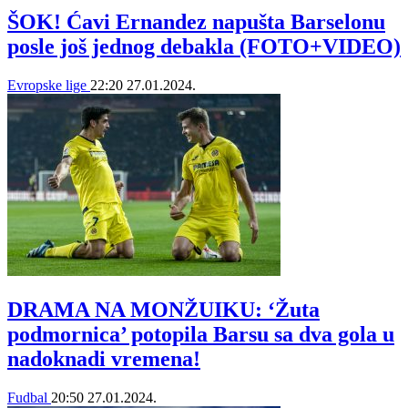
ŠOK! Ćavi Ernandez napušta Barselonu
posle još jednog debakla (FOTO+VIDEO)
Evropske lige
22:20
27.01.2024.
DRAMA NA MONŽUIKU: ‘Žuta
podmornica’ potopila Barsu sa dva gola u
nadoknadi vremena!
Fudbal
20:50
27.01.2024.