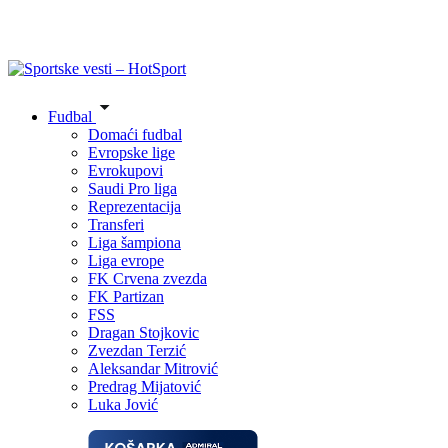
Fudbal
Domaći fudbal
Evropske lige
Evrokupovi
Saudi Pro liga
Reprezentacija
Transferi
Liga šampiona
Liga evrope
FK Crvena zvezda
FK Partizan
FSS
Dragan Stojkovic
Zvezdan Terzić
Aleksandar Mitrović
Predrag Mijatović
Luka Jović