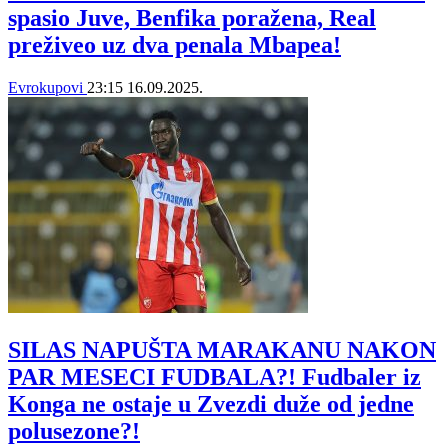
spasio Juve, Benfika poražena, Real
preživeo uz dva penala Mbapea!
Evrokupovi
23:15
16.09.2025.
SILAS NAPUŠTA MARAKANU NAKON
PAR MESECI FUDBALA?! Fudbaler iz
Konga ne ostaje u Zvezdi duže od jedne
polusezone?!