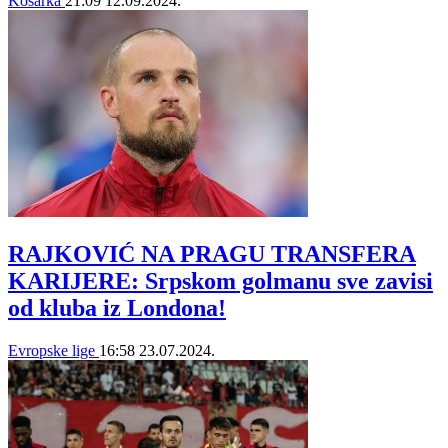
Košarka
21:09
12.09.2024.
RAJKOVIĆ NA PRAGU TRANSFERA
KARIJERE: Srpskom golmanu sve zavisi
od kluba iz Londona!
Evropske lige
16:58
23.07.2024.