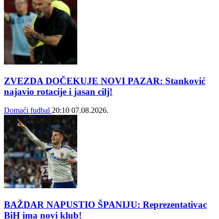
ZVEZDA DOČEKUJE NOVI PAZAR: Stanković
najavio rotacije i jasan cilj!
Domaći fudbal
20:10
07.08.2026.
BAŽDAR NAPUSTIO ŠPANIJU: Reprezentativac
BiH ima novi klub!