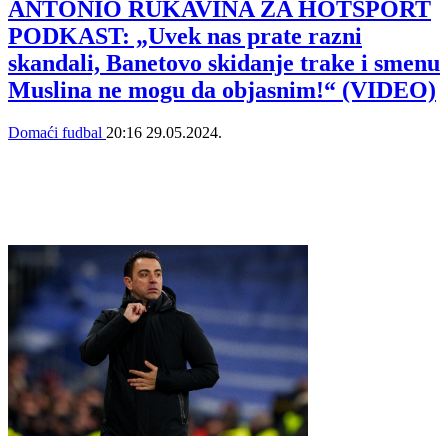
ANTONIO RUKAVINA ZA HOTSPORT
PODKAST: „Uvek nas prate razni
skandali, Banetovo skidanje trake i smenu
Muslina ne mogu da objasnim!“ (VIDEO)
Domaći fudbal
20:16
29.05.2024.