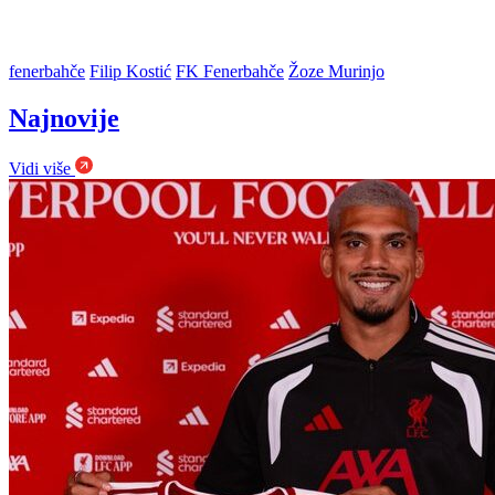
fenerbahče
Filip Kostić
FK Fenerbahče
Žoze Murinjo
Najnovije
Vidi više