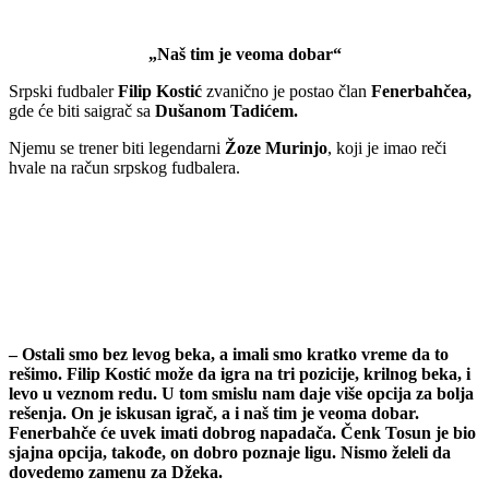
„Naš tim je veoma dobar“
Srpski fudbaler
Filip Kostić
zvanično je postao član
Fenerbahčea,
gde će biti saigrač sa
Dušanom Tadićem.
Njemu se trener biti legendarni
Žoze Murinjo
, koji je imao reči
hvale na račun srpskog fudbalera.
– Ostali smo bez levog beka, a imali smo kratko vreme da to
rešimo. Filip Kostić može da igra na tri pozicije, krilnog beka, i
levo u veznom redu. U tom smislu nam daje više opcija za bolja
rešenja. On je iskusan igrač, a i naš tim je veoma dobar.
Fenerbahče će uvek imati dobrog napadača. Čenk Tosun je bio
sjajna opcija, takođe, on dobro poznaje ligu. Nismo želeli da
dovedemo zamenu za Džeka.