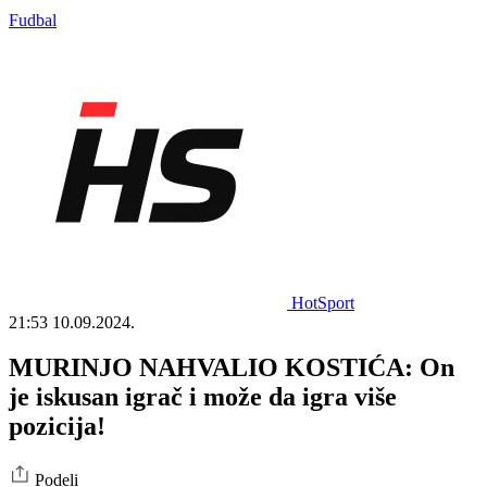
Fudbal
HotSport
21:53
10.09.2024.
MURINJO NAHVALIO KOSTIĆA: On
je iskusan igrač i može da igra više
pozicija!
Podeli