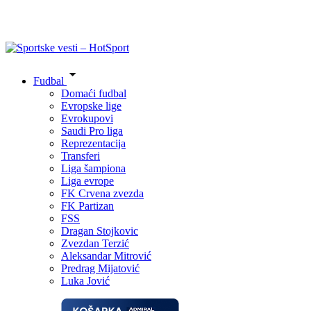
Fudbal
Domaći fudbal
Evropske lige
Evrokupovi
Saudi Pro liga
Reprezentacija
Transferi
Liga šampiona
Liga evrope
FK Crvena zvezda
FK Partizan
FSS
Dragan Stojkovic
Zvezdan Terzić
Aleksandar Mitrović
Predrag Mijatović
Luka Jović