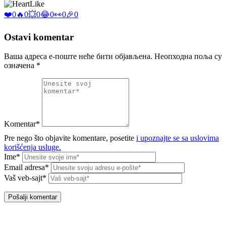
Like
❤️
0
🔥
0
💥
0
😂
0
👀
0
🎉
0
Ostavi komentar
Ваша адреса е-поште неће бити објављена.
Неопходна поља су
означена
*
Komentar*
Pre nego što objavite komentare, posetite
i upoznajte se sa uslovima
korišćenja usluge.
Ime*
Email adresa*
Vaš veb-sajt*