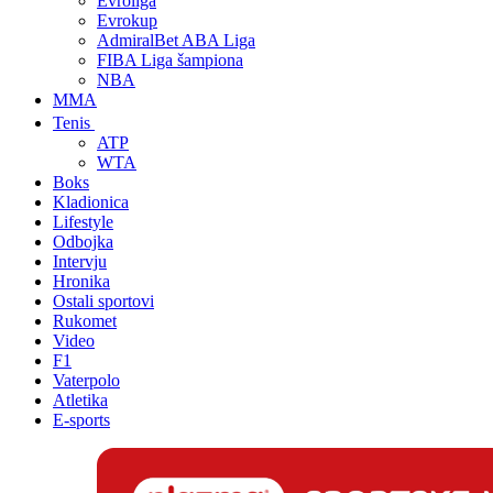
Evroliga
Evrokup
AdmiralBet ABA Liga
FIBA Liga šampiona
NBA
MMA
Tenis
ATP
WTA
Boks
Kladionica
Lifestyle
Odbojka
Intervju
Hronika
Ostali sportovi
Rukomet
Video
F1
Vaterpolo
Atletika
E-sports