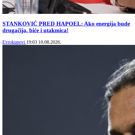
STANKOVIĆ PRED HAPOEL: Ako energija bude
drugačija, biće i utakmica!
Evrokupovi
19:03
10.08.2026.