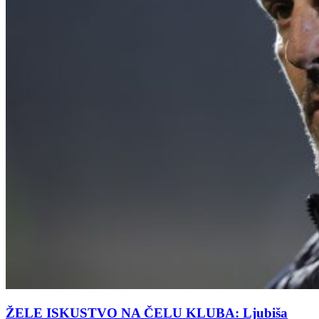
ŽELE ISKUSTVO NA ČELU KLUBA: Ljubiša