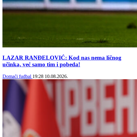
LAZAR RANĐELOVIĆ: Kod nas nema ličnog
učinka, već samo tim i pobeda!
Domaći fudbal
19:28
10.08.2026.