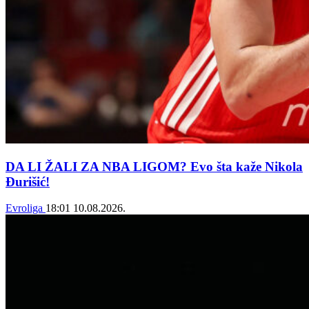
DA LI ŽALI ZA NBA LIGOM? Evo šta kaže Nikola
Đurišić!
Evroliga
18:01
10.08.2026.