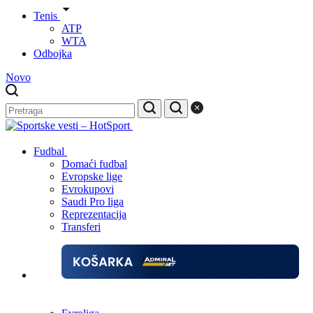
Tenis
ATP
WTA
Odbojka
Novo
Fudbal
Domaći fudbal
Evropske lige
Evrokupovi
Saudi Pro liga
Reprezentacija
Transferi