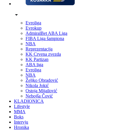
Evroliga
Evrokup
AdmiralBet ABA Liga
FIBA Liga šampiona
NBA
Reprezentacija
KK Crvena zvezda
KK Partizan
ABA liga
Evroliga
NBA
Željko Obradović
Nikola Jokić
Ostoja Mijailović
Nebojša Čović
KLADIONICA
Lifestyle
MMA
Boks
Intervju
Hronika