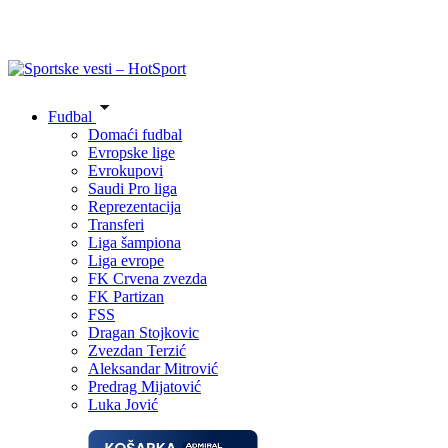
Fudbal
Domaći fudbal
Evropske lige
Evrokupovi
Saudi Pro liga
Reprezentacija
Transferi
Liga šampiona
Liga evrope
FK Crvena zvezda
FK Partizan
FSS
Dragan Stojkovic
Zvezdan Terzić
Aleksandar Mitrović
Predrag Mijatović
Luka Jović