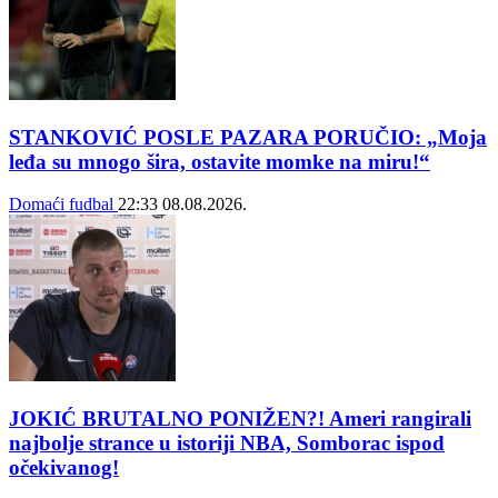
STANKOVIĆ POSLE PAZARA PORUČIO: „Moja
leđa su mnogo šira, ostavite momke na miru!“
Domaći fudbal
22:33
08.08.2026.
JOKIĆ BRUTALNO PONIŽEN?! Ameri rangirali
najbolje strance u istoriji NBA, Somborac ispod
očekivanog!