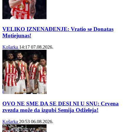
VELIKO IZNENAĐENJE: Vratio se Donatas
Motiejunas!
Košarka
14:17
07.08.2026.
OVO NE SME DA SE DESI NI U SNU: Crvena
zvezda može da izgubi Semija Odželeja!
Košarka
20:53
06.08.2026.