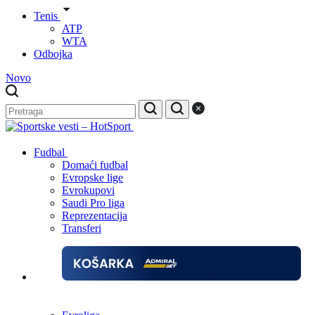
Tenis
ATP
WTA
Odbojka
Novo
Fudbal
Domaći fudbal
Evropske lige
Evrokupovi
Saudi Pro liga
Reprezentacija
Transferi