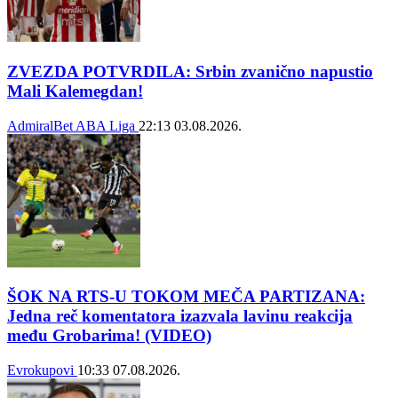
ZVEZDA POTVRDILA: Srbin zvanično napustio
Mali Kalemegdan!
AdmiralBet ABA Liga
22:13
03.08.2026.
ŠOK NA RTS-U TOKOM MEČA PARTIZANA:
Jedna reč komentatora izazvala lavinu reakcija
među Grobarima! (VIDEO)
Evrokupovi
10:33
07.08.2026.