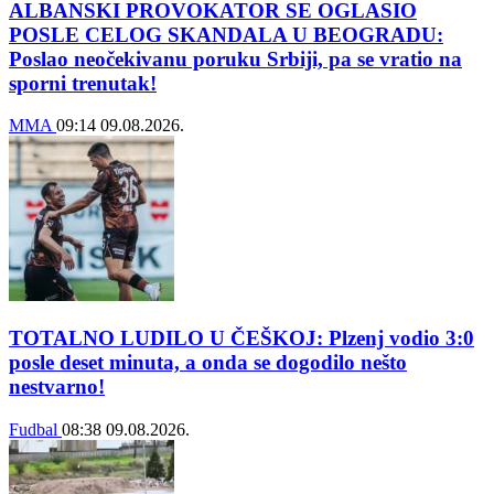
ALBANSKI PROVOKATOR SE OGLASIO
POSLE CELOG SKANDALA U BEOGRADU:
Poslao neočekivanu poruku Srbiji, pa se vratio na
sporni trenutak!
MMA
09:14
09.08.2026.
TOTALNO LUDILO U ČEŠKOJ: Plzenj vodio 3:0
posle deset minuta, a onda se dogodilo nešto
nestvarno!
Fudbal
08:38
09.08.2026.