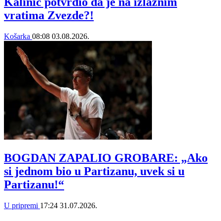
Kalinić potvrdio da je na izlaznim
vratima Zvezde?!
Košarka
08:08
03.08.2026.
BOGDAN ZAPALIO GROBARE: „Ako
si jednom bio u Partizanu, uvek si u
Partizanu!“
U pripremi
17:24
31.07.2026.