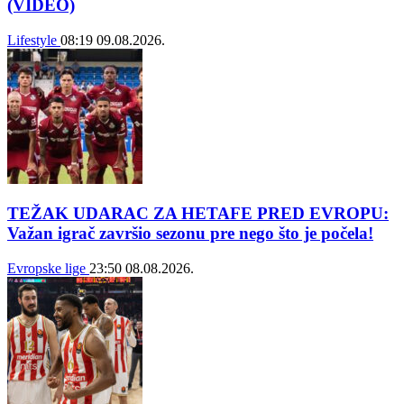
(VIDEO)
Lifestyle
08:19
09.08.2026.
TEŽAK UDARAC ZA HETAFE PRED EVROPU:
Važan igrač završio sezonu pre nego što je počela!
Evropske lige
23:50
08.08.2026.