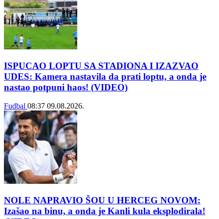
ISPUCAO LOPTU SA STADIONA I IZAZVAO
UDES: Kamera nastavila da prati loptu, a onda je
nastao potpuni haos! (VIDEO)
Fudbal
08:37
09.08.2026.
NOLE NAPRAVIO ŠOU U HERCEG NOVOM:
Izašao na binu, a onda je Kanli kula eksplodirala!