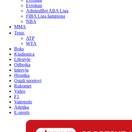
Evroliga
Evrokup
AdmiralBet ABA Liga
FIBA Liga šampiona
NBA
MMA
Tenis
ATP
WTA
Boks
Kladionica
Lifestyle
Odbojka
Intervju
Hronika
Ostali sportovi
Rukomet
Video
F1
Vaterpolo
Atletika
E-sports