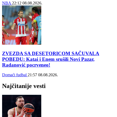
NBA
22:12
08.08.2026.
ZVEZDA SA DESETORICOM SAČUVALA
POBEDU: Katai i Enem srušili Novi Pazar,
Radanović pocrveneo!
Domaći fudbal
21:57
08.08.2026.
Najčitanije vesti