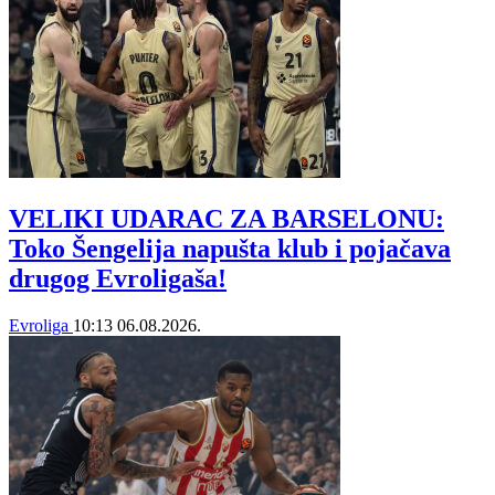
VELIKI UDARAC ZA BARSELONU:
Toko Šengelija napušta klub i pojačava
drugog Evroligaša!
Evroliga
10:13
06.08.2026.