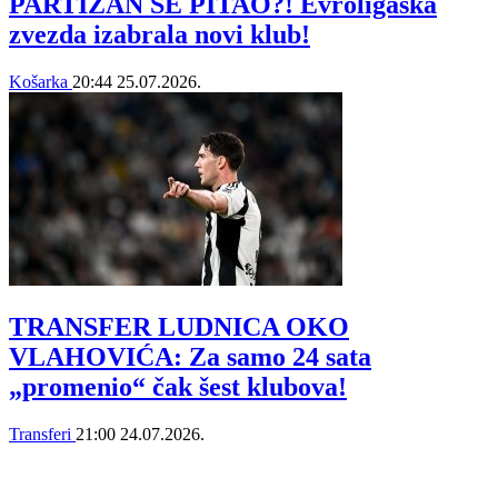
PARTIZAN SE PITAO?! Evroligaška
zvezda izabrala novi klub!
Košarka
20:44
25.07.2026.
TRANSFER LUDNICA OKO
VLAHOVIĆA: Za samo 24 sata
„promenio“ čak šest klubova!
Transferi
21:00
24.07.2026.