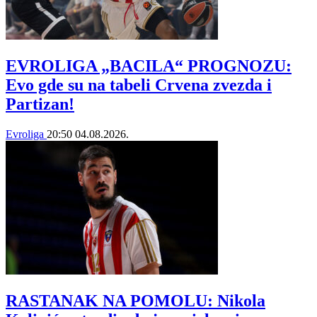
EVROLIGA „BACILA“ PROGNOZU:
Evo gde su na tabeli Crvena zvezda i
Partizan!
Evroliga
20:50
04.08.2026.
RASTANAK NA POMOLU: Nikola