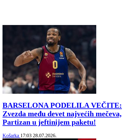
BARSELONA PODELILA VEČITE:
Zvezda među devet najvećih mečeva,
Partizan u jeftinijem paketu!
Košarka
17:03
28.07.2026.