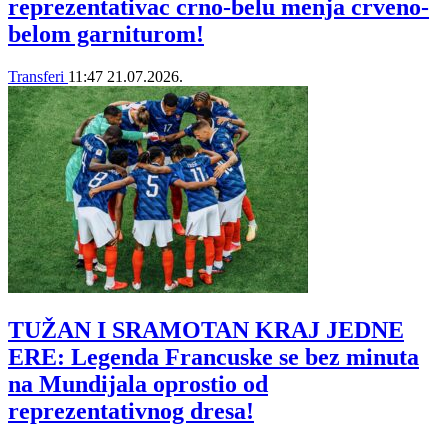
reprezentativac crno-belu menja crveno-
belom garniturom!
Transferi
11:47
21.07.2026.
TUŽAN I SRAMOTAN KRAJ JEDNE
ERE: Legenda Francuske se bez minuta
na Mundijala oprostio od
reprezentativnog dresa!