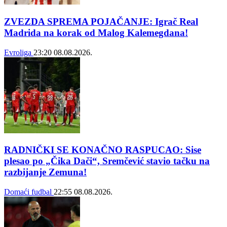
ZVEZDA SPREMA POJAČANJE: Igrač Real
Madrida na korak od Malog Kalemegdana!
Evroliga
23:20
08.08.2026.
RADNIČKI SE KONAČNO RASPUCAO: Sise
plesao po „Čika Dači“, Sremčević stavio tačku na
razbijanje Zemuna!
Domaći fudbal
22:55
08.08.2026.