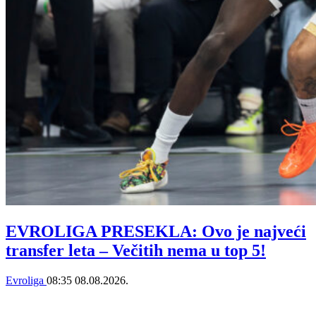
EVROLIGA PRESEKLA: Ovo je najveći
transfer leta – Večitih nema u top 5!
Evroliga
08:35
08.08.2026.