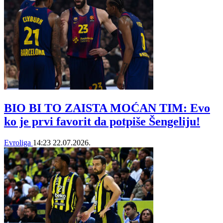
BIO BI TO ZAISTA MOĆAN TIM: Evo
ko je prvi favorit da potpiše Šengeliju!
Evroliga
14:23
22.07.2026.