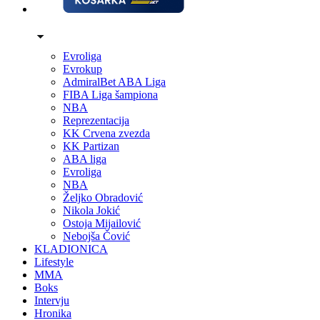
Evroliga
Evrokup
AdmiralBet ABA Liga
FIBA Liga šampiona
NBA
Reprezentacija
KK Crvena zvezda
KK Partizan
ABA liga
Evroliga
NBA
Željko Obradović
Nikola Jokić
Ostoja Mijailović
Nebojša Čović
KLADIONICA
Lifestyle
MMA
Boks
Intervju
Hronika