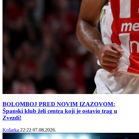
BOLOMBOJ PRED NOVIM IZAZOVOM:
Španski klub želi centra koji je ostavio trag u
Zvezdi!
Košarka
22:22
07.08.2026.