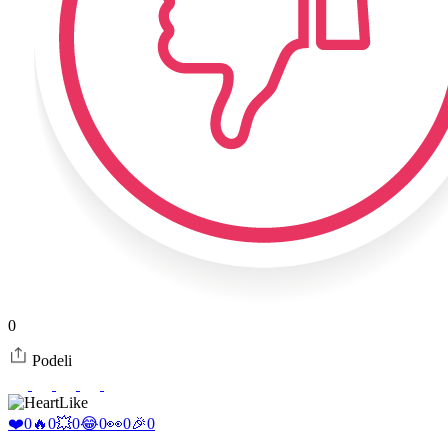
0
Podeli
Like
❤️
0
🔥
0
💥
0
😂
0
👀
0
🎉
0