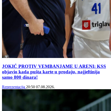
JOKIĆ PROTIV VEMBANJAME U ARENI: KSS
objavio kada pušta karte u prodaju, najjeftinija
samo 800 dinara!
Reprezentacija
20:50
07.08.2026.