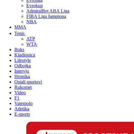
Evroliga
Evrokup
AdmiralBet ABA Liga
FIBA Liga šampiona
NBA
MMA
Tenis
ATP
WTA
Boks
Kladionica
Lifestyle
Odbojka
Intervju
Hronika
Ostali sportovi
Rukomet
Video
F1
Vaterpolo
Atletika
E-sports