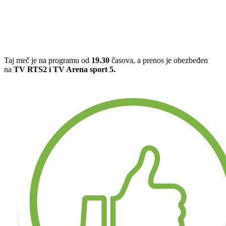
Taj meč je na programu od
19.30
časova, a prenos je obezbeđen
na
TV RTS2 i TV Arena sport 5.