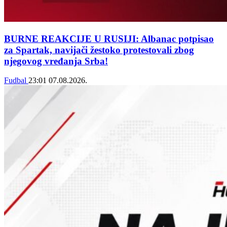
BURNE REAKCIJE U RUSIJI: Albanac potpisao
za Spartak, navijači žestoko protestovali zbog
njegovog vređanja Srba!
Fudbal
23:01
07.08.2026.