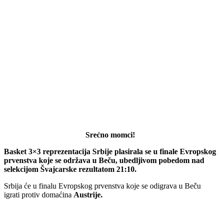
Srećno momci!
Basket 3×3 reprezentacija Srbije plasirala se u finale Evropskog
prvenstva koje se održava u Beču, ubedljivom pobedom nad
selekcijom Švajcarske rezultatom 21:10.
Srbija će u finalu Evropskog prvenstva koje se odigrava u Beču
igrati protiv domaćina
Austrije.