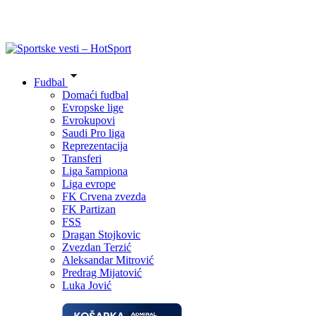
Fudbal
Domaći fudbal
Evropske lige
Evrokupovi
Saudi Pro liga
Reprezentacija
Transferi
Liga šampiona
Liga evrope
FK Crvena zvezda
FK Partizan
FSS
Dragan Stojkovic
Zvezdan Terzić
Aleksandar Mitrović
Predrag Mijatović
Luka Jović