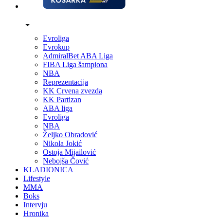
Evroliga
Evrokup
AdmiralBet ABA Liga
FIBA Liga šampiona
NBA
Reprezentacija
KK Crvena zvezda
KK Partizan
ABA liga
Evroliga
NBA
Željko Obradović
Nikola Jokić
Ostoja Mijailović
Nebojša Čović
KLADIONICA
Lifestyle
MMA
Boks
Intervju
Hronika