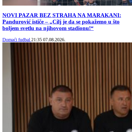
NOVI PAZAR BEZ STRAHA NA MARAKANI:
Pandurović ističe – „Cilj je da se pokažemo u što
boljem svetlu na njihovom stadionu!“
Domaći fudbal
21:35
07.08.2026.