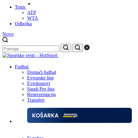
Tenis
ATP
WTA
Odbojka
Novo
Fudbal
Domaći fudbal
Evropske lige
Evrokupovi
Saudi Pro liga
Reprezentacija
Transferi