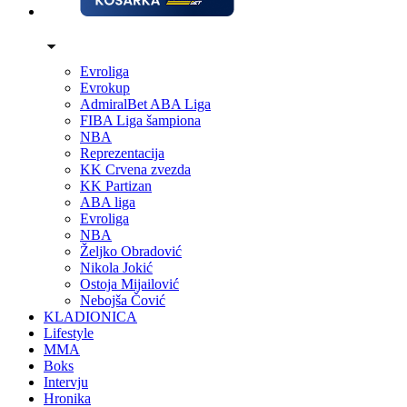
Evroliga
Evrokup
AdmiralBet ABA Liga
FIBA Liga šampiona
NBA
Reprezentacija
KK Crvena zvezda
KK Partizan
ABA liga
Evroliga
NBA
Željko Obradović
Nikola Jokić
Ostoja Mijailović
Nebojša Čović
KLADIONICA
Lifestyle
MMA
Boks
Intervju
Hronika