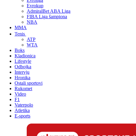
Evroliga
Evrokup
AdmiralBet ABA Liga
FIBA Liga šampiona
NBA
MMA
Tenis
ATP
WTA
Boks
Kladionica
Lifestyle
Odbojka
Intervju
Hronika
Ostali sportovi
Rukomet
Video
F1
Vaterpolo
Atletika
E-sports