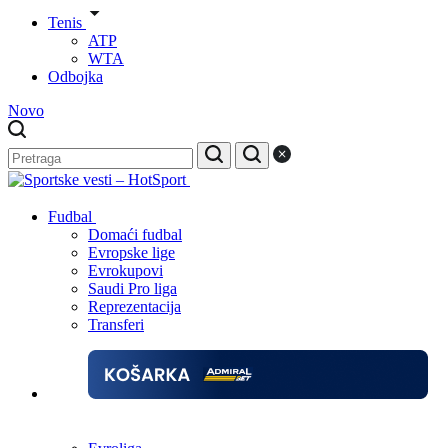
Tenis
ATP
WTA
Odbojka
Novo
Fudbal
Domaći fudbal
Evropske lige
Evrokupovi
Saudi Pro liga
Reprezentacija
Transferi