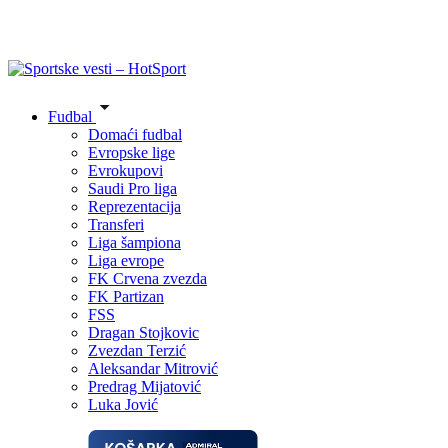
Fudbal
Domaći fudbal
Evropske lige
Evrokupovi
Saudi Pro liga
Reprezentacija
Transferi
Liga šampiona
Liga evrope
FK Crvena zvezda
FK Partizan
FSS
Dragan Stojkovic
Zvezdan Terzić
Aleksandar Mitrović
Predrag Mijatović
Luka Jović