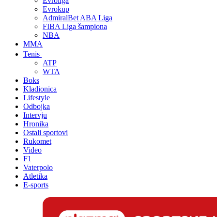
Evroliga
Evrokup
AdmiralBet ABA Liga
FIBA Liga šampiona
NBA
MMA
Tenis
ATP
WTA
Boks
Kladionica
Lifestyle
Odbojka
Intervju
Hronika
Ostali sportovi
Rukomet
Video
F1
Vaterpolo
Atletika
E-sports