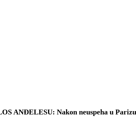
ĐELESU: Nakon neuspeha u Parizu najavi