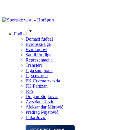
Fudbal
Domaći fudbal
Evropske lige
Evrokupovi
Saudi Pro liga
Reprezentacija
Transferi
Liga šampiona
Liga evrope
FK Crvena zvezda
FK Partizan
FSS
Dragan Stojkovic
Zvezdan Terzić
Aleksandar Mitrović
Predrag Mijatović
Luka Jović