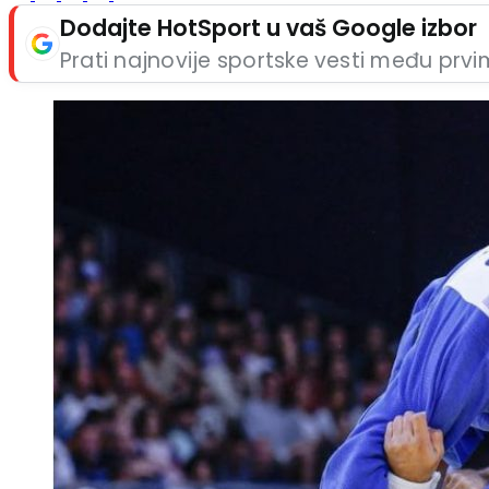
Dodajte HotSport u vaš Google izbor
Prati najnovije sportske vesti među prv