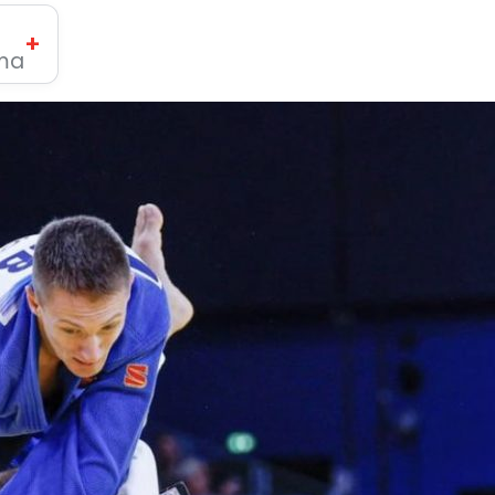
+
ima