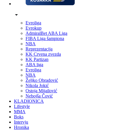
Evroliga
Evrokup
AdmiralBet ABA Liga
FIBA Liga šampiona
NBA
Reprezentacija
KK Crvena zvezda
KK Partizan
ABA liga
Evroliga
NBA
Željko Obradović
Nikola Jokić
Ostoja Mijailović
Nebojša Čović
KLADIONICA
Lifestyle
MMA
Boks
Intervju
Hronika