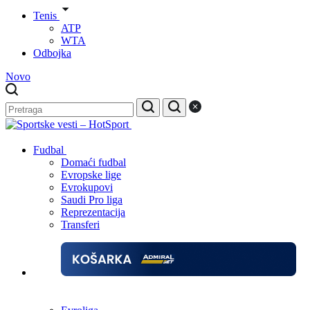
Tenis
ATP
WTA
Odbojka
Novo
Fudbal
Domaći fudbal
Evropske lige
Evrokupovi
Saudi Pro liga
Reprezentacija
Transferi