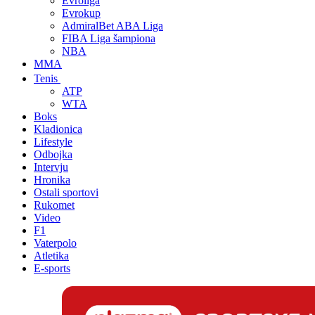
Evroliga
Evrokup
AdmiralBet ABA Liga
FIBA Liga šampiona
NBA
MMA
Tenis
ATP
WTA
Boks
Kladionica
Lifestyle
Odbojka
Intervju
Hronika
Ostali sportovi
Rukomet
Video
F1
Vaterpolo
Atletika
E-sports