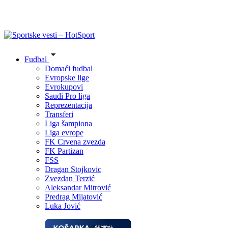
Fudbal
Domaći fudbal
Evropske lige
Evrokupovi
Saudi Pro liga
Reprezentacija
Transferi
Liga šampiona
Liga evrope
FK Crvena zvezda
FK Partizan
FSS
Dragan Stojkovic
Zvezdan Terzić
Aleksandar Mitrović
Predrag Mijatović
Luka Jović