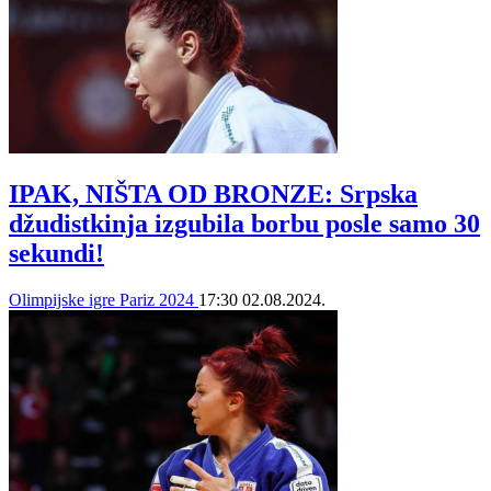
IPAK, NIŠTA OD BRONZE: Srpska
džudistkinja izgubila borbu posle samo 30
sekundi!
Olimpijske igre Pariz 2024
17:30
02.08.2024.