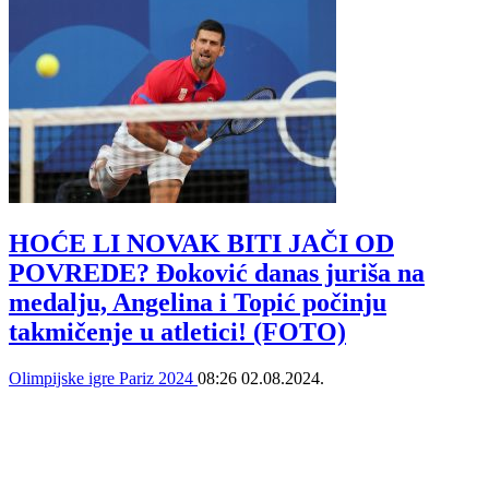
HOĆE LI NOVAK BITI JAČI OD
POVREDE? Đoković danas juriša na
medalju, Angelina i Topić počinju
takmičenje u atletici! (FOTO)
Olimpijske igre Pariz 2024
08:26
02.08.2024.