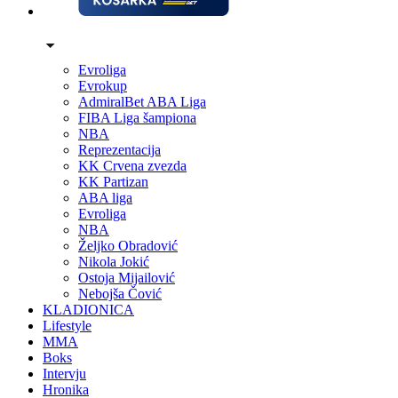
Evroliga
Evrokup
AdmiralBet ABA Liga
FIBA Liga šampiona
NBA
Reprezentacija
KK Crvena zvezda
KK Partizan
ABA liga
Evroliga
NBA
Željko Obradović
Nikola Jokić
Ostoja Mijailović
Nebojša Čović
KLADIONICA
Lifestyle
MMA
Boks
Intervju
Hronika