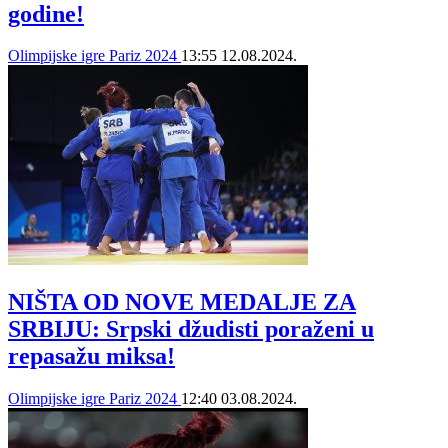
godine!
Olimpijske igre Pariz 2024
13:55
12.08.2024.
NIŠTA OD NOVE MEDALJE ZA
SRBIJU: Srpski džudisti poraženi u
repasažu miksa!
Olimpijske igre Pariz 2024
12:40
03.08.2024.