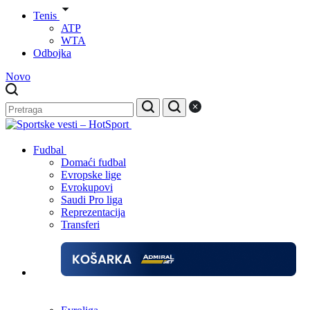
Tenis
ATP
WTA
Odbojka
Novo
Fudbal
Domaći fudbal
Evropske lige
Evrokupovi
Saudi Pro liga
Reprezentacija
Transferi