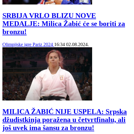
SRBIJA VRLO BLIZU NOVE
MEDALJE: Milica Žabić će se boriti za
bronzu!
Olimpijske igre Pariz 2024
16:34
02.08.2024.
MILICA ŽABIĆ NIJE USPELA: Srpska
džudistkinja poražena u četvrtfinalu, ali
još uvek ima šansu za bronzu!