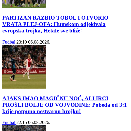
PARTIZAN RAZBIO TOBOL I OTVORIO
VRATA PLEJ-OFA: Humskom odjekivala
evropska trojka, Hetafe sve bliže!
Fudbal
23:10
06.08.2026.
AJAKS IMAO MAGIČNU NOĆ, ALI IRCI
PROŠLI BOLJE OD VOJVODINE: Pobeda od 3:1
krije potpuno nestvarnu brojku!
Fudbal
22:15
06.08.2026.