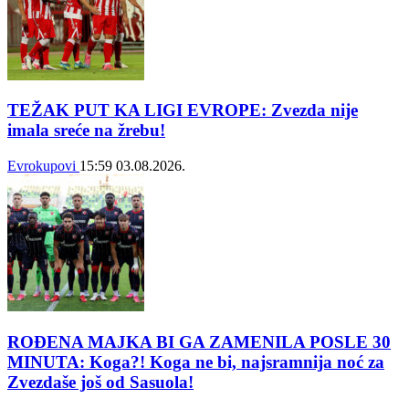
TEŽAK PUT KA LIGI EVROPE: Zvezda nije
imala sreće na žrebu!
Evrokupovi
15:59
03.08.2026.
ROĐENA MAJKA BI GA ZAMENILA POSLE 30
MINUTA: Koga?! Koga ne bi, najsramnija noć za
Zvezdaše još od Sasuola!