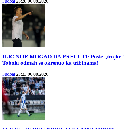
Fudbal
23:28
06.08.2026.
ILIĆ NIJE MOGAO DA PREĆUTI: Posle „trojke“
Tobolu odmah se okrenuo ka tribinama!
Fudbal
23:23
06.08.2026.