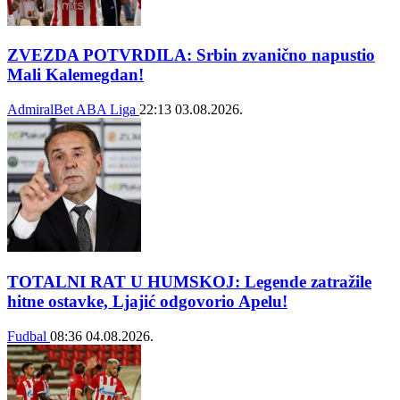
ZVEZDA POTVRDILA: Srbin zvanično napustio
Mali Kalemegdan!
AdmiralBet ABA Liga
22:13
03.08.2026.
TOTALNI RAT U HUMSKOJ: Legende zatražile
hitne ostavke, Ljajić odgovorio Apelu!
Fudbal
08:36
04.08.2026.