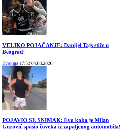
VELIKO POJAČANJE: Danijel Tajs stiže u
Beograd!
Evroliga
17:52
04.08.2026.
POJAVIO SE SNIMAK: Evo kako je Milan
Gurović spasio čoveka iz zapaljenog automobila!