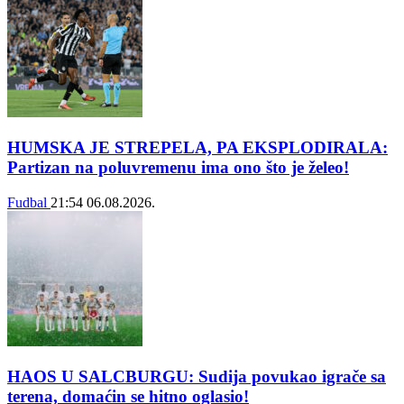
HUMSKA JE STREPELA, PA EKSPLODIRALA:
Partizan na poluvremenu ima ono što je želeo!
Fudbal
21:54
06.08.2026.
HAOS U SALCBURGU: Sudija povukao igrače sa
terena, domaćin se hitno oglasio!