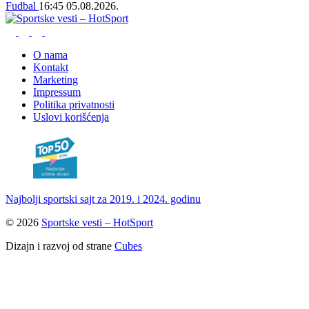
Fudbal
16:45
05.08.2026.
O nama
Kontakt
Marketing
Impressum
Politika privatnosti
Uslovi korišćenja
Najbolji sportski sajt za 2019. i 2024. godinu
© 2026
Sportske vesti – HotSport
Dizajn i razvoj od strane
Cubes