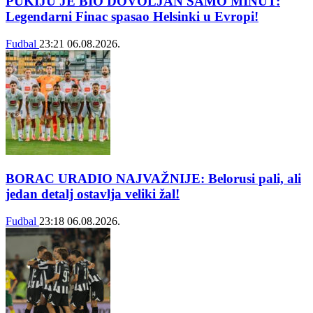
PUKIJU JE BIO DOVOLJAN SAMO MINUT:
Legendarni Finac spasao Helsinki u Evropi!
Fudbal
23:21
06.08.2026.
BORAC URADIO NAJVAŽNIJE: Belorusi pali, ali
jedan detalj ostavlja veliki žal!
Fudbal
23:18
06.08.2026.