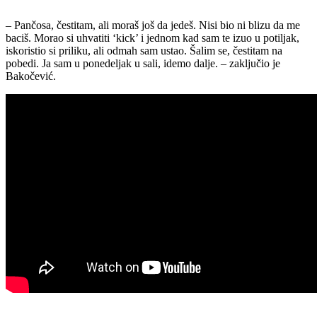
– Pančosa, čestitam, ali moraš još da jedeš. Nisi bio ni blizu da me
baciš. Morao si uhvatiti ‘kick’ i jednom kad sam te izuo u potiljak,
iskoristio si priliku, ali odmah sam ustao. Šalim se, čestitam na
pobedi. Ja sam u ponedeljak u sali, idemo dalje. – zaključio je
Bakočević.