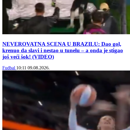
NEVEROVATNA SCENA U BRAZILU: Dao gol,
krenuo da slavi i nestao u tunelu – a onda je stigao
još veći šok! (VIDEO)
Fudbal
10:11
09.08.2026.