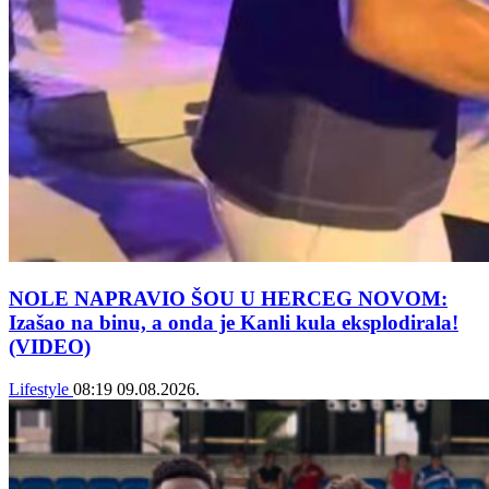
NOLE NAPRAVIO ŠOU U HERCEG NOVOM:
Izašao na binu, a onda je Kanli kula eksplodirala!
(VIDEO)
Lifestyle
08:19
09.08.2026.