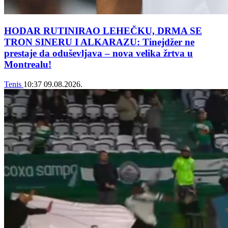
HODAR RUTINIRAO LEHEČKU, DRMA SE
TRON SINERU I ALKARAZU: Tinejdžer ne
prestaje da oduševljava – nova velika žrtva u
Montrealu!
Tenis
10:37
09.08.2026.