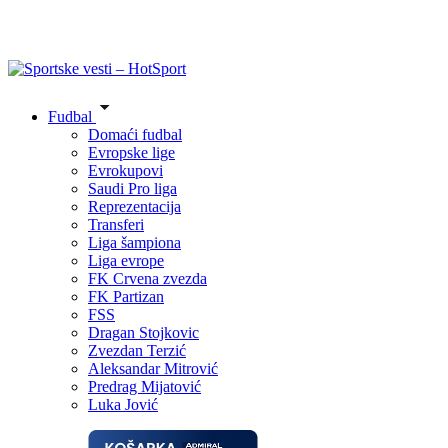
Fudbal
Domaći fudbal
Evropske lige
Evrokupovi
Saudi Pro liga
Reprezentacija
Transferi
Liga šampiona
Liga evrope
FK Crvena zvezda
FK Partizan
FSS
Dragan Stojkovic
Zvezdan Terzić
Aleksandar Mitrović
Predrag Mijatović
Luka Jović