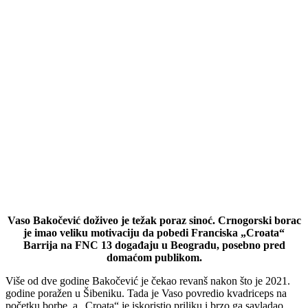
Vaso Bakočević doživeo je težak poraz sinoć. Crnogorski borac
je imao veliku motivaciju da pobedi Franciska „Croata“
Barrija na FNC 13 događaju u Beogradu, posebno pred
domaćom publikom.
Više od dve godine Bakočević je čekao revanš nakon što je 2021.
godine poražen u Šibeniku. Tada je Vaso povredio kvadriceps na
početku borbe, a „Croata“ je iskoristio priliku i brzo ga savladao.