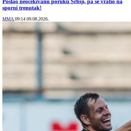
Poslao neočekivanu poruku Srbiji, pa se vratio na
sporni trenutak!
MMA
09:14
09.08.2026.