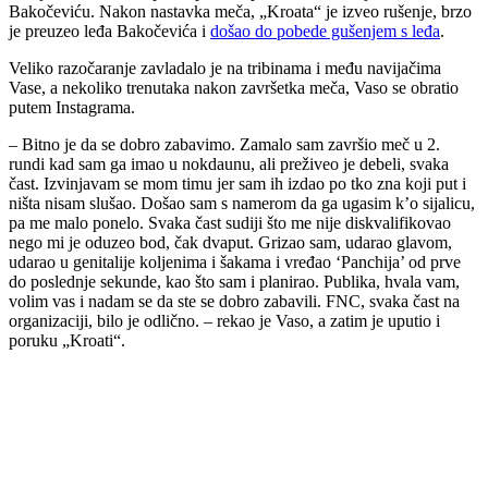
Bakočeviću. Nakon nastavka meča, „Kroata“ je izveo rušenje, brzo
je preuzeo leđa Bakočevića i
došao do pobede gušenjem s leđa
.
Veliko razočaranje zavladalo je na tribinama i među navijačima
Vase, a nekoliko trenutaka nakon završetka meča, Vaso se obratio
putem Instagrama.
– Bitno je da se dobro zabavimo. Zamalo sam završio meč u 2.
rundi kad sam ga imao u nokdaunu, ali preživeo je debeli, svaka
čast. Izvinjavam se mom timu jer sam ih izdao po tko zna koji put i
ništa nisam slušao. Došao sam s namerom da ga ugasim k’o sijalicu,
pa me malo ponelo. Svaka čast sudiji što me nije diskvalifikovao
nego mi je oduzeo bod, čak dvaput. Grizao sam, udarao glavom,
udarao u genitalije koljenima i šakama i vređao ‘Panchija’ od prve
do poslednje sekunde, kao što sam i planirao. Publika, hvala vam,
volim vas i nadam se da ste se dobro zabavili. FNC, svaka čast na
organizaciji, bilo je odlično. – rekao je Vaso, a zatim je uputio i
poruku „Kroati“.