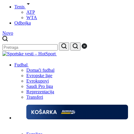
Tenis
ATP
WTA
Odbojka
Novo
Fudbal
Domaći fudbal
Evropske lige
Evrokupovi
Saudi Pro liga
Reprezentacija
Transferi