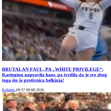
BRUTALAN FAUL, PA „WHITE PRIVILEGE“:
Karington napravila haos, pa tvrdila da je sve zbog
toga što je protivnica belkinja!
Košarka
09:37
09.08.2026.