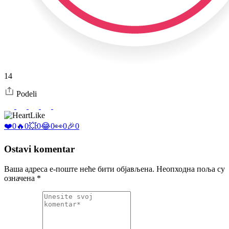
14
Podeli
Like
❤️
0
🔥
0
💥
0
😂
0
👀
0
🎉
0
Ostavi komentar
Ваша адреса е-поште неће бити објављена.
Неопходна поља су
означена
*