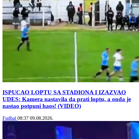
ISPUCAO LOPTU SA STADIONA I IZAZVAO
UDES: Kamera nastavila da prati loptu, a onda je
nastao potpuni haos! (VIDEO)
Fudbal
08:37
09.08.2026.