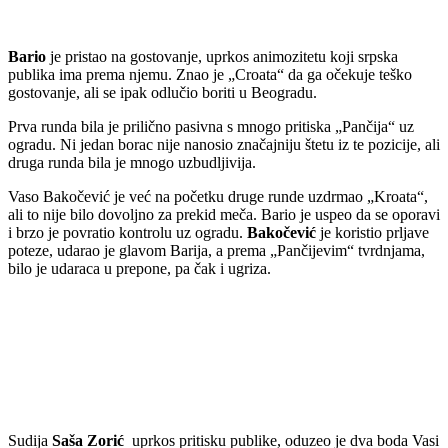
Bario
je pristao na gostovanje, uprkos animozitetu koji srpska
publika ima prema njemu. Znao je „Croata“ da ga očekuje teško
gostovanje, ali se ipak odlučio boriti u Beogradu.
Prva runda bila je prilično pasivna s mnogo pritiska „Pančija“ uz
ogradu. Ni jedan borac nije nanosio značajniju štetu iz te pozicije, ali
druga runda bila je mnogo uzbudljivija.
Vaso Bakočević je već na početku druge runde uzdrmao „Kroata“,
ali to nije bilo dovoljno za prekid meča. Bario je uspeo da se oporavi
i brzo je povratio kontrolu uz ogradu.
Bakočević
je koristio prljave
poteze, udarao je glavom Barija, a prema „Pančijevim“ tvrdnjama,
bilo je udaraca u prepone, pa čak i ugriza.
Sudija
Saša Zorić
uprkos pritisku publike, oduzeo je dva boda Vasi