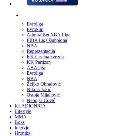
Evroliga
Evrokup
AdmiralBet ABA Liga
FIBA Liga šampiona
NBA
Reprezentacija
KK Crvena zvezda
KK Partizan
ABA liga
Evroliga
NBA
Željko Obradović
Nikola Jokić
Ostoja Mijailović
Nebojša Čović
KLADIONICA
Lifestyle
MMA
Boks
Intervju
Hronika