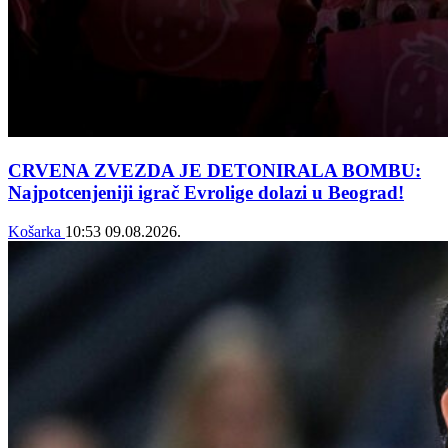
CRVENA ZVEZDA JE DETONIRALA BOMBU:
Najpotcenjeniji igrač Evrolige dolazi u Beograd!
Košarka
10:53
09.08.2026.