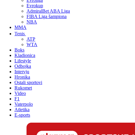
Evroliga
Evrokup
AdmiralBet ABA Liga
FIBA Liga šampiona
NBA
MMA
Tenis
ATP
WTA
Boks
Kladionica
Lifestyle
Odbojka
Intervju
Hronika
Ostali sportovi
Rukomet
Video
F1
Vaterpolo
Atletika
E-sports