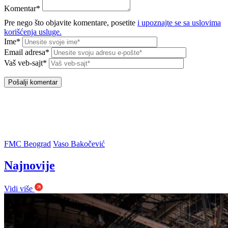
Komentar*
Pre nego što objavite komentare, posetite
i upoznajte se sa uslovima
korišćenja usluge.
Ime*
Email adresa*
Vaš veb-sajt*
FMC Beograd
Vaso Bakočević
Najnovije
Vidi više