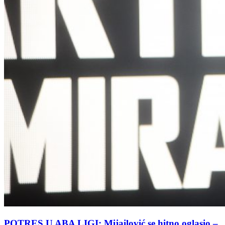
POTRES U ABA LIGI: Mijailović se hitno oglasio –