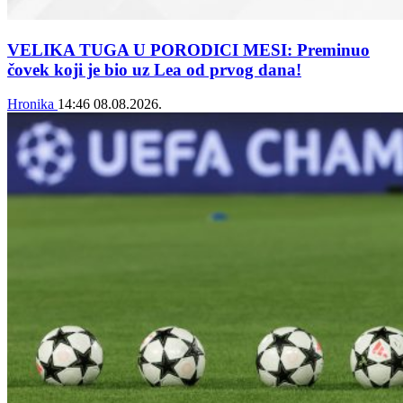
VELIKA TUGA U PORODICI MESI: Preminuo
čovek koji je bio uz Lea od prvog dana!
Hronika
14:46
08.08.2026.