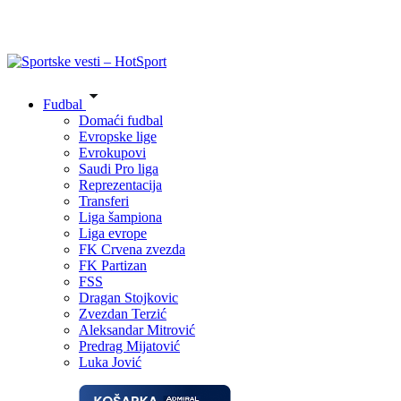
Fudbal
Domaći fudbal
Evropske lige
Evrokupovi
Saudi Pro liga
Reprezentacija
Transferi
Liga šampiona
Liga evrope
FK Crvena zvezda
FK Partizan
FSS
Dragan Stojkovic
Zvezdan Terzić
Aleksandar Mitrović
Predrag Mijatović
Luka Jović