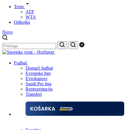
Tenis
ATP
WTA
Odbojka
Novo
Fudbal
Domaći fudbal
Evropske lige
Evrokupovi
Saudi Pro liga
Reprezentacija
Transferi