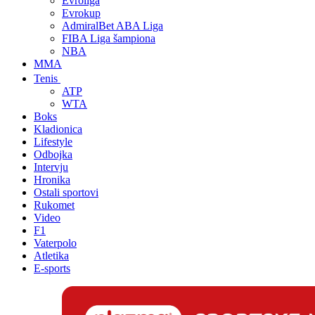
Evroliga
Evrokup
AdmiralBet ABA Liga
FIBA Liga šampiona
NBA
MMA
Tenis
ATP
WTA
Boks
Kladionica
Lifestyle
Odbojka
Intervju
Hronika
Ostali sportovi
Rukomet
Video
F1
Vaterpolo
Atletika
E-sports