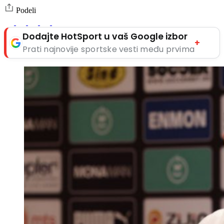
Podeli
Dodajte HotSport u vaš Google izbor
+
Prati najnovije sportske vesti među prvima