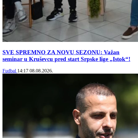
SVE SPREMNO ZA NOVU SEZONU: Važan
seminar u Kruševcu pred start Srpske lige „Istok“!
Fudbal
14:17
08.08.2026.