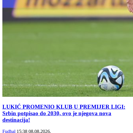
LUKIĆ PROMENIO KLUB U PREMIJER LIGI:
Srbin potpisao do 2030, ovo je njegova nova
destinacija!
Fudbal
15:38
08.08.2026.