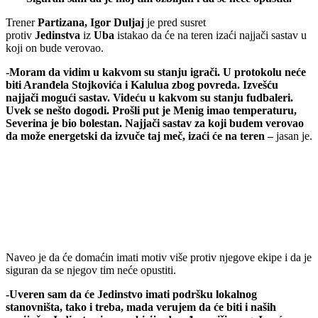
Trener
Partizana, Igor Duljaj
je pred susret
protiv
Jedinstva
iz
Uba
istakao da će na teren izaći najjači sastav u
koji on bude verovao.
-Moram da vidim u kakvom su stanju igrači. U protokolu neće
biti Aranđela Stojkovića i Kalulua zbog povreda. Izvešću
najjači mogući sastav. Videću u kakvom su stanju fudbaleri.
Uvek se nešto dogodi. Prošli put je Menig imao temperaturu,
Severina je bio bolestan. Najjači sastav za koji budem verovao
da može energetski da izvuče taj meč, izaći će na teren –
jasan je.
Naveo je da će domaćin imati motiv više protiv njegove ekipe i da je
siguran da se njegov tim neće opustiti.
-Uveren sam da će Jedinstvo imati podršku lokalnog
stanovništa, tako i treba, mada verujem da će biti i naših