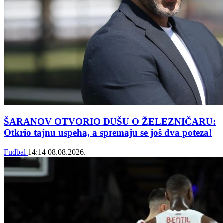
ŠARANOV OTVORIO DUŠU O ŽELEZNIČARU:
Otkrio tajnu uspeha, a spremaju se još dva poteza!
Fudbal
14:14
08.08.2026.