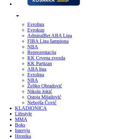
Evroliga
Evrokup
AdmiralBet ABA Liga
FIBA Liga šampiona
NBA
Reprezentacija
KK Crvena zvezda
KK Partizan
ABA liga
Evroliga
NBA
Željko Obradović
Nikola Jokić
Ostoja Mijailović
Nebojša Čović
KLADIONICA
Lifestyle
MMA
Boks
Intervju
Hronika