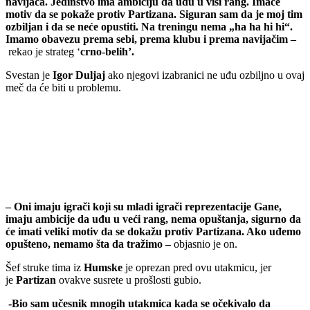
navijača. Jedinstvo ima ambiciju da uđu u viši rang. Imaće
motiv da se pokaže protiv Partizana. Siguran sam da je moj tim
ozbiljan i da se neće opustiti. Na treningu nema „ha ha hi hi“.
Imamo obavezu prema sebi, prema klubu i prema navijačim –
rekao je strateg ‘
crno-belih’.
Svestan je
Igor Duljaj
ako njegovi izabranici ne uđu ozbiljno u ovaj
meč da će biti u problemu.
– Oni imaju igrači koji su mladi igrači reprezentacije Gane,
imaju ambicije da uđu u veći rang, nema opuštanja, sigurno da
će imati veliki motiv da se dokažu protiv Partizana. Ako uđemo
opušteno, nemamo šta da tražimo –
objasnio je on.
Šef struke tima iz
Humske
je oprezan pred ovu utakmicu, jer
je
Partizan
ovakve susrete u prošlosti gubio.
-Bio sam učesnik mnogih utakmica kada se očekivalo da