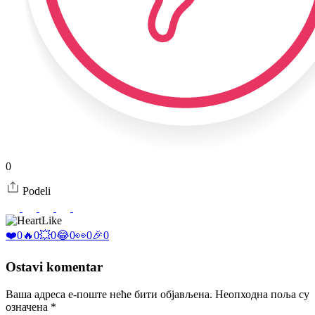
0
Podeli
Like
❤️
0
🔥
0
💥
0
😂
0
👀
0
🎉
0
Ostavi komentar
Ваша адреса е-поште неће бити објављена.
Неопходна поља су
означена
*