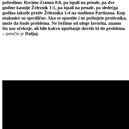
pobedimo. Recimo Zemun 0:0, pa ispali na penale, pa dve
godine kasnije Železnik 1:1, pa ispali na penale, pa sledećga
godina takođe protiv Železnika 1:4 na stadionu Partizana. Kup
utakmice su specifične. Ako se opustite i ne poštujete protivnika,
može da bude problema. Ne bežimo od uloge favorita, znamo
šta nas očekuje, ali bilo kakvo opuštanje dovelo bi do problema
–
poručio je
Duljaj.