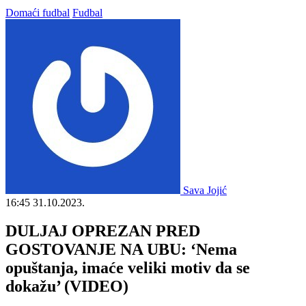
Domaći fudbal
Fudbal
Sava Jojić
16:45
31.10.2023.
DULJAJ OPREZAN PRED
GOSTOVANJE NA UBU: ‘Nema
opuštanja, imaće veliki motiv da se
dokažu’ (VIDEO)