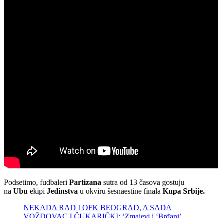
Podsetimo, fudbaleri
Partizana
sutra od 13 časova gostuju
na
Ubu
ekipi
Jedinstva
u okviru šesnaestine finala
Kupa Srbije.
NEKADA RAD I OFK BEOGRAD, A SADA
VOŽDOVAC I ČUKARIČKI: ‘Zmajevi i ‘Brđani’