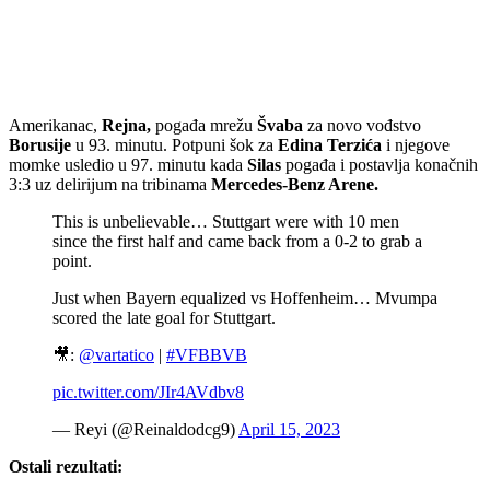
Amerikanac,
Rejna,
pogađa mrežu
Švaba
za novo vođstvo
Borusije
u 93. minutu. Potpuni šok za
Edina Terzića
i njegove
momke usledio u 97. minutu kada
Silas
pogađa i postavlja konačnih
3:3 uz delirijum na tribinama
Mercedes-Benz Arene.
This is unbelievable… Stuttgart were with 10 men
since the first half and came back from a 0-2 to grab a
point.
Just when Bayern equalized vs Hoffenheim… Mvumpa
scored the late goal for Stuttgart.
🎥:
@vartatico
|
#VFBBVB
pic.twitter.com/JIr4AVdbv8
— Reyi (@Reinaldodcg9)
April 15, 2023
Ostali rezultati: