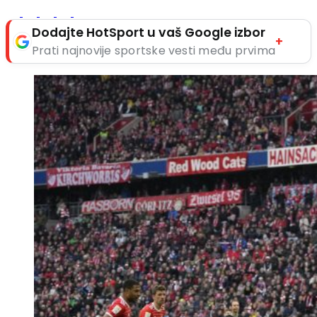
Dodajte HotSport u vaš Google izbor
+
Prati najnovije sportske vesti među prvima