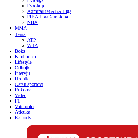
Evroliga
Evrokup
AdmiralBet ABA Liga
FIBA Liga šampiona
NBA
MMA
Tenis
ATP
WTA
Boks
Kladionica
Lifestyle
Odbojka
Intervju
Hronika
Ostali sportovi
Rukomet
Video
F1
Vaterpolo
Atletika
E-sports