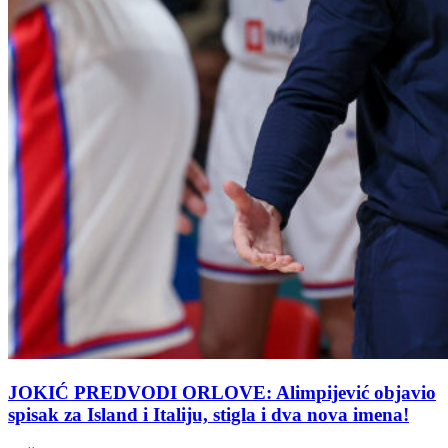
JOKIĆ PREDVODI ORLOVE: Alimpijević objavio
spisak za Island i Italiju, stigla i dva nova imena!