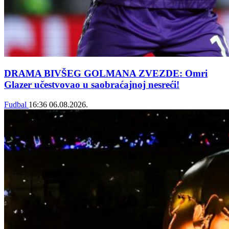
DRAMA BIVŠEG GOLMANA ZVEZDE: Omri
Glazer učestvovao u saobraćajnoj nesreći!
Fudbal
16:36
06.08.2026.