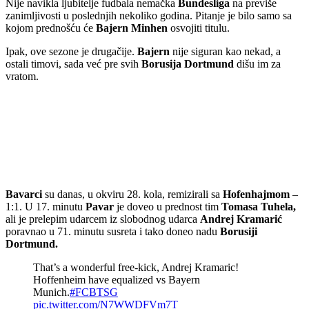
Nije navikla ljubitelje fudbala nemačka
Bundesliga
na previše
zanimljivosti u poslednjih nekoliko godina. Pitanje je bilo samo sa
kojom prednošću će
Bajern Minhen
osvojiti titulu.
Ipak, ove sezone je drugačije.
Bajern
nije siguran kao nekad, a
ostali timovi, sada već pre svih
Borusija Dortmund
dišu im za
vratom.
Bavarci
su danas, u okviru 28. kola, remizirali sa
Hofenhajmom
–
1:1. U 17. minutu
Pavar
je doveo u prednost tim
Tomasa Tuhela,
ali je prelepim udarcem iz slobodnog udarca
Andrej Kramarić
poravnao u 71. minutu susreta i tako doneo nadu
Borusiji
Dortmund.
That’s a wonderful free-kick, Andrej Kramaric!
Hoffenheim have equalized vs Bayern
Munich.
#FCBTSG
pic.twitter.com/N7WWDFVm7T