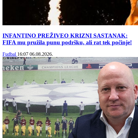
INFANTINO PREŽIVEO KRIZNI SASTANAK:
FIFA mu pružila punu podršku, ali rat tek počinje!
Fudbal
16:07
06.08.2026.