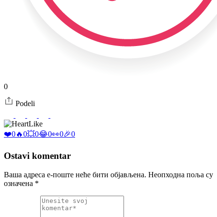
0
Podeli
Like
❤️
0
🔥
0
💥
0
😂
0
👀
0
🎉
0
Ostavi komentar
Ваша адреса е-поште неће бити објављена.
Неопходна поља су
означена
*