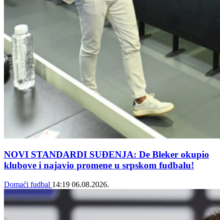
NOVI STANDARDI SUĐENJA: De Bleker okupio
klubove i najavio promene u srpskom fudbalu!
Domaći fudbal
14:19
06.08.2026.