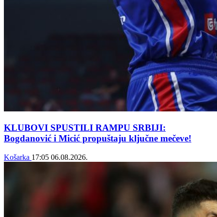
KLUBOVI SPUSTILI RAMPU SRBIJI:
Bogdanović i Micić propuštaju ključne mečeve!
Košarka
17:05
06.08.2026.