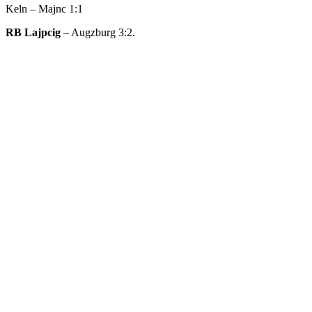
Keln – Majnc 1:1
RB Lajpcig
– Augzburg 3:2.