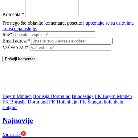
Komentar*
Pre nego što objavite komentare, posetite
i upoznajte se sa uslovima
korišćenja usluge.
Ime*
Email adresa*
Vaš veb-sajt*
Bajern Minhen
Borusija Dortmund
Bundesliga
FK Bajern Minhen
FK Borusija Dortmund
FK Hofenhajm
FK Štutgart
hofenhajm
štutgart
Najnovije
Vidi više