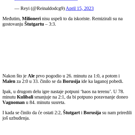
— Reyi (@Reinaldodcg9)
April 15, 2023
Međutim,
Milioneri
nisu uspeli to da iskoriste. Remizirali su na
gostovanju
Štutgartu
– 3:3.
Nakon što je
Ale
prvo pogodio u 26. minutu za 1:0, a potom i
Malen
za 2:0 u 33. činilo se da
Borusija
ide ka laganoj pobedi.
Ipak, u drugom delu igre nastaje potpuni ‘haos na terenu’. U 78.
minutu
Kulibali
smanjuje na 2:1, da bi potpuno poravnanje doneo
Vagnoman
u 84. minutu susreta.
I kada se činilo da će ostati 2:2,
Štutgart
i
Borusija
su nam priredili
još uzbuđenja.