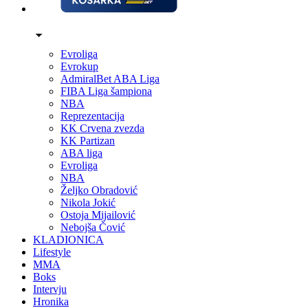
Evroliga
Evrokup
AdmiralBet ABA Liga
FIBA Liga šampiona
NBA
Reprezentacija
KK Crvena zvezda
KK Partizan
ABA liga
Evroliga
NBA
Željko Obradović
Nikola Jokić
Ostoja Mijailović
Nebojša Čović
KLADIONICA
Lifestyle
MMA
Boks
Intervju
Hronika