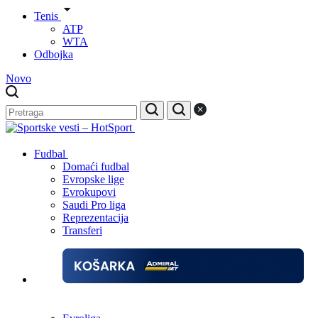
Tenis
ATP
WTA
Odbojka
Novo
Fudbal
Domaći fudbal
Evropske lige
Evrokupovi
Saudi Pro liga
Reprezentacija
Transferi