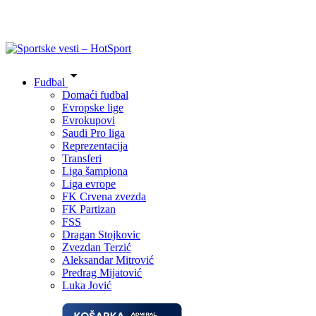
Fudbal
Domaći fudbal
Evropske lige
Evrokupovi
Saudi Pro liga
Reprezentacija
Transferi
Liga šampiona
Liga evrope
FK Crvena zvezda
FK Partizan
FSS
Dragan Stojkovic
Zvezdan Terzić
Aleksandar Mitrović
Predrag Mijatović
Luka Jović