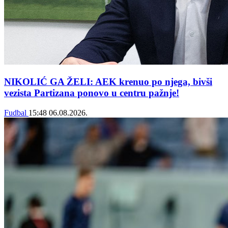
NIKOLIĆ GA ŽELI: AEK krenuo po njega, bivši
vezista Partizana ponovo u centru pažnje!
Fudbal
15:48
06.08.2026.