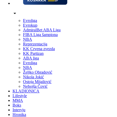
Evroliga
Evrokup
AdmiralBet ABA Liga
FIBA Liga šampiona
NBA
Reprezentacija
KK Crvena zvezda
KK Partizan
ABA liga
Evroliga
NBA
Željko Obradović
Nikola Jokić
Ostoja Mijailović
Nebojša Čović
KLADIONICA
Lifestyle
MMA
Boks
Intervju
Hronika