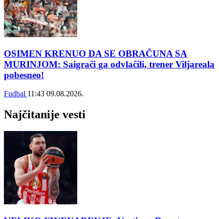
OSIMEN KRENUO DA SE OBRAČUNA SA
MURINJOM: Saigrači ga odvlačili, trener Viljareala
pobesneo!
Fudbal
11:43
09.08.2026.
Najčitanije vesti