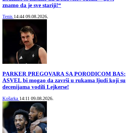
znamo da je sve stariji!“
Tenis
14:44
09.08.2026.
PARKER PREGOVARA SA PORODICOM BAS:
ASVEL bi mogao da završi u rukama ljudi koji su
decenijama vodili Lejkerse!
Košarka
14:11
09.08.2026.