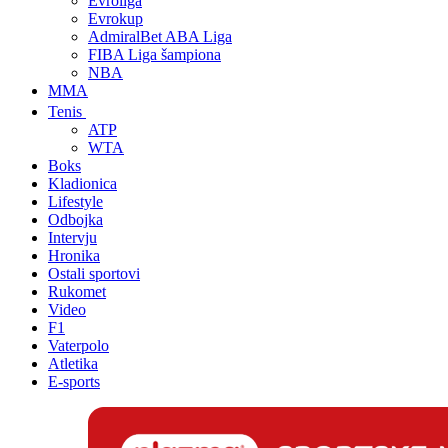
Evroliga
Evrokup
AdmiralBet ABA Liga
FIBA Liga šampiona
NBA
MMA
Tenis
ATP
WTA
Boks
Kladionica
Lifestyle
Odbojka
Intervju
Hronika
Ostali sportovi
Rukomet
Video
F1
Vaterpolo
Atletika
E-sports