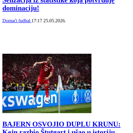
dominaciju!
Domaći fudbal
17:17
25.05.2026.
BAJERN OSVOJIO DUPLU KRUNU:
Kejn razbio Štutgart i ušao u istoriju