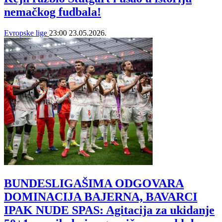
nemačkog fudbala!
Evropske lige
23:00
23.05.2026.
BUNDESLIGAŠIMA ODGOVARA
DOMINACIJA BAJERNA, BAVARCI
IPAK NUDE SPAS: Agitacija za ukidanje