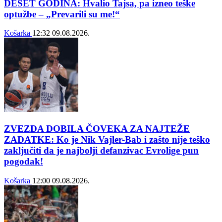
DESET GODINA: Hvalio Tajsa, pa izneo teške
optužbe – „Prevarili su me!“
Košarka
12:32
09.08.2026.
ZVEZDA DOBILA ČOVEKA ZA NAJTEŽE
ZADATKE: Ko je Nik Vajler-Bab i zašto nije teško
zaključiti da je najbolji defanzivac Evrolige pun
pogodak!
Košarka
12:00
09.08.2026.