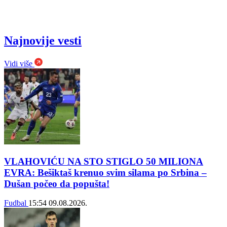
Najnovije vesti
Vidi više
VLAHOVIĆU NA STO STIGLO 50 MILIONA
EVRA: Bešiktaš krenuo svim silama po Srbina –
Dušan počeo da popušta!
Fudbal
15:54
09.08.2026.