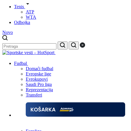
Tenis
ATP
WTA
Odbojka
Novo
Fudbal
Domaći fudbal
Evropske lige
Evrokupovi
Saudi Pro liga
Reprezentacija
Transferi