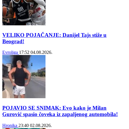
VELIKO POJAČANJE: Danijel Tajs stiže u
Beograd!
Evroliga
17:52
04.08.2026.
POJAVIO SE SNIMAK: Evo kako je Milan
Gurović spasio čoveka iz zapaljenog automobila!
Hronika
23:40
02.08.2026.