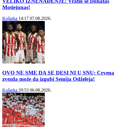
VELIKO IZNENAĐENJE: Vratio se Donatas
Motiejunas!
Košarka
14:17
07.08.2026.
OVO NE SME DA SE DESI NI U SNU: Crvena
zvezda može da izgubi Semija Odželeja!
Košarka
20:53
06.08.2026.