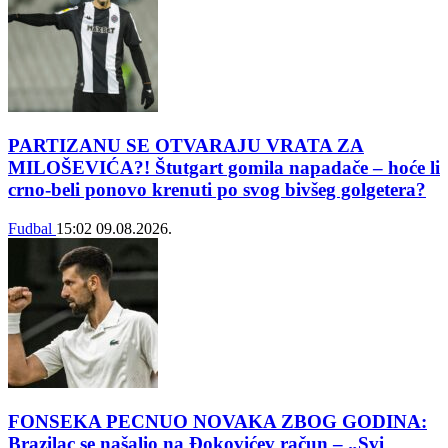
PARTIZANU SE OTVARAJU VRATA ZA
MILOŠEVIĆA?! Štutgart gomila napadače – hoće li
crno-beli ponovo krenuti po svog bivšeg golgetera?
Fudbal
15:02
09.08.2026.
FONSEKA PECNUO NOVAKA ZBOG GODINA:
Brazilac se našalio na Đokovićev račun – „Svi