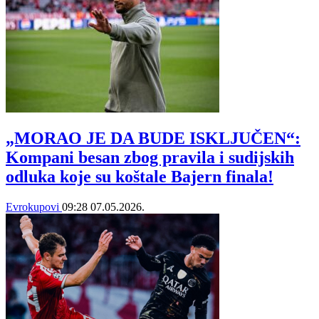
„MORAO JE DA BUDE ISKLJUČEN“:
Kompani besan zbog pravila i sudijskih
odluka koje su koštale Bajern finala!
Evrokupovi
09:28
07.05.2026.