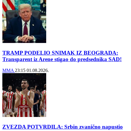
TRAMP PODELIO SNIMAK IZ BEOGRADA:
Transparent iz Arene stigao do predsednika SAD!
MMA
23:15
01.08.2026.
ZVEZDA POTVRDILA: Srbin zvanično napustio