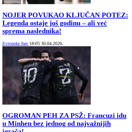
NOJER POVUKAO KLJUČAN POTEZ:
Legenda ostaje još godinu – ali već
sprema naslednika!
Evropske lige
18:05
30.04.2026.
OGROMAN PEH ZA PSŽ: Francuzi idu
u Minhen bez jednog od najvažnijih
igrača!