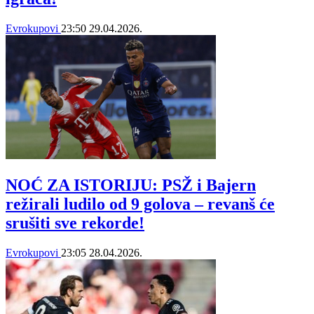
Evrokupovi
23:50
29.04.2026.
NOĆ ZA ISTORIJU: PSŽ i Bajern
režirali ludilo od 9 golova – revanš će
srušiti sve rekorde!
Evrokupovi
23:05
28.04.2026.