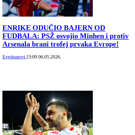
ENRIKE ODUČIO BAJERN OD
FUDBALA: PSŽ osvojio Minhen i protiv
Arsenala brani trofej prvaka Evrope!
Evrokupovi
23:09
06.05.2026.