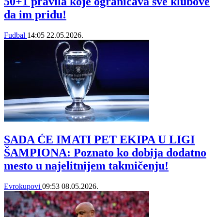
50+1 pravila koje ograničava sve klubove
da im priđu!
Fudbal
14:05
22.05.2026.
SADA ĆE IMATI PET EKIPA U LIGI
ŠAMPIONA: Poznato ko dobija dodatno
mesto u najelitnijem takmičenju!
Evrokupovi
09:53
08.05.2026.