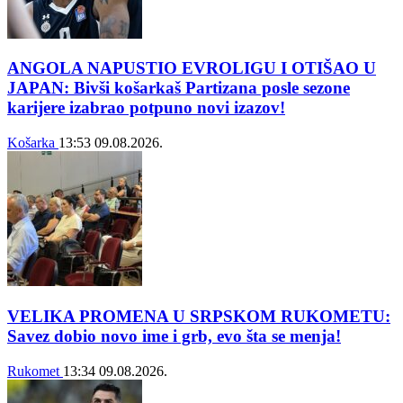
ANGOLA NAPUSTIO EVROLIGU I OTIŠAO U
JAPAN: Bivši košarkaš Partizana posle sezone
karijere izabrao potpuno novi izazov!
Košarka
13:53
09.08.2026.
VELIKA PROMENA U SRPSKOM RUKOMETU:
Savez dobio novo ime i grb, evo šta se menja!
Rukomet
13:34
09.08.2026.