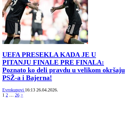
UEFA PRESEKLA KADA JE U
PITANJU FINALE PRE FINALA:
Poznato ko deli pravdu u velikom okršaju
PSŽ-a i Bajerna!
Evrokupovi
16:13
26.04.2026.
1
2
…
26
>