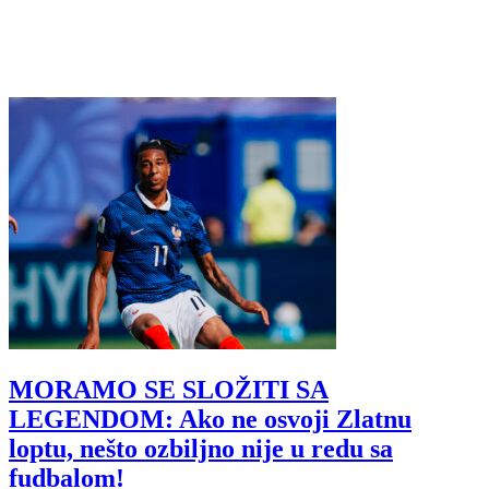
MORAMO SE SLOŽITI SA
LEGENDOM: Ako ne osvoji Zlatnu
loptu, nešto ozbiljno nije u redu sa
fudbalom!