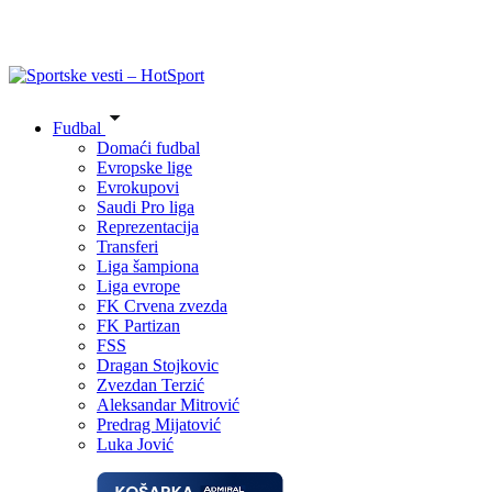
Fudbal
Domaći fudbal
Evropske lige
Evrokupovi
Saudi Pro liga
Reprezentacija
Transferi
Liga šampiona
Liga evrope
FK Crvena zvezda
FK Partizan
FSS
Dragan Stojkovic
Zvezdan Terzić
Aleksandar Mitrović
Predrag Mijatović
Luka Jović