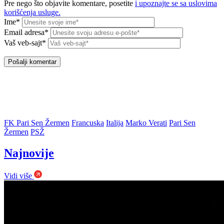
Pre nego što objavite komentare, posetite
i upoznajte se sa uslovima
korišćenja usluge.
Ime*
Email adresa*
Vaš veb-sajt*
FK Pari Sen Žermen
Francuska
Italija
Marko Verati
Pari Sen
Žermen
PSŽ
Najnovije
Vidi više