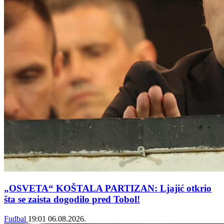
„OSVETA“ KOŠTALA PARTIZAN: Ljajić otkrio
šta se zaista dogodilo pred Tobol!
Fudbal
19:01
06.08.2026.