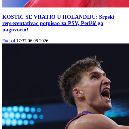
KOSTIĆ SE VRATIO U HOLANDIJU: Srpski
reprezentativac potpisao za PSV, Perišić ga
nagovorio!
Fudbal
17:37
06.08.2026.