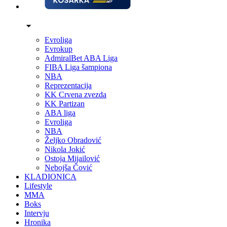
Evroliga
Evrokup
AdmiralBet ABA Liga
FIBA Liga šampiona
NBA
Reprezentacija
KK Crvena zvezda
KK Partizan
ABA liga
Evroliga
NBA
Željko Obradović
Nikola Jokić
Ostoja Mijailović
Nebojša Čović
KLADIONICA
Lifestyle
MMA
Boks
Intervju
Hronika