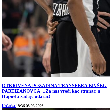
OTKRIVENA POZADINA TRANSFERA BIVŠEG
PARTIZANOVCA: „Za nas vredi kao stranac, a
Hapoelu zadaje udarac!“
Košarka
18:36
06.08.2026.