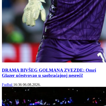
DRAMA BIVŠEG GOLMANA ZVEZDE: Omri
Glazer učestvovao u saobraćajnoj nesreći!
Fudbal
16:36
06.08.2026.