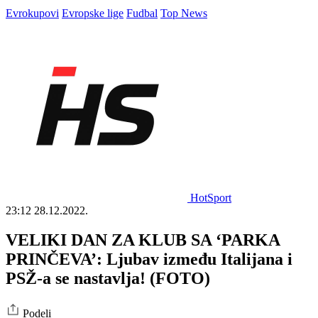
Evrokupovi
Evropske lige
Fudbal
Top News
HotSport
23:12
28.12.2022.
VELIKI DAN ZA KLUB SA ‘PARKA
PRINČEVA’: Ljubav između Italijana i
PSŽ-a se nastavlja! (FOTO)
Podeli