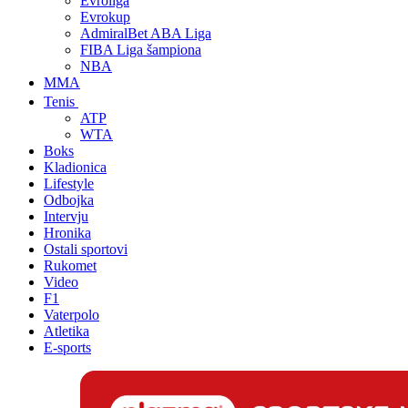
Evroliga
Evrokup
AdmiralBet ABA Liga
FIBA Liga šampiona
NBA
MMA
Tenis
ATP
WTA
Boks
Kladionica
Lifestyle
Odbojka
Intervju
Hronika
Ostali sportovi
Rukomet
Video
F1
Vaterpolo
Atletika
E-sports