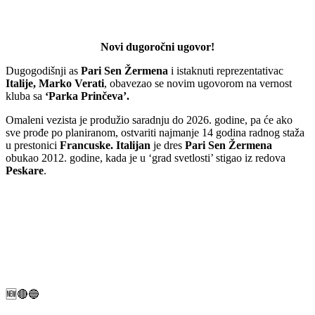
Novi dugoročni ugovor!
Dugogodišnji as
Pari Sen Žermena
i istaknuti reprezentativac
Italije, Marko Verati
, obavezao se novim ugovorom na vernost
kluba sa
‘Parka Prinčeva’.
Omaleni vezista je produžio saradnju do 2026. godine, pa će ako
sve prođe po planiranom, ostvariti najmanje 14 godina radnog staža
u prestonici
Francuske. Italijan
je dres
Pari Sen Žermena
obukao 2012. godine, kada je u ‘grad svetlosti’ stigao iz redova
Peskare
.
🆕🔴🔵