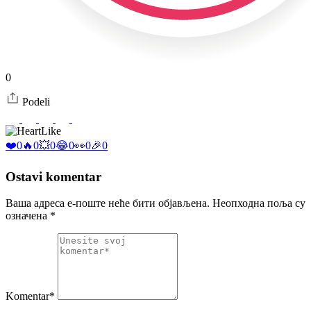
0
Podeli
Like
❤️
0
🔥
0
💥
0
😂
0
👀
0
🎉
0
Ostavi komentar
Ваша адреса е-поште неће бити објављена.
Неопходна поља су
означена
*
Komentar*