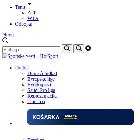
Tenis
ATP
WTA
Odbojka
Novo
Fudbal
Domaći fudbal
Evropske lige
Evrokupovi
Saudi Pro liga
Reprezentacija
Transferi