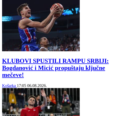
KLUBOVI SPUSTILI RAMPU SRBIJI:
Bogdanović i Micić propuštaju ključne
mečeve!
Košarka
17:05
06.08.2026.