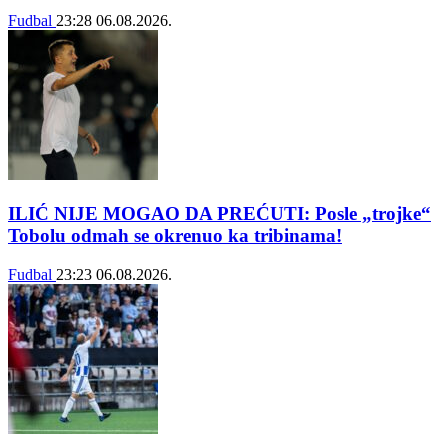
Fudbal
23:28
06.08.2026.
ILIĆ NIJE MOGAO DA PREĆUTI: Posle „trojke“
Tobolu odmah se okrenuo ka tribinama!
Fudbal
23:23
06.08.2026.