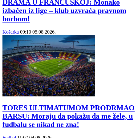
DRAMA U FRANCUSKOJ: Monako
izbačen iz lige – klub uzvraća pravnom
borbom!
Košarka
09:10
05.08.2026.
TORES ULTIMATUMOM PRODRMAO
BARSU: Moraju da pokažu da me žele, u
fudbalu se nikad ne zna!
Fudbal
11:07
04.08.2026.