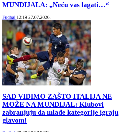
MUNDIJALA: „Neću vas lagati…“
Fudbal
12:19
27.07.2026.
SAD VIDIMO ZAŠTO ITALIJA NE
MOŽE NA MUNDIJAL: Klubovi
zabranjuju da mlađe kategorije igraju
glavom!