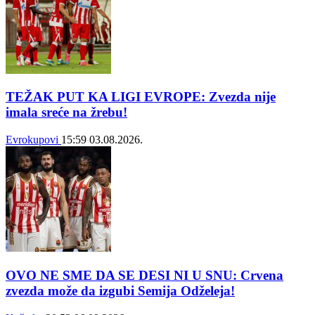
TEŽAK PUT KA LIGI EVROPE: Zvezda nije
imala sreće na žrebu!
Evrokupovi
15:59
03.08.2026.
OVO NE SME DA SE DESI NI U SNU: Crvena
zvezda može da izgubi Semija Odželeja!