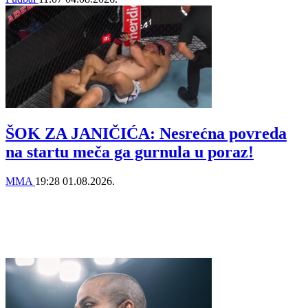
ŠOK ZA JANIČIĆA: Nesrećna povreda
na startu meča ga gurnula u poraz!
MMA
19:28
01.08.2026.