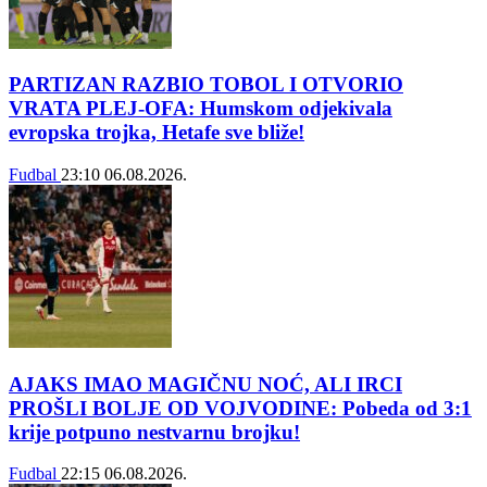
PARTIZAN RAZBIO TOBOL I OTVORIO
VRATA PLEJ-OFA: Humskom odjekivala
evropska trojka, Hetafe sve bliže!
Fudbal
23:10
06.08.2026.
AJAKS IMAO MAGIČNU NOĆ, ALI IRCI
PROŠLI BOLJE OD VOJVODINE: Pobeda od 3:1
krije potpuno nestvarnu brojku!
Fudbal
22:15
06.08.2026.