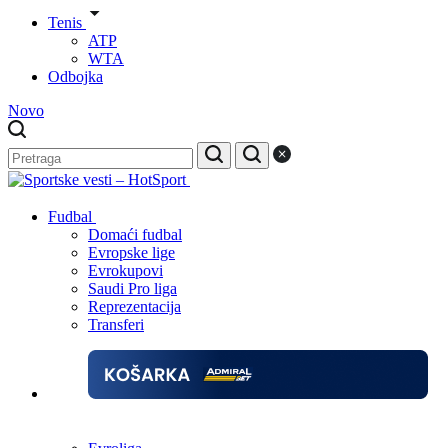
Tenis
ATP
WTA
Odbojka
Novo
Fudbal
Domaći fudbal
Evropske lige
Evrokupovi
Saudi Pro liga
Reprezentacija
Transferi