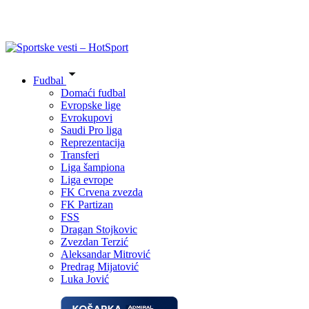
Fudbal
Domaći fudbal
Evropske lige
Evrokupovi
Saudi Pro liga
Reprezentacija
Transferi
Liga šampiona
Liga evrope
FK Crvena zvezda
FK Partizan
FSS
Dragan Stojkovic
Zvezdan Terzić
Aleksandar Mitrović
Predrag Mijatović
Luka Jović