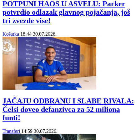
POTPUNI HAOS U ASVELU: Parker
potvrdio odlazak glavnog pojačanja, još
tri zvezde vise!
Košarka
18:44
30.07.2026.
JAČAJU ODBRANU I SLABE RIVALA:
Čelsi doveo defanzivca za 52 miliona
funti!
Transferi
14:59
30.07.2026.