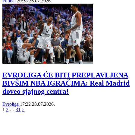
Fudbal
20:38
26.07.2026.
EVROLIGA ĆE BITI PREPLAVLJENA
BIVŠIM NBA IGRAČIMA: Real Madrid
doveo sjajnog centra!
Evroliga
17:22
23.07.2026.
1
2
…
31
>