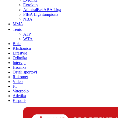
Evroliga
Evrokup
AdmiralBet ABA Liga
FIBA Liga šampiona
NBA
MMA
Tenis
ATP
WTA
Boks
Kladionica
Lifestyle
Odbojka
Intervju
Hronika
Ostali sportovi
Rukomet
Video
F1
Vaterpolo
Atletika
E-sports