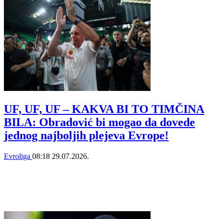
UF, UF, UF – KAKVA BI TO TIMČINA
BILA: Obradović bi mogao da dovede
jednog najboljih plejeva Evrope!
Evroliga
08:18
29.07.2026.