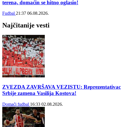
terena, domaćin se hitno oglasio!
Fudbal
21:37
06.08.2026.
Najčitanije vesti
ZVEZDA ZAVRŠAVA VEZISTU: Reprezentativac
Srbije zamena Vasilija Kostova!
Domaći fudbal
16:33
02.08.2026.