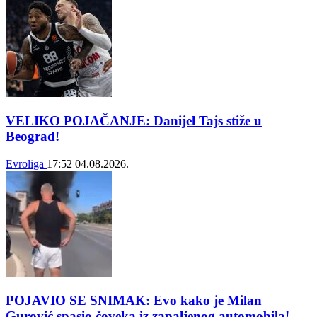
VELIKO POJAČANJE: Danijel Tajs stiže u
Beograd!
Evroliga
17:52
04.08.2026.
POJAVIO SE SNIMAK: Evo kako je Milan
Gurović spasio čoveka iz zapaljenog automobila!