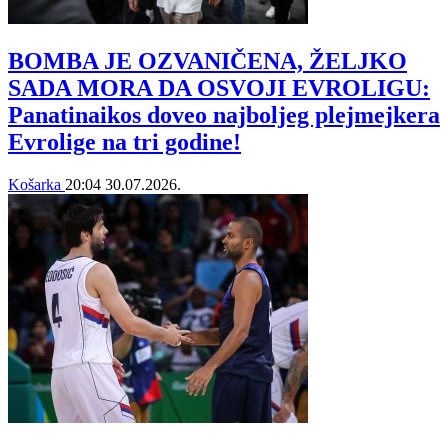
BOMBA JE OZVANIČENA, ŽELJKO
SADA MORA DA OSVOJI EVROLIGU:
Panatinaikos doveo najboljeg plejmejkera
Evrolige na tri godine!
Košarka
20:04
30.07.2026.