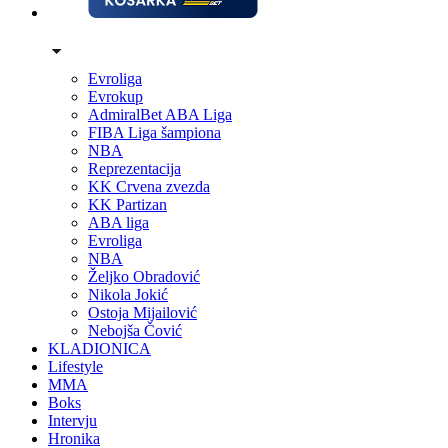
Evroliga
Evrokup
AdmiralBet ABA Liga
FIBA Liga šampiona
NBA
Reprezentacija
KK Crvena zvezda
KK Partizan
ABA liga
Evroliga
NBA
Željko Obradović
Nikola Jokić
Ostoja Mijailović
Nebojša Čović
KLADIONICA
Lifestyle
MMA
Boks
Intervju
Hronika