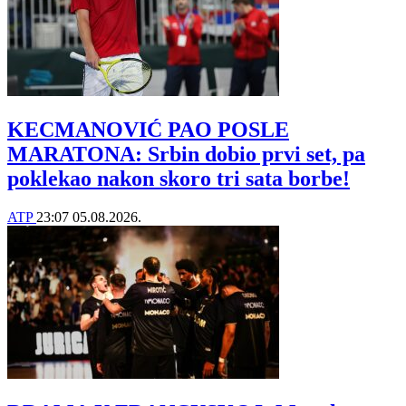
KECMANOVIĆ PAO POSLE
MARATONA: Srbin dobio prvi set, pa
poklekao nakon skoro tri sata borbe!
ATP
23:07
05.08.2026.