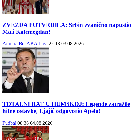
ZVEZDA POTVRDILA: Srbin zvanično napustio
Mali Kalemegdan!
AdmiralBet ABA Liga
22:13
03.08.2026.
TOTALNI RAT U HUMSKOJ: Legende zatražile
hitne ostavke, Ljajić odgovorio Apelu!
Fudbal
08:36
04.08.2026.