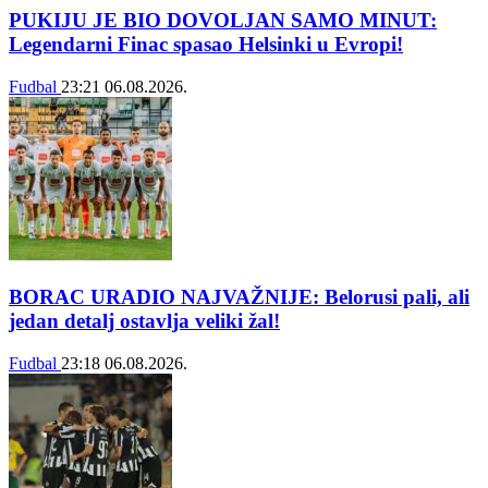
PUKIJU JE BIO DOVOLJAN SAMO MINUT:
Legendarni Finac spasao Helsinki u Evropi!
Fudbal
23:21
06.08.2026.
BORAC URADIO NAJVAŽNIJE: Belorusi pali, ali
jedan detalj ostavlja veliki žal!
Fudbal
23:18
06.08.2026.