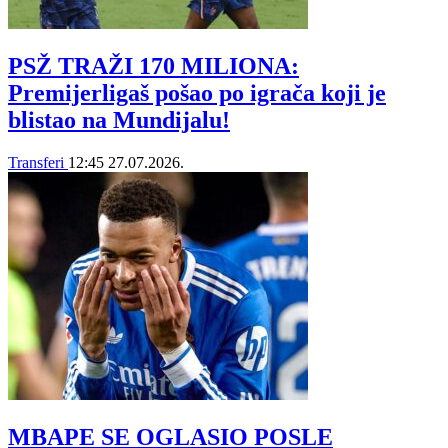
PSŽ TRAŽI 170 MILIONA:
Premijerligaš pošao po igrača koji je
blistao na Mundijalu!
Transferi
12:45
27.07.2026.
MBAPE SE OGLASIO POSLE