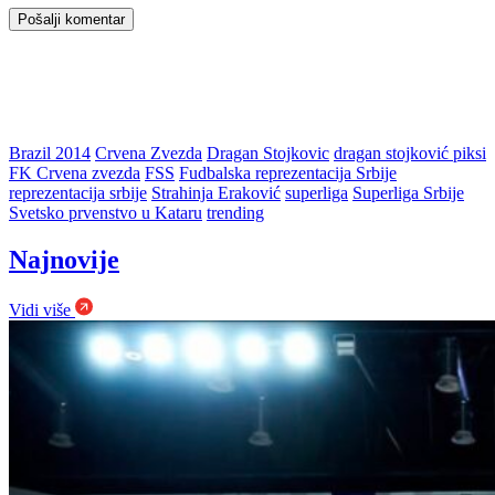
Brazil 2014
Crvena Zvezda
Dragan Stojkovic
dragan stojković piksi
FK Crvena zvezda
FSS
Fudbalska reprezentacija Srbije
reprezentacija srbije
Strahinja Eraković
superliga
Superliga Srbije
Svetsko prvenstvo u Kataru
trending
Najnovije
Vidi više