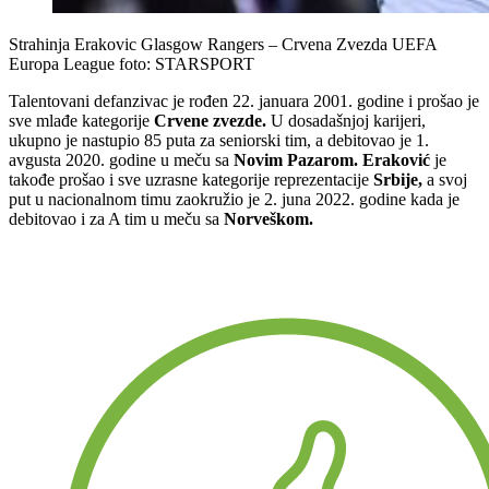
Strahinja Erakovic Glasgow Rangers – Crvena Zvezda UEFA
Europa League foto: STARSPORT
Talentovani defanzivac je rođen 22. januara 2001. godine i prošao je
sve mlađe kategorije
Crvene zvezde.
U dosadašnjoj karijeri,
ukupno je nastupio 85 puta za seniorski tim, a debitovao je 1.
avgusta 2020. godine u meču sa
Novim Pazarom. Eraković
je
takođe prošao i sve uzrasne kategorije reprezentacije
Srbije,
a svoj
put u nacionalnom timu zaokružio je 2. juna 2022. godine kada je
debitovao i za A tim u meču sa
Norveškom.