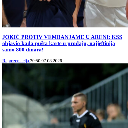
JOKIĆ PROTIV VEMBANJAME U ARENI: KSS
objavio kada pušta karte u prodaju, najjeftinija
samo 800 dinara!
Reprezentacija
20:50
07.08.2026.