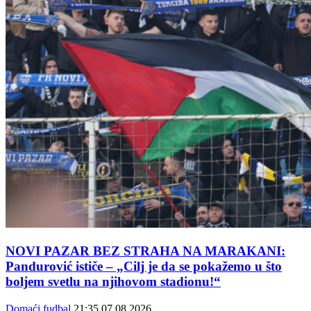
NOVI PAZAR BEZ STRAHA NA MARAKANI:
Pandurović ističe – „Cilj je da se pokažemo u što
boljem svetlu na njihovom stadionu!“
Domaći fudbal
21:35
07.08.2026.