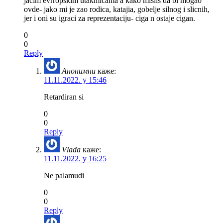
jacim evrropskim utakmicama a kako mislis da bi mogao
ovde- jako mi je zao rodica, katajia, gobelje silnog i slicnih,
jer i oni su igraci za reprezentaciju- ciga n ostaje cigan.
0
0
Reply
Анонимни
каже:
11.11.2022. у 15:46
Retardiran si
0
0
Reply
Vlada
каже:
11.11.2022. у 16:25
Ne palamudi
0
0
Reply