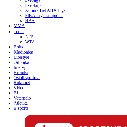
Evroliga
Evrokup
AdmiralBet ABA Liga
FIBA Liga šampiona
NBA
MMA
Tenis
ATP
WTA
Boks
Kladionica
Lifestyle
Odbojka
Intervju
Hronika
Ostali sportovi
Rukomet
Video
F1
Vaterpolo
Atletika
E-sports