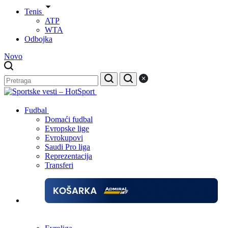
Tenis
ATP
WTA
Odbojka
Novo
Fudbal
Domaći fudbal
Evropske lige
Evrokupovi
Saudi Pro liga
Reprezentacija
Transferi