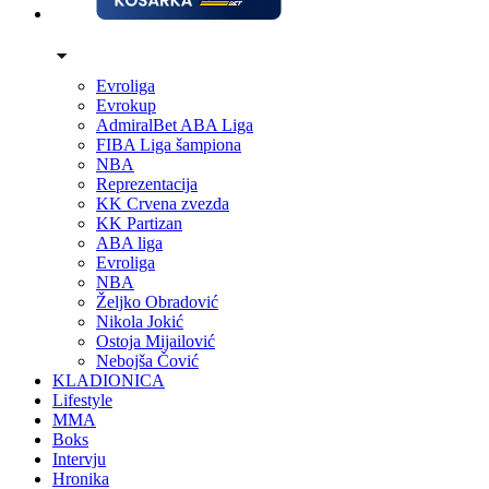
Evroliga
Evrokup
AdmiralBet ABA Liga
FIBA Liga šampiona
NBA
Reprezentacija
KK Crvena zvezda
KK Partizan
ABA liga
Evroliga
NBA
Željko Obradović
Nikola Jokić
Ostoja Mijailović
Nebojša Čović
KLADIONICA
Lifestyle
MMA
Boks
Intervju
Hronika