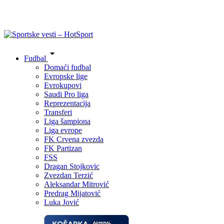
Fudbal
Domaći fudbal
Evropske lige
Evrokupovi
Saudi Pro liga
Reprezentacija
Transferi
Liga šampiona
Liga evrope
FK Crvena zvezda
FK Partizan
FSS
Dragan Stojkovic
Zvezdan Terzić
Aleksandar Mitrović
Predrag Mijatović
Luka Jović