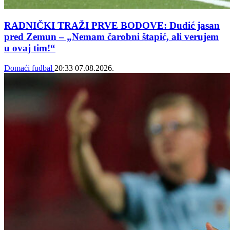
RADNIČKI TRAŽI PRVE BODOVE: Dudić jasan
pred Zemun – „Nemam čarobni štapić, ali verujem
u ovaj tim!“
Domaći fudbal
20:33
07.08.2026.