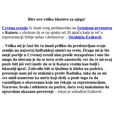
Biće ovo veliko iskustvo za njega!
Crvena zvezda
će imati svog predstavnika na
Svetskom prvenstvu
u
Kataru,
s obzirom da se na spisku od 26 igrača kada je reč o
reprezentaciji Srbije našao i defanzivac –
Strahinja Eraković
.
–
Velika mi je čast što ću imati priliku da predstavljam svoju
zemlju na najvećoj fudbalskoj smotri na svetu. Drago mi je što
moje partije u Crvenoj zvezdi nisu prošle nezapaženo i ono što
mogu da obećam je da se neću ovde zaustaviti, već da će mi ovaj
poziv biti još veći motiv da se iz Katara vratim kao bolji i
iskusniji igrač. Zahvalio bih se ljudima iz kluba na podršci,
preostaje nam još ta utakmica protiv Radnika, tako da su mi
sve misli usmerene ka meču koji sledi, a posle toga ću da
razmišljam o obavezama koje me čekaju sa reprezentacijom.
Naravno, hvala i selektoru na pozivu, daću svoj maksimum da
opravdam ukazano poverenje
– rekao je uzbuđeni Eraković.