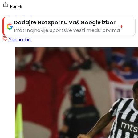
Podeli
Dodajte HotSport u vaš Google izbor
+
Prati najnovije sportske vesti među prvima
7
komentari