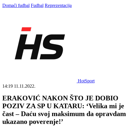
Domaći fudbal
Fudbal
Reprezentacija
HotSport
14:19
11.11.2022.
ERAKOVIĆ NAKON ŠTO JE DOBIO
POZIV ZA SP U KATARU: ‘Velika mi je
čast – Daću svoj maksimum da opravdam
ukazano poverenje!’