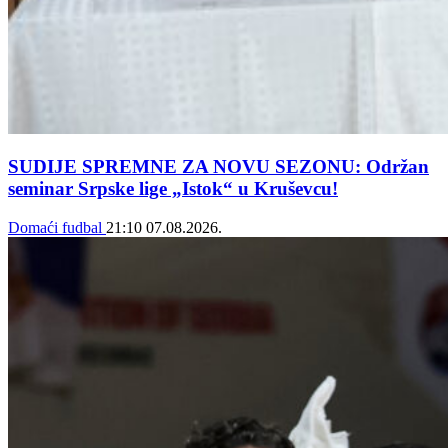
SUDIJE SPREMNE ZA NOVU SEZONU: Održan
seminar Srpske lige „Istok“ u Kruševcu!
Domaći fudbal
21:10
07.08.2026.