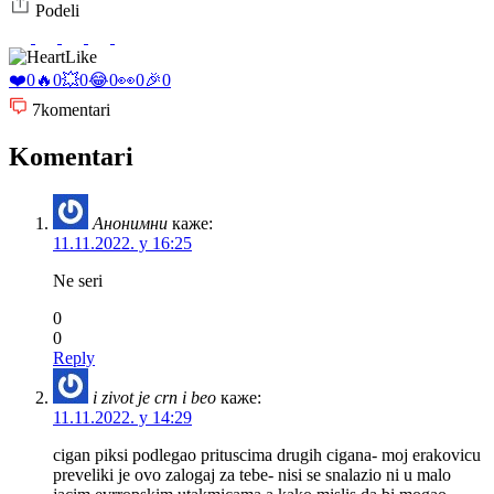
Podeli
Like
❤️
0
🔥
0
💥
0
😂
0
👀
0
🎉
0
7
komentari
Komentari
Анонимни
каже:
11.11.2022. у 16:25
Ne seri
0
0
Reply
i zivot je crn i beo
каже:
11.11.2022. у 14:29
cigan piksi podlegao prituscima drugih cigana- moj erakovicu
preveliki je ovo zalogaj za tebe- nisi se snalazio ni u malo