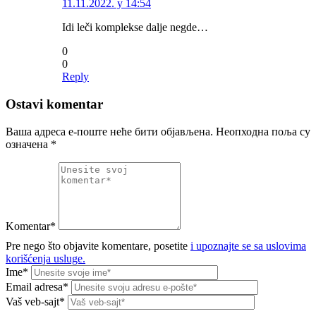
11.11.2022. у 14:54
Idi leči komplekse dalje negde…
0
0
Reply
Ostavi komentar
Ваша адреса е-поште неће бити објављена.
Неопходна поља су
означена
*
Komentar*
Pre nego što objavite komentare, posetite
i upoznajte se sa uslovima
korišćenja usluge.
Ime*
Email adresa*
Vaš veb-sajt*