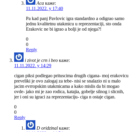
Aca
каже:
11.11.2022. у 17:40
Pa kad panj Pavlovic igra standardno a odigrao samo
jednu kvalitetnu utakmicu u reprezentaciji, sto onda
Erakovic ne bi igrao a bolji je od njega?!
0
0
Reply
i zivot je crn i beo
каже:
11.11.2022. у 14:29
cigan piksi podlegao prituscima drugih cigana- moj erakovicu
preveliki je ovo zalogaj za tebe- nisi se snalazio ni u malo
jacim evrropskim utakmicama a kako mislis da bi mogao
ovde- jako mi je zao rodica, katajia, gobelje silnog i slicnih,
jer i oni su igraci za reprezentaciju- ciga n ostaje cigan.
0
0
Reply
D oridzinal
каже: