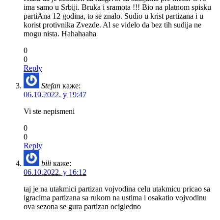
ima samo u Srbiji. Bruka i sramota !!! Bio na platnom spisku
partiAna 12 godina, to se znalo. Sudio u krist partizana i u
korist protivnika Zvezde. Al se videlo da bez tih sudija ne
mogu nista. Hahahaaha
0
0
Reply
Stefan
каже:
06.10.2022. у 19:47
Vi ste nepismeni
0
0
Reply
bili
каже:
06.10.2022. у 16:12
taj je na utakmici partizan vojvodina celu utakmicu pricao sa
igracima partizana sa rukom na ustima i osakatio vojvodinu
ova sezona se gura partizan ocigledno