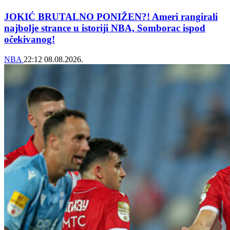
JOKIĆ BRUTALNO PONIŽEN?! Ameri rangirali
najbolje strance u istoriji NBA, Somborac ispod
očekivanog!
NBA
22:12
08.08.2026.