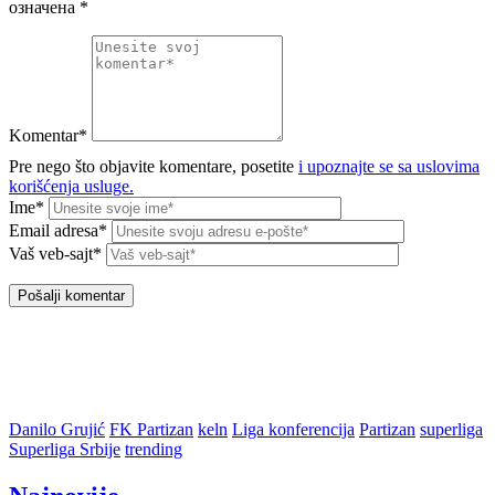
означена
*
Komentar*
Pre nego što objavite komentare, posetite
i upoznajte se sa uslovima
korišćenja usluge.
Ime*
Email adresa*
Vaš veb-sajt*
Danilo Grujić
FK Partizan
keln
Liga konferencija
Partizan
superliga
Superliga Srbije
trending