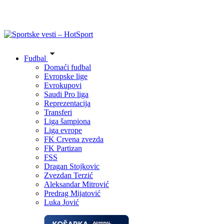
Fudbal
Domaći fudbal
Evropske lige
Evrokupovi
Saudi Pro liga
Reprezentacija
Transferi
Liga šampiona
Liga evrope
FK Crvena zvezda
FK Partizan
FSS
Dragan Stojkovic
Zvezdan Terzić
Aleksandar Mitrović
Predrag Mijatović
Luka Jović