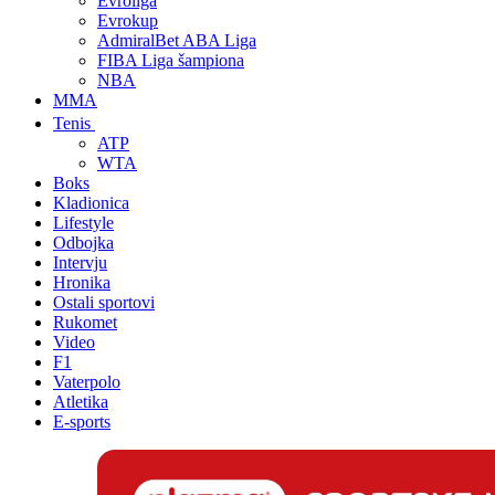
Evroliga
Evrokup
AdmiralBet ABA Liga
FIBA Liga šampiona
NBA
MMA
Tenis
ATP
WTA
Boks
Kladionica
Lifestyle
Odbojka
Intervju
Hronika
Ostali sportovi
Rukomet
Video
F1
Vaterpolo
Atletika
E-sports