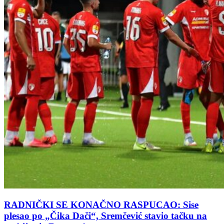
RADNIČKI SE KONAČNO RASPUCAO: Sise
plesao po „Čika Dači“, Sremčević stavio tačku na