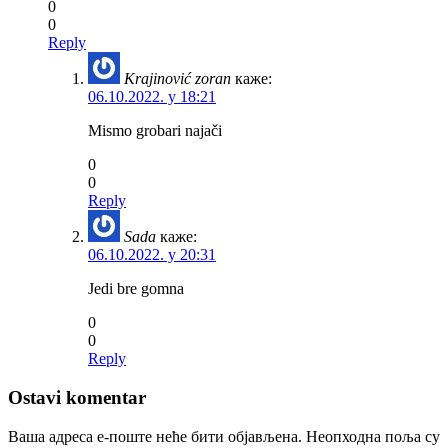
0
0
Reply
Krajinović zoran
каже:
06.10.2022. у 18:21
Mismo grobari najači
0
0
Reply
Sada
каже:
06.10.2022. у 20:31
Jedi bre gomna
0
0
Reply
Ostavi komentar
Ваша адреса е-поште неће бити објављена.
Неопходна поља су