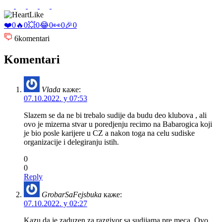
Like
❤️
0
🔥
0
💥
0
😂
0
👀
0
🎉
0
6
komentari
Komentari
Vlada
каже:
07.10.2022. у 07:53
Slazem se da ne bi trebalo sudije da budu deo klubova , ali
ovo je mizerna stvar u poredjenju recimo na Babarogica koji
je bio posle karijere u CZ a nakon toga na celu sudiske
organizacije i delegiranju istih.
0
0
Reply
GrobarSaFejsbuka
каже:
07.10.2022. у 02:27
Kazu da je zaduzen za razgivor sa sudijama pre meca. Ovo