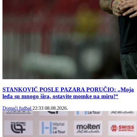
STANKOVIĆ POSLE PAZARA PORUČIO: „Moja
leđa su mnogo šira, ostavite momke na miru!“
Domaći fudbal
22:33
08.08.2026.