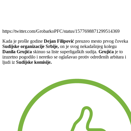
https://twitter.com/GrobarkoPFC/status/1577698871299514369
Kada je prošle godine
Dejan Filipović
preuzeo mesto prvog čoveka
Sudijske organizacije Srbije,
on je svog nekadašnjeg kolegu
Danila Grujića
skinuo sa liste superligaških sudija.
Grujića
je to
izuzetno pogodilo i neretko se oglašavao protiv određenih arbitara i
ljudi iz
Sudijske komisije.