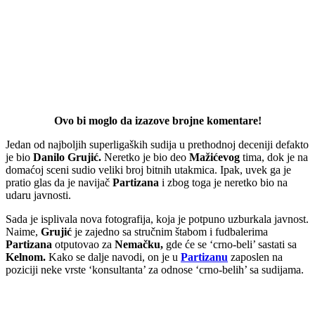
Ovo bi moglo da izazove brojne komentare!
Jedan od najboljih superligaških sudija u prethodnoj deceniji defakto
je bio
Danilo Grujić.
Neretko je bio deo
Mažićevog
tima, dok je na
domaćoj sceni sudio veliki broj bitnih utakmica. Ipak, uvek ga je
pratio glas da je navijač
Partizana
i zbog toga je neretko bio na
udaru javnosti.
Sada je isplivala nova fotografija, koja je potpuno uzburkala javnost.
Naime,
Grujić
je zajedno sa stručnim štabom i fudbalerima
Partizana
otputovao za
Nemačku,
gde će se ‘crno-beli’ sastati sa
Kelnom.
Kako se dalje navodi, on je u
Partizanu
zaposlen na
poziciji neke vrste ‘konsultanta’ za odnose ‘crno-belih’ sa sudijama.