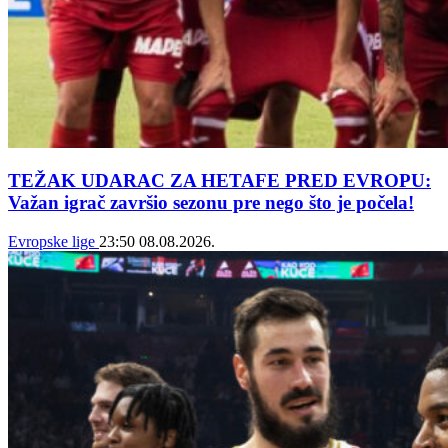
TEŽAK UDARAC ZA HETAFE PRED EVROPU:
Važan igrač završio sezonu pre nego što je počela!
Evropske lige
23:50
08.08.2026.