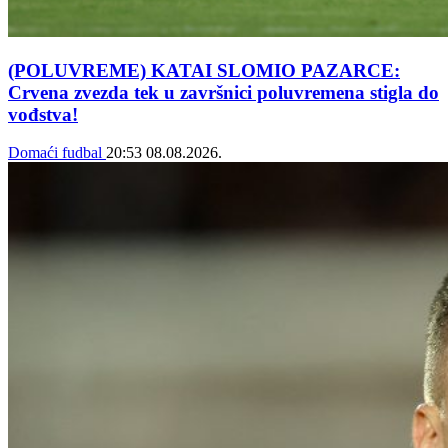
(POLUVREME) KATAI SLOMIO PAZARCE:
Crvena zvezda tek u završnici poluvremena stigla do
vođstva!
Domaći fudbal
20:53
08.08.2026.