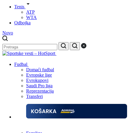
Tenis
ATP
WTA
Odbojka
Novo
Fudbal
Domaći fudbal
Evropske lige
Evrokupovi
Saudi Pro liga
Reprezentacija
Transferi