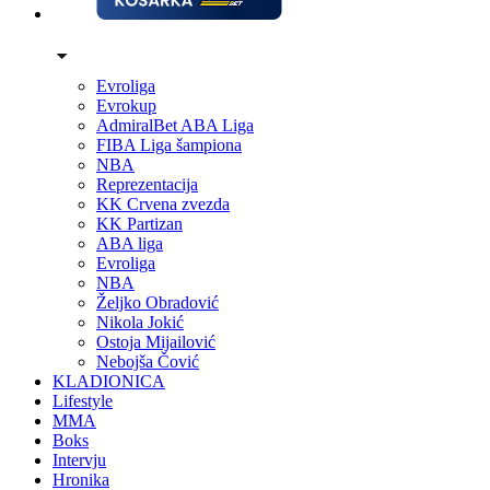
Evroliga
Evrokup
AdmiralBet ABA Liga
FIBA Liga šampiona
NBA
Reprezentacija
KK Crvena zvezda
KK Partizan
ABA liga
Evroliga
NBA
Željko Obradović
Nikola Jokić
Ostoja Mijailović
Nebojša Čović
KLADIONICA
Lifestyle
MMA
Boks
Intervju
Hronika