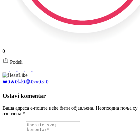
0
Podeli
Like
❤️
0
🔥
0
💥
0
😂
0
👀
0
🎉
0
Ostavi komentar
Ваша адреса е-поште неће бити објављена.
Неопходна поља су
означена
*