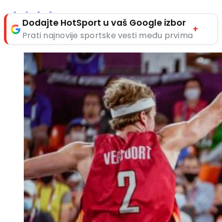
Dodajte HotSport u vaš Google izbor
+
Prati najnovije sportske vesti među prvima