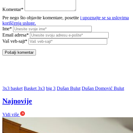
Komentar*
Pre nego što objavite komentare, posetite
i upoznajte se sa uslovima
korišćenja usluge.
Ime*
Email adresa*
Vaš veb-sajt*
3x3 basket
Basket 3x3
big 3
Dušan Bulut
Dušan Domović Bulut
Najnovije
Vidi više