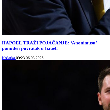
HAPOEL TRAŽI POJAČANJE: ‘Anonimusu’
ponuđen povratak u Izrael!
Košarka
09:23
06.08.2026.