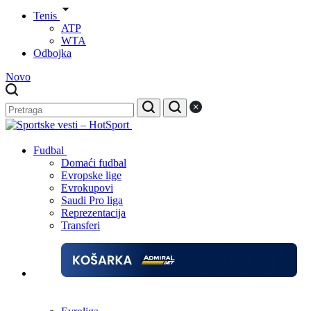
Tenis
ATP
WTA
Odbojka
Novo
Fudbal
Domaći fudbal
Evropske lige
Evrokupovi
Saudi Pro liga
Reprezentacija
Transferi