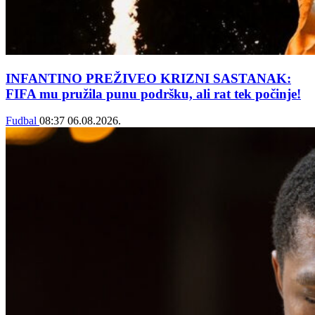
INFANTINO PREŽIVEO KRIZNI SASTANAK:
FIFA mu pružila punu podršku, ali rat tek počinje!
Fudbal
08:37
06.08.2026.