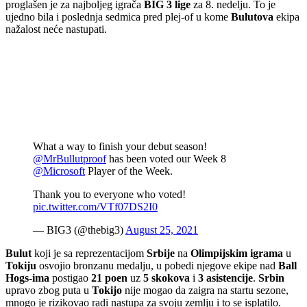
proglašen je za najboljeg igrača
BIG
3 lige
za 8. nedelju. To je
ujedno bila i poslednja sedmica pred plej-of u kome
Bulutova
ekipa
nažalost neće nastupati.
What a way to finish your debut season!
@MrBullutproof
has been voted our Week 8
@Microsoft
Player of the Week.
Thank you to everyone who voted!
pic.twitter.com/VTf07DS2I0
— BIG3 (@thebig3)
August 25, 2021
Bulut
koji je sa reprezentacijom
Srbije
na
Olimpijskim igrama
u
Tokiju
osvojio bronzanu medalju, u pobedi njegove ekipe nad
Ball
Hogs-ima
postigao
21 poen
uz
5 skokova
i
3 asistencije
.
Srbin
upravo zbog puta u
Tokijo
nije mogao da zaigra na startu sezone,
mnogo je rizikovao radi nastupa za svoju zemlju i to se isplatilo.