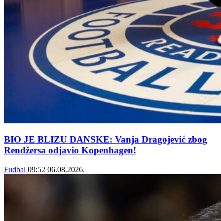
BIO JE BLIZU DANSKE: Vanja Dragojević zbog
Rendžersa odjavio Kopenhagen!
Fudbal
09:52
06.08.2026.