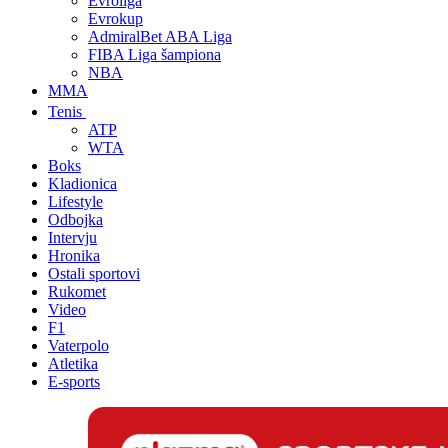
Evroliga
Evrokup
AdmiralBet ABA Liga
FIBA Liga šampiona
NBA
MMA
Tenis
ATP
WTA
Boks
Kladionica
Lifestyle
Odbojka
Intervju
Hronika
Ostali sportovi
Rukomet
Video
F1
Vaterpolo
Atletika
E-sports