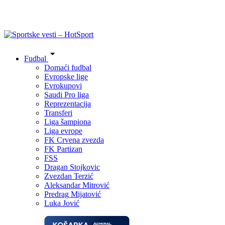
Fudbal
Domaći fudbal
Evropske lige
Evrokupovi
Saudi Pro liga
Reprezentacija
Transferi
Liga šampiona
Liga evrope
FK Crvena zvezda
FK Partizan
FSS
Dragan Stojkovic
Zvezdan Terzić
Aleksandar Mitrović
Predrag Mijatović
Luka Jović