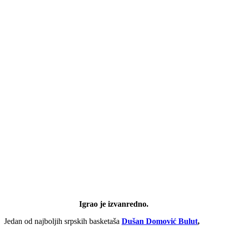
Igrao je izvanredno.
Jedan od najboljih srpskih basketaša
Dušan Domović Bulut
,