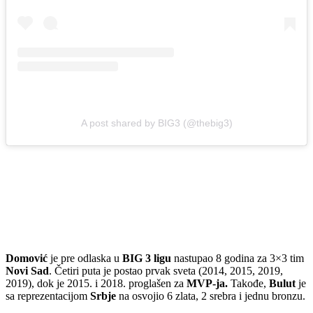
A post shared by BIG3 (@thebig3)
Domović
je pre odlaska u
BIG 3 ligu
nastupao 8 godina za 3×3 tim
Novi Sad
. Četiri puta je postao prvak sveta (2014, 2015, 2019,
2019), dok je 2015. i 2018. proglašen za
MVP-ja.
Takođe,
Bulut
je
sa reprezentacijom
Srbje
na osvojio 6 zlata, 2 srebra i jednu bronzu.