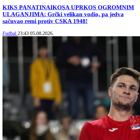
KIKS PANATINAIKOSA UPRKOS OGROMNIM
ULAGANJIMA: Grčki velikan vodio, pa jedva
sačuvao remi protiv CSKA 1948!
Fudbal
23:43
05.08.2026.