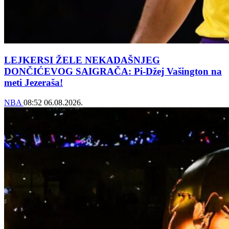
LEJKERSI ŽELE NEKADAŠNJEG
DONČIĆEVOG SAIGRAČA: Pi-Džej Vašington na
meti Jezeraša!
NBA
08:52
06.08.2026.