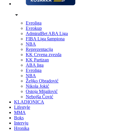
Evroliga
Evrokup
AdmiralBet ABA Liga
FIBA Liga šampiona
NBA
Reprezentacija
KK Crvena zvezda
KK Partizan
ABA liga
Evroliga
NBA
Željko Obradović
Nikola Jokić
Ostoja Mijailović
Nebojša Čović
KLADIONICA
Lifestyle
MMA
Boks
Intervju
Hronika