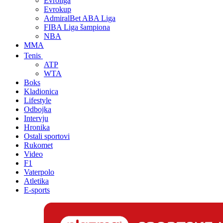
Evroliga
Evrokup
AdmiralBet ABA Liga
FIBA Liga šampiona
NBA
MMA
Tenis
ATP
WTA
Boks
Kladionica
Lifestyle
Odbojka
Intervju
Hronika
Ostali sportovi
Rukomet
Video
F1
Vaterpolo
Atletika
E-sports