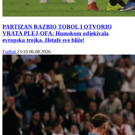
PARTIZAN RAZBIO TOBOL I OTVORIO
VRATA PLEJ-OFA: Humskom odjekivala
evropska trojka, Hetafe sve bliže!
Fudbal
23:10
06.08.2026.