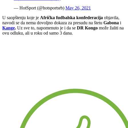
— HotSport (@hotsportsrb)
May 26, 2021
U saopštenju koje je
Afrička fudbalska konfederacija
objavila,
navodi se da nema dovoljno dokaza za presudu na štetu
Gabona
i
Kange
.
Uz sve to, napomenuto je i da se
DR Kongo
može žaliti na
ovu odluku, ali u roku od samo 3 dana.