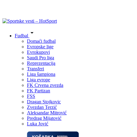
Fudbal
Domaći fudbal
Evropske lige
Evrokupovi
Saudi Pro liga
Reprezentacija
Transferi
Liga šampiona
Liga evrope
FK Crvena zvezda
FK Partizan
FSS
Dragan Stojkovic
Zvezdan Terzić
Aleksandar Mitrović
Predrag Mijatović
Luka Jović