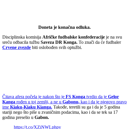
Doneta je konačna odluka.
Disciplinska komisija
Afričke fudbalske konfederacije
je na svu
sreću odbacila tužbu
Saveza DR Konga.
To znači da će fudbaler
Crvene zvezde
biti oslobođen svih optužbi.
Čitava afera počela je nakon što je
FS Konga
tvrdio da je
Gelor
Kanga
rođen u toj zemlji, a ne u
Gabonu,
kao i da je njegovo pravo
ime
Kiaku-Kiaku Kianga.
Takođe, teretili su ga i da je 5 godina
stariji nego što piše u zvaničnim podacima, kao i da se tek sa 17
godina preselio u
Gabon.
https://t.co/XZiNWLphpy