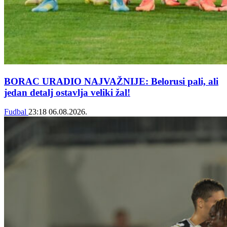
BORAC URADIO NAJVAŽNIJE: Belorusi pali, ali
jedan detalj ostavlja veliki žal!
Fudbal
23:18
06.08.2026.