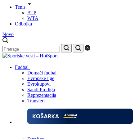
Tenis
ATP
WTA
Odbojka
Novo
Fudbal
Domaći fudbal
Evropske lige
Evrokupovi
Saudi Pro liga
Reprezentacija
Transferi