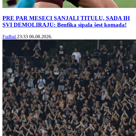
PRE PAR MESECI SANJALI TITULU, SADA IH
SVI DEMOLIRAJU: Benfika sipala šest komada!
Fudbal
23:33
06.08.2026.