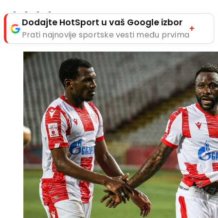
Dodajte HotSport u vaš Google izbor
+
Prati najnovije sportske vesti među prvima