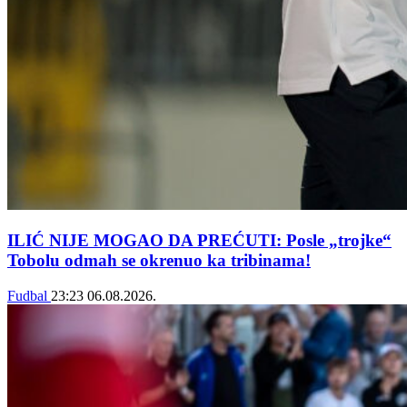
ILIĆ NIJE MOGAO DA PREĆUTI: Posle „trojke“
Tobolu odmah se okrenuo ka tribinama!
Fudbal
23:23
06.08.2026.