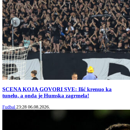
SCENA KOJA GOVORI SVE: Ilić krenuo ka
tunelu, a onda je Humska zagrmela!
Fudbal
23:28
06.08.2026.