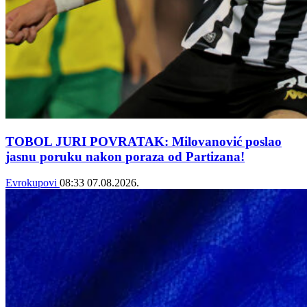
TOBOL JURI POVRATAK: Milovanović poslao
jasnu poruku nakon poraza od Partizana!
Evrokupovi
08:33
07.08.2026.