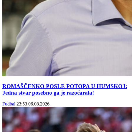
ROMAŠČENKO POSLE POTOPA U HUMSKOJ:
Jedna stvar posebno ga je razočarala!
Fudbal
23:53
06.08.2026.