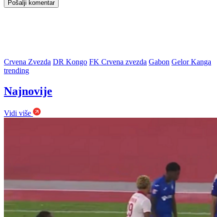
Crvena Zvezda
DR Kongo
FK Crvena zvezda
Gabon
Gelor Kanga
trending
Najnovije
Vidi više