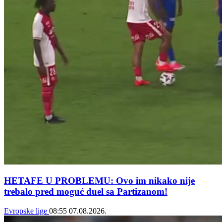
HETAFE U PROBLEMU: Ovo im nikako nije
trebalo pred moguć duel sa Partizanom!
Evropske lige
08:55
07.08.2026.