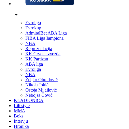
Evroliga
Evrokup
AdmiralBet ABA Liga
FIBA Liga šampiona
NBA
Reprezentacija
KK Crvena zvezda
KK Partizan
ABA liga
Evroliga
NBA
Željko Obradović
Nikola Jokić
Ostoja Mijailović
Nebojša Čović
KLADIONICA
Lifestyle
MMA
Boks
Intervju
Hronika