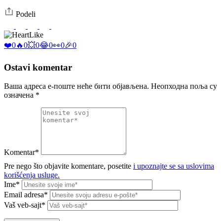
Podeli
Like
❤️
0
🔥
0
💥
0
😂
0
👀
0
🎉
0
Ostavi komentar
Ваша адреса е-поште неће бити објављена.
Неопходна поља су
означена
*
Komentar*
Pre nego što objavite komentare, posetite
i upoznajte se sa uslovima
korišćenja usluge.
Ime*
Email adresa*
Vaš veb-sajt*