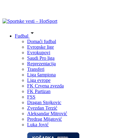
Fudbal
Domaći fudbal
Evropske lige
Evrokupovi
Saudi Pro liga
Reprezentacija
Transferi
Liga šampiona
Liga evrope
FK Crvena zvezda
FK Partizan
FSS
Dragan Stojkovic
Zvezdan Terzić
Aleksandar Mitrović
Predrag Mijatović
Luka Jović