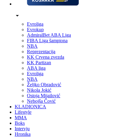
Evroliga
Evrokup
AdmiralBet ABA Liga
FIBA Liga šampiona
NBA
Reprezentacija
KK Crvena zvezda
KK Partizan
ABA liga
Evroliga
NBA
Željko Obradović
Nikola Jokić
Ostoja Mijailović
Nebojša Čović
KLADIONICA
Lifestyle
MMA
Boks
Intervju
Hronika