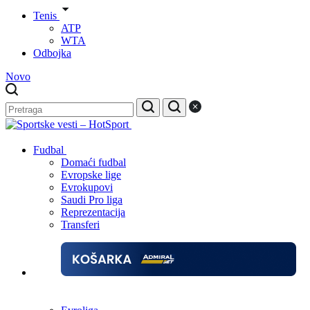
Tenis
ATP
WTA
Odbojka
Novo
Fudbal
Domaći fudbal
Evropske lige
Evrokupovi
Saudi Pro liga
Reprezentacija
Transferi