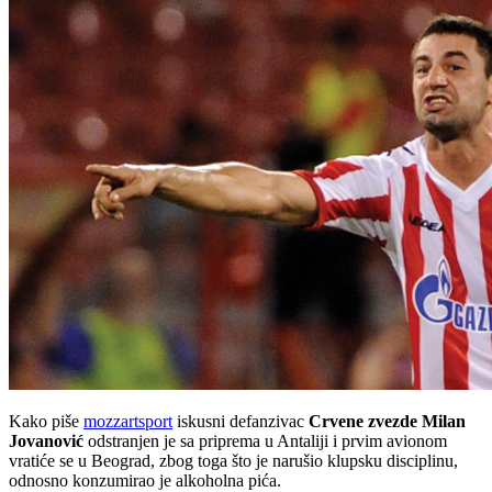
Kako piše
mozzartsport
iskusni defanzivac
Crvene zvezde Milan
Jovanović
odstranjen je sa priprema u Antaliji i prvim avionom
vratiće se u Beograd, zbog toga što je narušio klupsku disciplinu,
odnosno konzumirao je alkoholna pića.