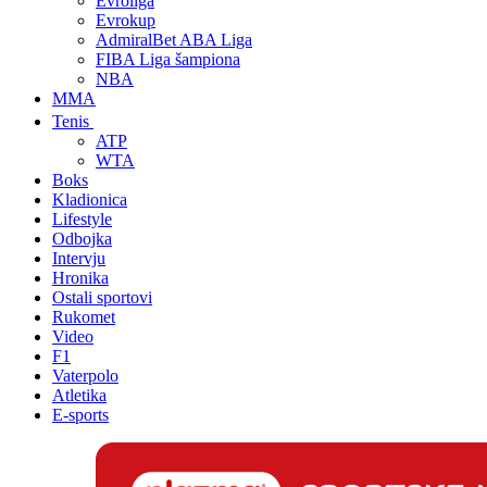
Evroliga
Evrokup
AdmiralBet ABA Liga
FIBA Liga šampiona
NBA
MMA
Tenis
ATP
WTA
Boks
Kladionica
Lifestyle
Odbojka
Intervju
Hronika
Ostali sportovi
Rukomet
Video
F1
Vaterpolo
Atletika
E-sports