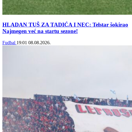
HLADAN TUŠ ZA TADIĆA I NEC: Telstar šokirao
Najmegen već na startu sezone!
Fudbal
19:01
08.08.2026.