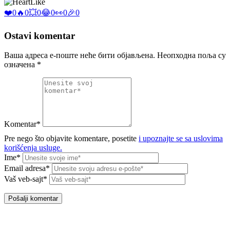
Like
❤️
0
🔥
0
💥
0
😂
0
👀
0
🎉
0
Ostavi komentar
Ваша адреса е-поште неће бити објављена.
Неопходна поља су
означена
*
Komentar*
Pre nego što objavite komentare, posetite
i upoznajte se sa uslovima
korišćenja usluge.
Ime*
Email adresa*
Vaš veb-sajt*