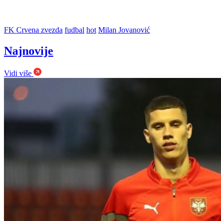
FK Crvena zvezda
fudbal
hot
Milan Jovanović
Najnovije
Vidi više