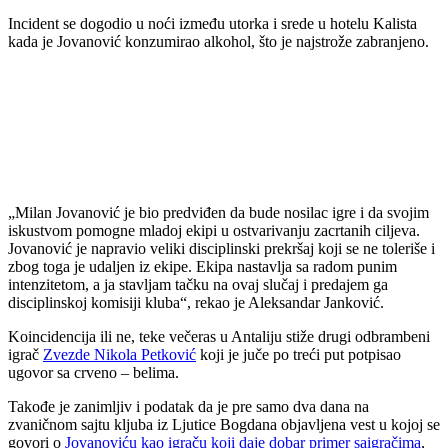
Incident se dogodio u noći između utorka i srede u hotelu Kalista
kada je Jovanović konzumirao alkohol, što je najstrože zabranjeno.
„Milan Jovanović je bio predviđen da bude nosilac igre i da svojim
iskustvom pomogne mladoj ekipi u ostvarivanju zacrtanih ciljeva.
Jovanović je napravio veliki disciplinski prekršaj koji se ne toleriše i
zbog toga je udaljen iz ekipe. Ekipa nastavlja sa radom punim
intenzitetom, a ja stavljam tačku na ovaj slučaj i predajem ga
disciplinskoj komisiji kluba“, rekao je Aleksandar Janković.
Koincidencija ili ne, teke večeras u Antaliju stiže drugi odbrambeni
igrač
Zvezde Nikola Petković
koji je juče po treći put potpisao
ugovor sa crveno – belima.
Takođe je zanimljiv i podatak da je pre samo dva dana na
zvaničnom sajtu kljuba iz Ljutice Bogdana objavljena vest u kojoj se
govori o
Jovanoviću kao igraču koji daje dobar primer saigračima
,