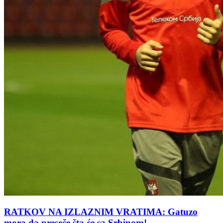
RATKOV NA IZLAZNIM VRATIMA: Gatuzo
mora da preseče šta će sa Srbinom!