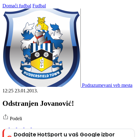
Domaći fudbal
Fudbal
Podrazumevani veb mesta
12:25
23.01.2013.
Odstranjen Jovanović!
Podeli
Dodajte HotSport u vaš Google izbor