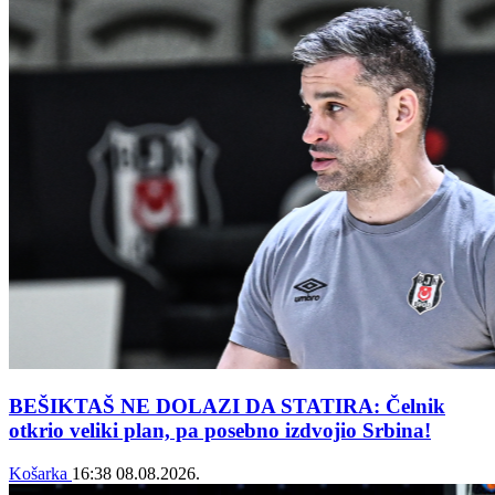
BEŠIKTAŠ NE DOLAZI DA STATIRA: Čelnik
otkrio veliki plan, pa posebno izdvojio Srbina!
Košarka
16:38
08.08.2026.