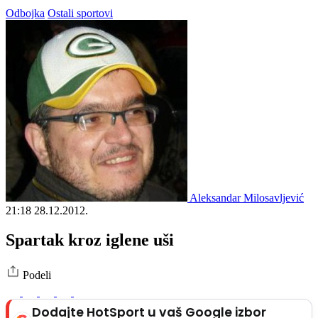
Odbojka
Ostali sportovi
Aleksandar Milosavljević
21:18
28.12.2012.
Spartak kroz iglene uši
Podeli
Dodajte HotSport u vaš Google izbor