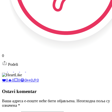
0
Podeli
Like
❤️
0
🔥
0
💥
0
😂
0
👀
0
🎉
0
Ostavi komentar
Ваша адреса е-поште неће бити објављена.
Неопходна поља су
означена
*