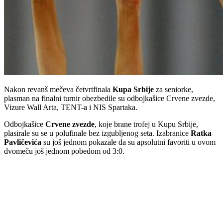
Nakon revanš mečeva četvrtfinala
Kupa Srbije
za seniorke,
plasman na finalni turnir obezbedile su odbojkašice Crvene zvezde,
Vizure Wall Arta, TENT-a i NIS Spartaka.
Odbojkašice
Crvene zvezde
, koje brane trofej u Kupu Srbije,
plasirale su se u polufinale bez izgubljenog seta. Izabranice
Ratka
Pavličevića
su još jednom pokazale da su apsolutni favoriti u ovom
dvomeču još jednom pobedom od 3:0.