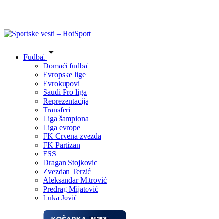
Fudbal
Domaći fudbal
Evropske lige
Evrokupovi
Saudi Pro liga
Reprezentacija
Transferi
Liga šampiona
Liga evrope
FK Crvena zvezda
FK Partizan
FSS
Dragan Stojkovic
Zvezdan Terzić
Aleksandar Mitrović
Predrag Mijatović
Luka Jović