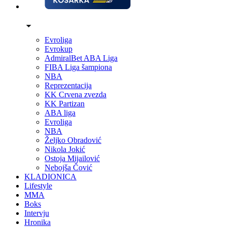
Evroliga
Evrokup
AdmiralBet ABA Liga
FIBA Liga šampiona
NBA
Reprezentacija
KK Crvena zvezda
KK Partizan
ABA liga
Evroliga
NBA
Željko Obradović
Nikola Jokić
Ostoja Mijailović
Nebojša Čović
KLADIONICA
Lifestyle
MMA
Boks
Intervju
Hronika