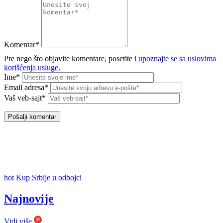
Komentar*
Pre nego što objavite komentare, posetite
i upoznajte se sa uslovima
korišćenja usluge.
Ime*
Email adresa*
Vaš veb-sajt*
hot
Kup Srbije u odbojci
Najnovije
Vidi više