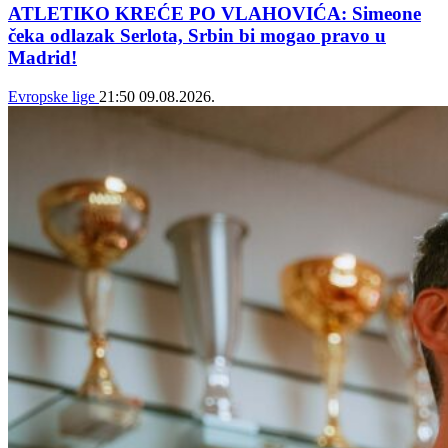
ATLETIKO KREĆE PO VLAHOVIĆA: Simeone
čeka odlazak Serlota, Srbin bi mogao pravo u
Madrid!
Evropske lige
21:50
09.08.2026.