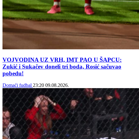
VOJVODINA UZ VRH, IMT PAO U ŠAPCU:
Zukić i Sukačev doneli tri boda, Rosić sačuvao
pobedu!
Domaći fudbal
23:20
09.08.2026.