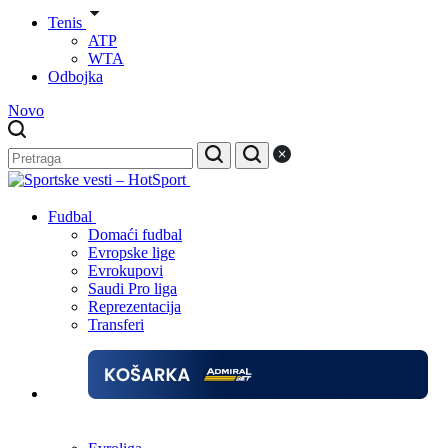
Tenis
ATP
WTA
Odbojka
Novo
Fudbal
Domaći fudbal
Evropske lige
Evrokupovi
Saudi Pro liga
Reprezentacija
Transferi