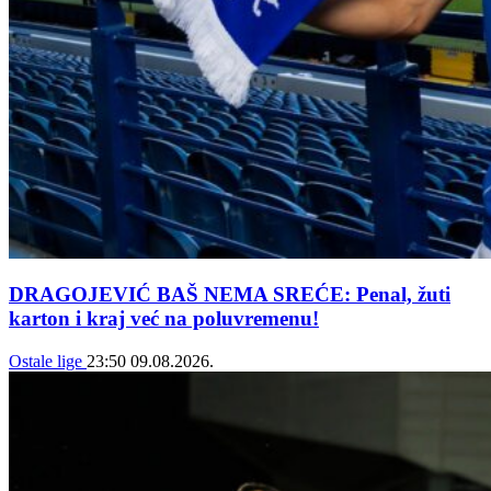
DRAGOJEVIĆ BAŠ NEMA SREĆE: Penal, žuti
karton i kraj već na poluvremenu!
Ostale lige
23:50
09.08.2026.