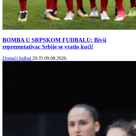
BOMBA U SRPSKOM FUDBALU: Bivši
reprezentativac Srbije se vratio kući!
Domaći fudbal
20:35
09.08.2026.