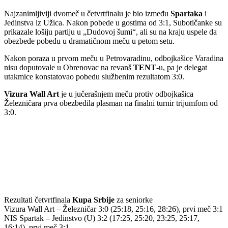
Najzanimljiviji dvomeč u četvrtfinalu je bio između
Spartaka
i
Jedinstva iz Užica. Nakon pobede u gostima od 3:1, Subotičanke su
prikazale lošiju partiju u „Dudovoj šumi“, ali su na kraju uspele da
obezbede pobedu u dramatičnom meču u petom setu.
Nakon poraza u prvom meču u Petrovaradinu, odbojkašice Varadina
nisu doputovale u Obrenovac na revanš
TENT
-u, pa je delegat
utakmice konstatovao pobedu službenim rezultatom 3:0.
Vizura Wall Art
je u jučerašnjem meču protiv odbojkašica
Železničara prva obezbedila plasman na finalni turnir trijumfom od
3:0.
Rezultati četvrtfinala
Kupa Srbije
za seniorke
Vizura Wall Art – Železničar 3:0 (25:18, 25:16, 28:26), prvi meč 3:1
NIS Spartak – Jedinstvo (U) 3:2 (17:25, 25:20, 23:25, 25:17,
16:14), prvi meč 3:1