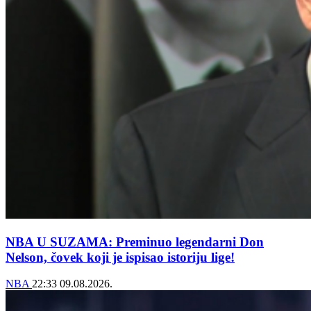
NBA U SUZAMA: Preminuo legendarni Don
Nelson, čovek koji je ispisao istoriju lige!
NBA
22:33
09.08.2026.