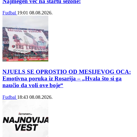
Najmegen već na startu sezone!
Fudbal
19:01
08.08.2026.
NJUELS SE OPROSTIO OD MESIJEVOG OCA:
Emotivna poruka iz Rosarija – „Hvala što si ga
naučio da voli ove boje“
Fudbal
18:43
08.08.2026.