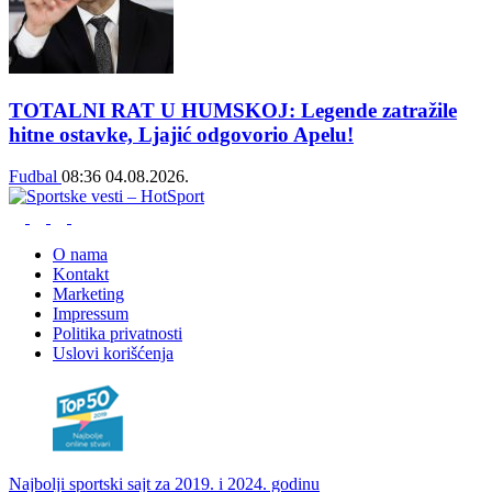
TOTALNI RAT U HUMSKOJ: Legende zatražile
hitne ostavke, Ljajić odgovorio Apelu!
Fudbal
08:36
04.08.2026.
O nama
Kontakt
Marketing
Impressum
Politika privatnosti
Uslovi korišćenja
Najbolji sportski sajt za 2019. i 2024. godinu