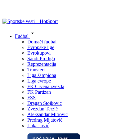
Fudbal
Domaći fudbal
Evropske lige
Evrokupovi
Saudi Pro liga
Reprezentacija
Transferi
Liga šampiona
Liga evrope
FK Crvena zvezda
FK Partizan
FSS
Dragan Stojkovic
Zvezdan Terzić
Aleksandar Mitrović
Predrag Mijatović
Luka Jović