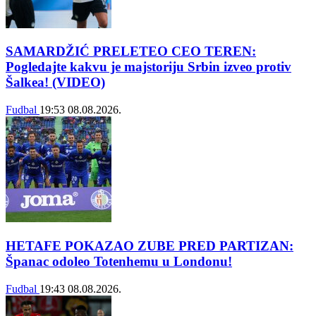
SAMARDŽIĆ PRELETEO CEO TEREN:
Pogledajte kakvu je majstoriju Srbin izveo protiv
Šalkea! (VIDEO)
Fudbal
19:53
08.08.2026.
HETAFE POKAZAO ZUBE PRED PARTIZAN:
Španac odoleo Totenhemu u Londonu!
Fudbal
19:43
08.08.2026.