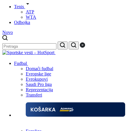
Tenis
ATP
WTA
Odbojka
Novo
Fudbal
Domaći fudbal
Evropske lige
Evrokupovi
Saudi Pro liga
Reprezentacija
Transferi