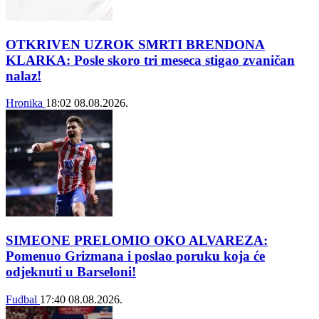
OTKRIVEN UZROK SMRTI BRENDONA
KLARKA: Posle skoro tri meseca stigao zvaničan
nalaz!
Hronika
18:02
08.08.2026.
SIMEONE PRELOMIO OKO ALVAREZA:
Pomenuo Grizmana i poslao poruku koja će
odjeknuti u Barseloni!
Fudbal
17:40
08.08.2026.