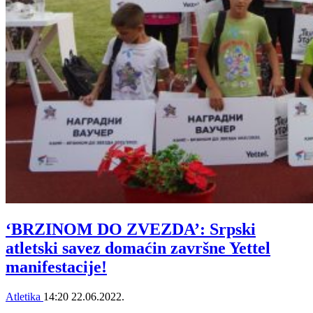
‘BRZINOM DO ZVEZDA’: Srpski
atletski savez domaćin završne Yettel
manifestacije!
Atletika
14:20
22.06.2022.