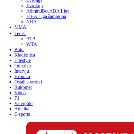
Evroliga
Evrokup
AdmiralBet ABA Liga
FIBA Liga šampiona
NBA
MMA
Tenis
ATP
WTA
Boks
Kladionica
Lifestyle
Odbojka
Intervju
Hronika
Ostali sportovi
Rukomet
Video
F1
Vaterpolo
Atletika
E-sports