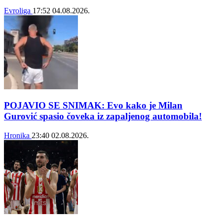
Evroliga
17:52
04.08.2026.
POJAVIO SE SNIMAK: Evo kako je Milan
Gurović spasio čoveka iz zapaljenog automobila!
Hronika
23:40
02.08.2026.