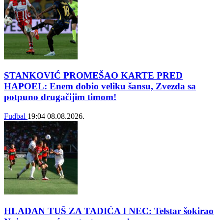
STANKOVIĆ PROMEŠAO KARTE PRED
HAPOEL: Enem dobio veliku šansu, Zvezda sa
potpuno drugačijim timom!
Fudbal
19:04
08.08.2026.
HLADAN TUŠ ZA TADIĆA I NEC: Telstar šokirao