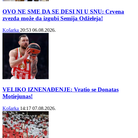
OVO NE SME DA SE DESI NI U SNU: Crvena
zvezda može da izgubi Semija Odželeja!
Košarka
20:53
06.08.2026.
VELIKO IZNENAĐENJE: Vratio se Donatas
Motiejunas!
Košarka
14:17
07.08.2026.