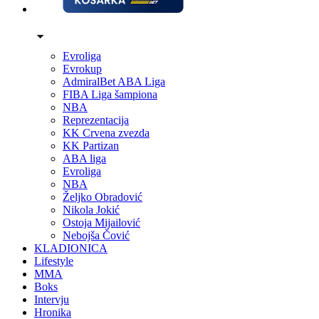
Evroliga
Evrokup
AdmiralBet ABA Liga
FIBA Liga šampiona
NBA
Reprezentacija
KK Crvena zvezda
KK Partizan
ABA liga
Evroliga
NBA
Željko Obradović
Nikola Jokić
Ostoja Mijailović
Nebojša Čović
KLADIONICA
Lifestyle
MMA
Boks
Intervju
Hronika