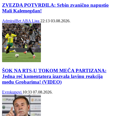
ZVEZDA POTVRDILA: Srbin zvanično napustio
Mali Kalemegdan!
AdmiralBet ABA Liga
22:13
03.08.2026.
ŠOK NA RTS-U TOKOM MEČA PARTIZANA:
Jedna reč komentatora izazvala lavinu reakcija
među Grobarima! (VIDEO)
Evrokupovi
10:33
07.08.2026.