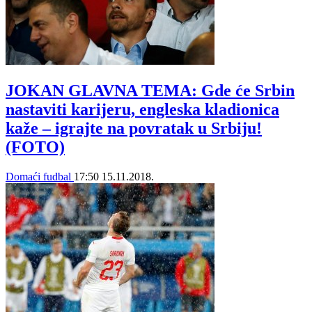
JOKAN GLAVNA TEMA: Gde će Srbin
nastaviti karijeru, engleska kladionica
kaže – igrajte na povratak u Srbiju!
(FOTO)
Domaći fudbal
17:50
15.11.2018.