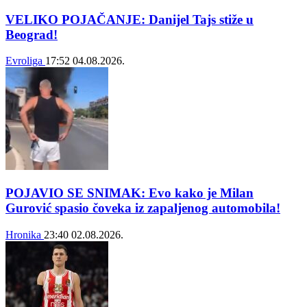
VELIKO POJAČANJE: Danijel Tajs stiže u
Beograd!
Evroliga
17:52
04.08.2026.
POJAVIO SE SNIMAK: Evo kako je Milan
Gurović spasio čoveka iz zapaljenog automobila!
Hronika
23:40
02.08.2026.