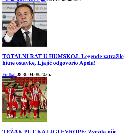
TOTALNI RAT U HUMSKOJ: Legende zatražile
hitne ostavke, Ljajić odgovorio Apelu!
Fudbal
08:36
04.08.2026.
TEŽAK PUT KA LIGI EVROPE: Zvezda nije