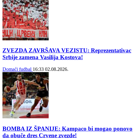
ZVEZDA ZAVRŠAVA VEZISTU: Reprezentativac
Srbije zamena Vasilija Kostova!
Domaći fudbal
16:33
02.08.2026.
BOMBA IZ ŠPANIJE: Kampaco bi mogao ponovo
da obuče dres Crvene zvezde!