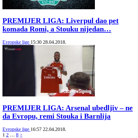
PREMIJER LIGA: Liverpul dao pet
komada Romi, a Stouku nijedan…
Evropske lige
15:30
28.04.2018.
PREMIJER LIGA: Arsenal ubedljiv – ne
da Evropu, remi Stouka i Barnlija
Evropske lige
16:57
22.04.2018.
1
2
…
8
>