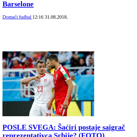
Barselone
Domaći fudbal
12:16
31.08.2018.
POSLE SVEGA: Šaćiri postaje saigrač
reprezentativca Srbije? (FOTO)