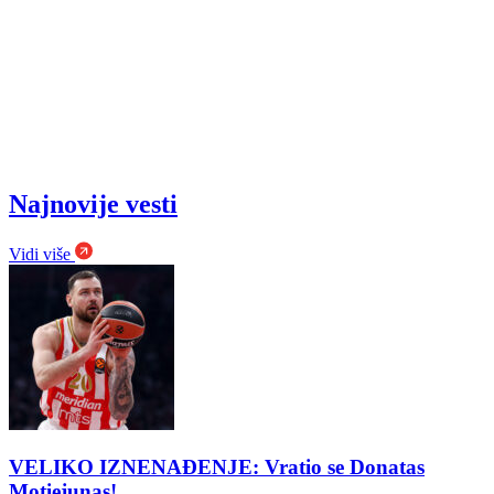
Najnovije vesti
Vidi više
VELIKO IZNENAĐENJE: Vratio se Donatas
Motiejunas!