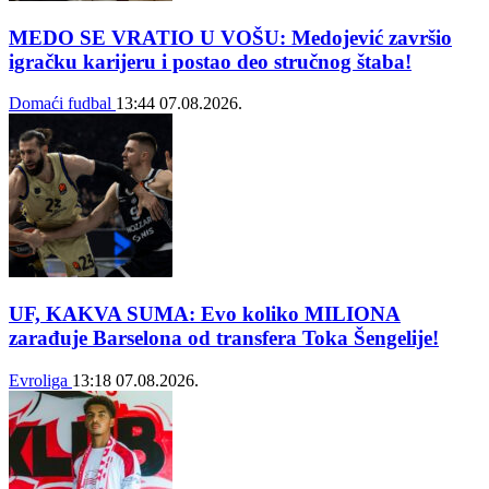
MEDO SE VRATIO U VOŠU: Medojević završio
igračku karijeru i postao deo stručnog štaba!
Domaći fudbal
13:44
07.08.2026.
UF, KAKVA SUMA: Evo koliko MILIONA
zarađuje Barselona od transfera Toka Šengelije!
Evroliga
13:18
07.08.2026.