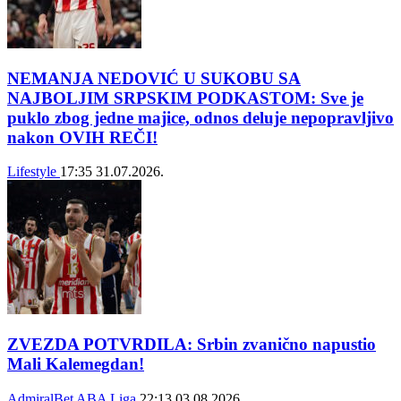
NEMANJA NEDOVIĆ U SUKOBU SA
NAJBOLJIM SRPSKIM PODKASTOM: Sve je
puklo zbog jedne majice, odnos deluje nepopravljivo
nakon OVIH REČI!
Lifestyle
17:35
31.07.2026.
ZVEZDA POTVRDILA: Srbin zvanično napustio
Mali Kalemegdan!
AdmiralBet ABA Liga
22:13
03.08.2026.