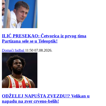
ILIĆ PRESEKAO: Četvorica iz prvog tima
Partizana sele se u Teleoptik!
Domaći fudbal
11:50
07.08.2026.
ODŽELEJ NAPUŠTA ZVEZDU!? Velikan u
napadu na zver crveno-belih!