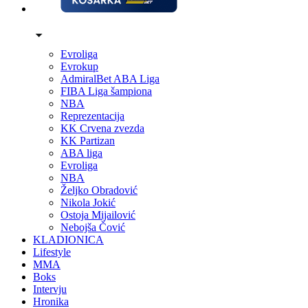
Evroliga
Evrokup
AdmiralBet ABA Liga
FIBA Liga šampiona
NBA
Reprezentacija
KK Crvena zvezda
KK Partizan
ABA liga
Evroliga
NBA
Željko Obradović
Nikola Jokić
Ostoja Mijailović
Nebojša Čović
KLADIONICA
Lifestyle
MMA
Boks
Intervju
Hronika