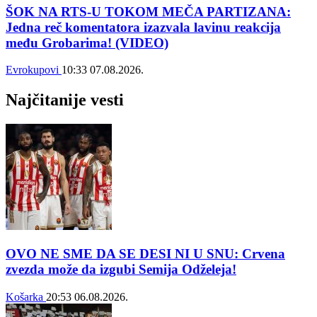
ŠOK NA RTS-U TOKOM MEČA PARTIZANA:
Jedna reč komentatora izazvala lavinu reakcija
među Grobarima! (VIDEO)
Evrokupovi
10:33
07.08.2026.
Najčitanije vesti
OVO NE SME DA SE DESI NI U SNU: Crvena
zvezda može da izgubi Semija Odželeja!
Košarka
20:53
06.08.2026.