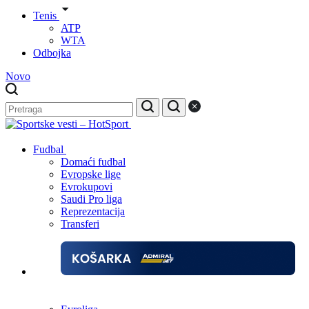
Tenis
ATP
WTA
Odbojka
Novo
Fudbal
Domaći fudbal
Evropske lige
Evrokupovi
Saudi Pro liga
Reprezentacija
Transferi