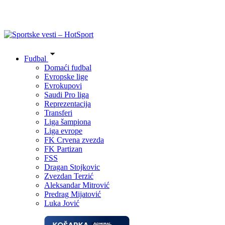
Fudbal
Domaći fudbal
Evropske lige
Evrokupovi
Saudi Pro liga
Reprezentacija
Transferi
Liga šampiona
Liga evrope
FK Crvena zvezda
FK Partizan
FSS
Dragan Stojkovic
Zvezdan Terzić
Aleksandar Mitrović
Predrag Mijatović
Luka Jović