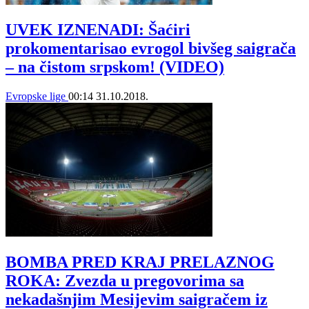
UVEK IZNENADI: Šaćiri
prokomentarisao evrogol bivšeg saigrača
– na čistom srpskom! (VIDEO)
Evropske lige
00:14
31.10.2018.
BOMBA PRED KRAJ PRELAZNOG
ROKA: Zvezda u pregovorima sa
nekadašnjim Mesijevim saigračem iz