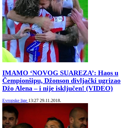
IMAMO ‘NOVOG SUAREZA’: Haos u
Čempionšipu, Džonson divljački ugrizao
Džo Alena – i nije isključen! (VIDEO)
Evropske lige
13:27
29.11.2018.