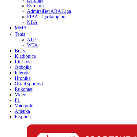
Evroliga
Evrokup
AdmiralBet ABA Liga
FIBA Liga šampiona
NBA
MMA
Tenis
ATP
WTA
Boks
Kladionica
Lifestyle
Odbojka
Intervju
Hronika
Ostali sportovi
Rukomet
Video
F1
Vaterpolo
Atletika
E-sports