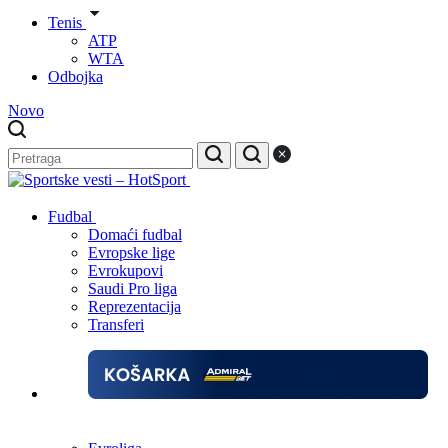
Tenis
ATP
WTA
Odbojka
Novo
Fudbal
Domaći fudbal
Evropske lige
Evrokupovi
Saudi Pro liga
Reprezentacija
Transferi