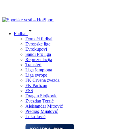
Fudbal
Domaći fudbal
Evropske lige
Evrokupovi
Saudi Pro liga
Reprezentacija
Transferi
Liga šampiona
Liga evrope
FK Crvena zvezda
FK Partizan
FSS
Dragan Stojkovic
Zvezdan Terzić
Aleksandar Mitrović
Predrag Mijatović
Luka Jović