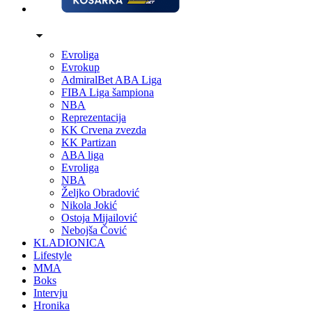
Evroliga
Evrokup
AdmiralBet ABA Liga
FIBA Liga šampiona
NBA
Reprezentacija
KK Crvena zvezda
KK Partizan
ABA liga
Evroliga
NBA
Željko Obradović
Nikola Jokić
Ostoja Mijailović
Nebojša Čović
KLADIONICA
Lifestyle
MMA
Boks
Intervju
Hronika