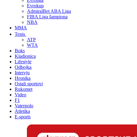
Evroliga
Evrokup
AdmiralBet ABA Liga
FIBA Liga šampiona
NBA
MMA
Tenis
ATP
WTA
Boks
Kladionica
Lifestyle
Odbojka
Intervju
Hronika
Ostali sportovi
Rukomet
Video
F1
Vaterpolo
Atletika
E-sports