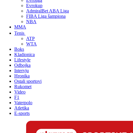
Evroliga
Evrokup
AdmiralBet ABA Liga
FIBA Liga šampiona
NBA
MMA
Tenis
ATP
WTA
Boks
Kladionica
Lifestyle
Odbojka
Intervju
Hronika
Ostali sportovi
Rukomet
Video
F1
Vaterpolo
Atletika
E-sports