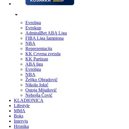
Evroliga
Evrokup
AdmiralBet ABA Liga
FIBA Liga šampiona
NBA
Reprezentacija
KK Crvena zvezda
KK Partizan
ABA liga
Evroliga
NBA
Željko Obradović
Nikola Jokić
Ostoja Mijailović
Nebojša Čović
KLADIONICA
Lifestyle
MMA
Boks
Intervju
Hronika