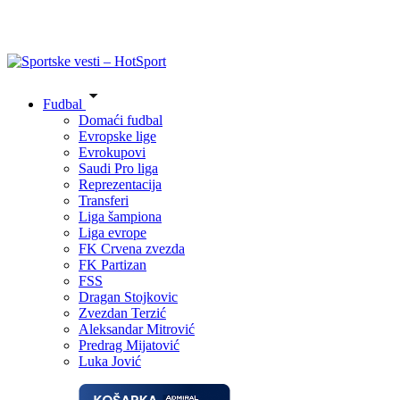
Fudbal
Domaći fudbal
Evropske lige
Evrokupovi
Saudi Pro liga
Reprezentacija
Transferi
Liga šampiona
Liga evrope
FK Crvena zvezda
FK Partizan
FSS
Dragan Stojkovic
Zvezdan Terzić
Aleksandar Mitrović
Predrag Mijatović
Luka Jović