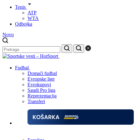
Tenis
ATP
WTA
Odbojka
Novo
Fudbal
Domaći fudbal
Evropske lige
Evrokupovi
Saudi Pro liga
Reprezentacija
Transferi