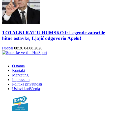
TOTALNI RAT U HUMSKOJ: Legende zatražile
hitne ostavke, Ljajić odgovorio Apelu!
Fudbal
08:36
04.08.2026.
O nama
Kontakt
Marketing
Impressum
Politika privatnosti
Uslovi korišćenja