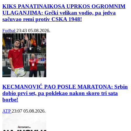
KIKS PANATINAIKOSA UPRKOS OGROMNIM
ULAGANJIMA: Grčki velikan vodio, pa jedva
sačuvao remi protiv CSKA 1948!
Fudbal
23:43
05.08.2026.
KECMANOVIĆ PAO POSLE MARATONA: Srbin
dobio prvi set, pa poklekao nakon skoro tri sata
borbe!
ATP
23:07
05.08.2026.