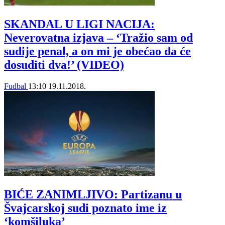
SKANDAL U LIGI NACIJA:
Neverovatna izjava – ‘Tražio sam od
sudije penal, a on mi je obećao da će
dosuditi dva!’ (VIDEO)
Fudbal
13:10
19.11.2018.
BIĆE ZANIMLJIVO: Partizanu u
Švajcarskoj sudi poznato ime iz
‘komšiluka’