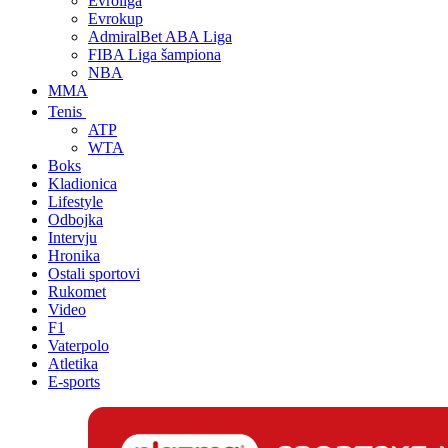
Evroliga
Evrokup
AdmiralBet ABA Liga
FIBA Liga šampiona
NBA
MMA
Tenis
ATP
WTA
Boks
Kladionica
Lifestyle
Odbojka
Intervju
Hronika
Ostali sportovi
Rukomet
Video
F1
Vaterpolo
Atletika
E-sports