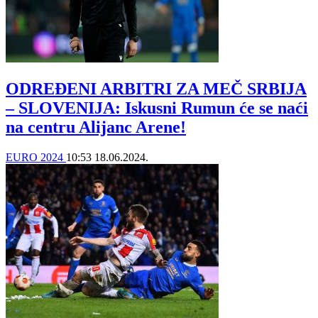
ODREĐENI ARBITRI ZA MEČ SRBIJA
– SLOVENIJA: Iskusni Rumun će se naći
na centru Alijanc Arene!
EURO 2024
10:53
18.06.2024.