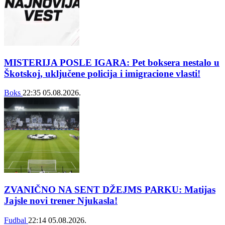
MISTERIJA POSLE IGARA: Pet boksera nestalo u
Škotskoj, uključene policija i imigracione vlasti!
Boks
22:35
05.08.2026.
ZVANIČNO NA SENT DŽEJMS PARKU: Matijas
Jajsle novi trener Njukasla!
Fudbal
22:14
05.08.2026.