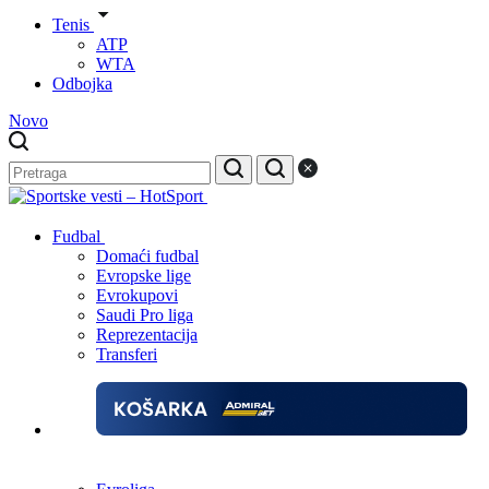
Tenis
ATP
WTA
Odbojka
Novo
Fudbal
Domaći fudbal
Evropske lige
Evrokupovi
Saudi Pro liga
Reprezentacija
Transferi