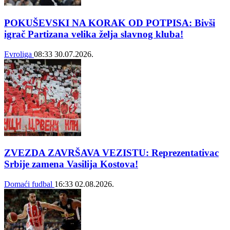
POKUŠEVSKI NA KORAK OD POTPISA: Bivši
igrač Partizana velika želja slavnog kluba!
Evroliga
08:33
30.07.2026.
ZVEZDA ZAVRŠAVA VEZISTU: Reprezentativac
Srbije zamena Vasilija Kostova!
Domaći fudbal
16:33
02.08.2026.