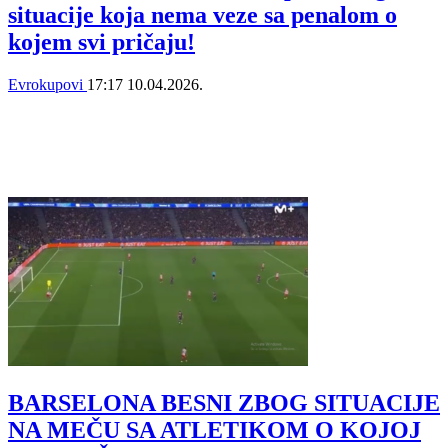
situacije koja nema veze sa penalom o
kojem svi pričaju!
Evrokupovi
17:17
10.04.2026.
BARSELONA BESNI ZBOG SITUACIJE
NA MEČU SA ATLETIKOM O KOJOJ