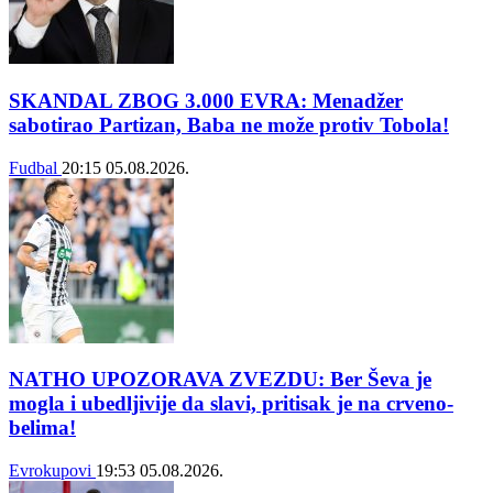
SKANDAL ZBOG 3.000 EVRA: Menadžer
sabotirao Partizan, Baba ne može protiv Tobola!
Fudbal
20:15
05.08.2026.
NATHO UPOZORAVA ZVEZDU: Ber Ševa je
mogla i ubedljivije da slavi, pritisak je na crveno-
belima!
Evrokupovi
19:53
05.08.2026.