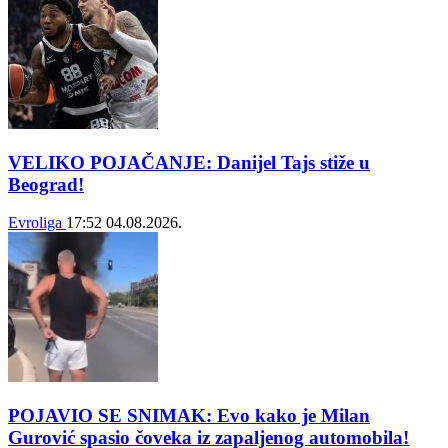
VELIKO POJAČANJE: Danijel Tajs stiže u
Beograd!
Evroliga
17:52
04.08.2026.
POJAVIO SE SNIMAK: Evo kako je Milan
Gurović spasio čoveka iz zapaljenog automobila!