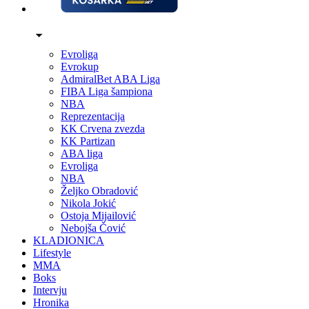
Evroliga
Evrokup
AdmiralBet ABA Liga
FIBA Liga šampiona
NBA
Reprezentacija
KK Crvena zvezda
KK Partizan
ABA liga
Evroliga
NBA
Željko Obradović
Nikola Jokić
Ostoja Mijailović
Nebojša Čović
KLADIONICA
Lifestyle
MMA
Boks
Intervju
Hronika