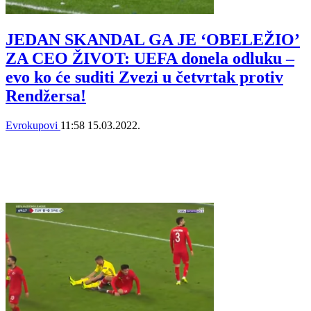
JEDAN SKANDAL GA JE ‘OBELEŽIO’
ZA CEO ŽIVOT: UEFA donela odluku –
evo ko će suditi Zvezi u četvrtak protiv
Rendžersa!
Evrokupovi
11:58
15.03.2022.