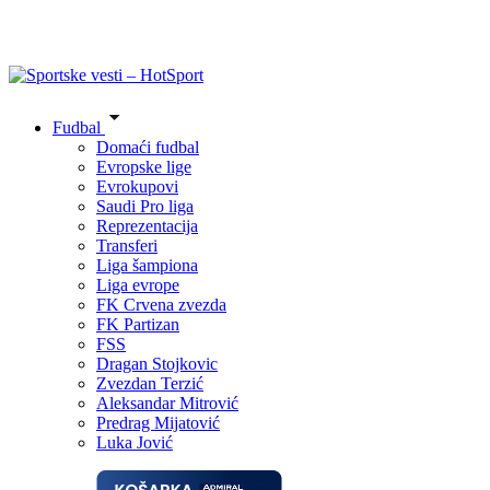
Fudbal
Domaći fudbal
Evropske lige
Evrokupovi
Saudi Pro liga
Reprezentacija
Transferi
Liga šampiona
Liga evrope
FK Crvena zvezda
FK Partizan
FSS
Dragan Stojkovic
Zvezdan Terzić
Aleksandar Mitrović
Predrag Mijatović
Luka Jović