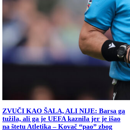
ZVUČI KAO ŠALA, ALI NIJE: Barsa ga
tužila, ali ga je UEFA kaznila jer je išao
na štetu Atletika – Kovač “pao” zbog