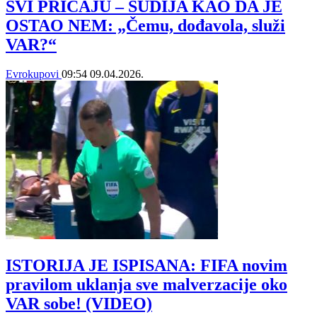
SVI PRIČAJU – SUDIJA KAO DA JE
OSTAO NEM: „Čemu, dođavola, služi
VAR?“
Evrokupovi
09:54
09.04.2026.
ISTORIJA JE ISPISANA: FIFA novim
pravilom uklanja sve malverzacije oko
VAR sobe! (VIDEO)