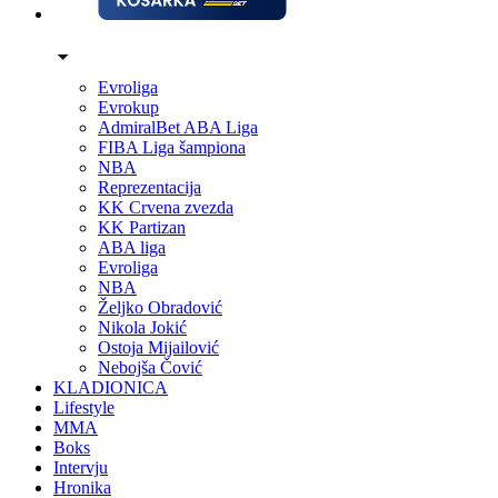
Evroliga
Evrokup
AdmiralBet ABA Liga
FIBA Liga šampiona
NBA
Reprezentacija
KK Crvena zvezda
KK Partizan
ABA liga
Evroliga
NBA
Željko Obradović
Nikola Jokić
Ostoja Mijailović
Nebojša Čović
KLADIONICA
Lifestyle
MMA
Boks
Intervju
Hronika