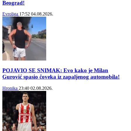
Beograd!
Evroliga
17:52
04.08.2026.
POJAVIO SE SNIMAK: Evo kako je Milan
Gurović spasio čoveka iz zapaljenog automobila!
Hronika
23:40
02.08.2026.