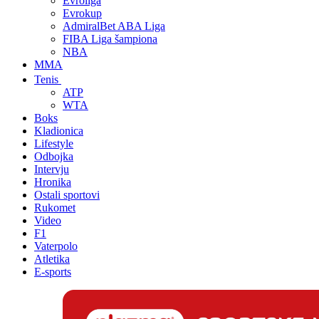
Evroliga
Evrokup
AdmiralBet ABA Liga
FIBA Liga šampiona
NBA
MMA
Tenis
ATP
WTA
Boks
Kladionica
Lifestyle
Odbojka
Intervju
Hronika
Ostali sportovi
Rukomet
Video
F1
Vaterpolo
Atletika
E-sports