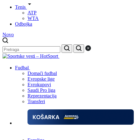
Tenis
ATP
WTA
Odbojka
Novo
Fudbal
Domaći fudbal
Evropske lige
Evrokupovi
Saudi Pro liga
Reprezentacija
Transferi