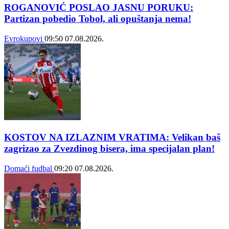
ROGANOVIĆ POSLAO JASNU PORUKU:
Partizan pobedio Tobol, ali opuštanja nema!
Evrokupovi
09:50
07.08.2026.
KOSTOV NA IZLAZNIM VRATIMA: Velikan baš
zagrizao za Zvezdinog bisera, ima specijalan plan!
Domaći fudbal
09:20
07.08.2026.