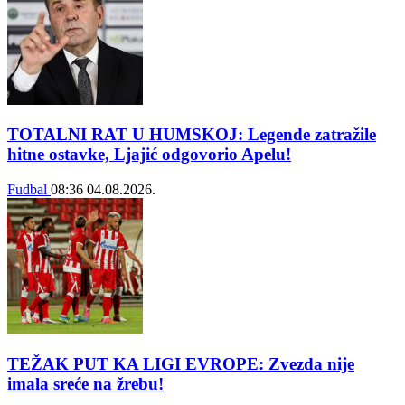
TOTALNI RAT U HUMSKOJ: Legende zatražile
hitne ostavke, Ljajić odgovorio Apelu!
Fudbal
08:36
04.08.2026.
TEŽAK PUT KA LIGI EVROPE: Zvezda nije
imala sreće na žrebu!