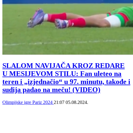
SLALOM NAVIJAČA KROZ REDARE
U MESIJEVOM STILU: Fan uleteo na
teren i „izjednačio“ u 97. minutu, takođe i
sudija padao na meču! (VIDEO)
Olimpijske igre Pariz 2024
21:07
05.08.2024.