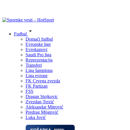
Fudbal
Domaći fudbal
Evropske lige
Evrokupovi
Saudi Pro liga
Reprezentacija
Transferi
Liga šampiona
Liga evrope
FK Crvena zvezda
FK Partizan
FSS
Dragan Stojkovic
Zvezdan Terzić
Aleksandar Mitrović
Predrag Mijatović
Luka Jović