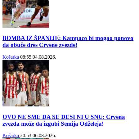
BOMBA IZ ŠPANIJE: Kampaco bi mogao ponovo
da obuče dres Crvene zvezde!
Košarka
08:55
04.08.2026.
OVO NE SME DA SE DESI NI U SNU: Crvena
zvezda može da izgubi Semija Odželeja!
Košarka
20:53
06.08.2026.