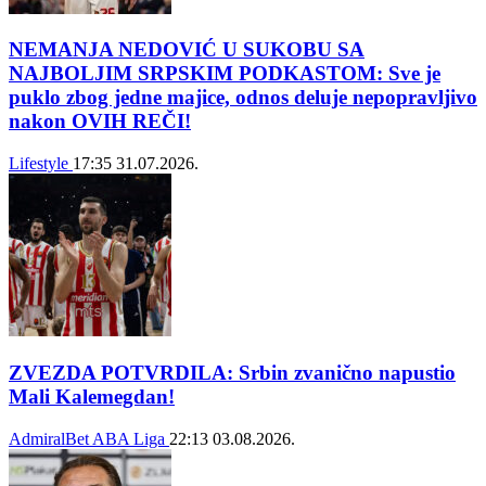
NEMANJA NEDOVIĆ U SUKOBU SA
NAJBOLJIM SRPSKIM PODKASTOM: Sve je
puklo zbog jedne majice, odnos deluje nepopravljivo
nakon OVIH REČI!
Lifestyle
17:35
31.07.2026.
ZVEZDA POTVRDILA: Srbin zvanično napustio
Mali Kalemegdan!
AdmiralBet ABA Liga
22:13
03.08.2026.