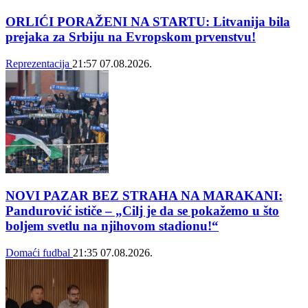
ORLIĆI PORAŽENI NA STARTU: Litvanija bila
prejaka za Srbiju na Evropskom prvenstvu!
Reprezentacija
21:57
07.08.2026.
NOVI PAZAR BEZ STRAHA NA MARAKANI:
Pandurović ističe – „Cilj je da se pokažemo u što
boljem svetlu na njihovom stadionu!“
Domaći fudbal
21:35
07.08.2026.