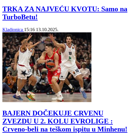
TRKA ZA NAJVEĆU KVOTU: Samo na
TurboBetu!
Kladionica
15:16
13.10.2025.
BAJERN DOČEKUJE CRVENU
ZVEZDU U 2. KOLU EVROLIGE :
Crveno-beli na teškom ispitu u Minhenu!