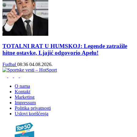
TOTALNI RAT U HUMSKOJ: Legende zatražile
hitne ostavke, Ljajić odgovorio Apelu!
Fudbal
08:36
04.08.2026.
O nama
Kontakt
Marketing
Impressum
Politika privatnosti
Uslovi korišćenja