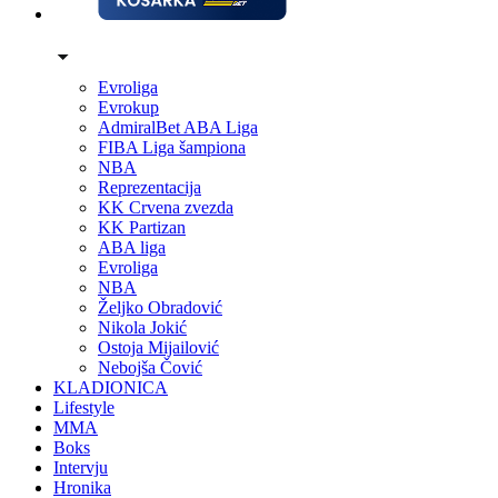
Evroliga
Evrokup
AdmiralBet ABA Liga
FIBA Liga šampiona
NBA
Reprezentacija
KK Crvena zvezda
KK Partizan
ABA liga
Evroliga
NBA
Željko Obradović
Nikola Jokić
Ostoja Mijailović
Nebojša Čović
KLADIONICA
Lifestyle
MMA
Boks
Intervju
Hronika