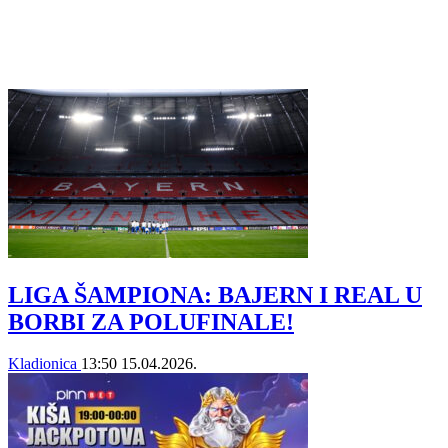
LIGA ŠAMPIONA: BAJERN I REAL U
BORBI ZA POLUFINALE!
Kladionica
13:50
15.04.2026.