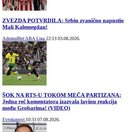
ZVEZDA POTVRDILA: Srbin zvanično napustio
Mali Kalemegdan!
AdmiralBet ABA Liga
22:13
03.08.2026.
ŠOK NA RTS-U TOKOM MEČA PARTIZANA:
Jedna reč komentatora izazvala lavinu reakcija
među Grobarima! (VIDEO)
Evrokupovi
10:33
07.08.2026.