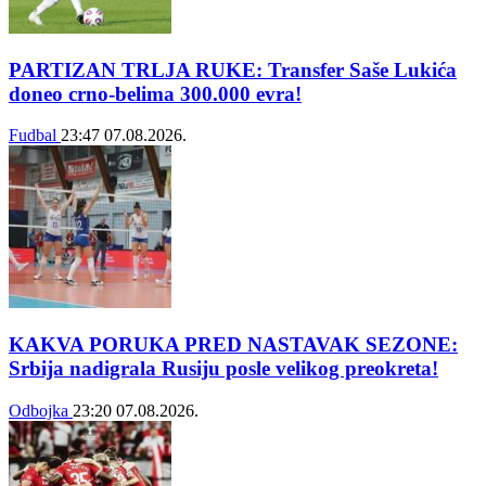
PARTIZAN TRLJA RUKE: Transfer Saše Lukića
doneo crno-belima 300.000 evra!
Fudbal
23:47
07.08.2026.
KAKVA PORUKA PRED NASTAVAK SEZONE:
Srbija nadigrala Rusiju posle velikog preokreta!
Odbojka
23:20
07.08.2026.