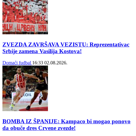
ZVEZDA ZAVRŠAVA VEZISTU: Reprezentativac
Srbije zamena Vasilija Kostova!
Domaći fudbal
16:33
02.08.2026.
BOMBA IZ ŠPANIJE: Kampaco bi mogao ponovo
da obuče dres Crvene zvezde!