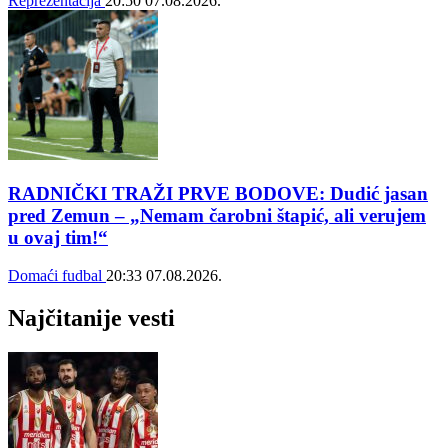
Reprezentacija
20:50
07.08.2026.
RADNIČKI TRAŽI PRVE BODOVE: Dudić jasan
pred Zemun – „Nemam čarobni štapić, ali verujem
u ovaj tim!“
Domaći fudbal
20:33
07.08.2026.
Najčitanije vesti