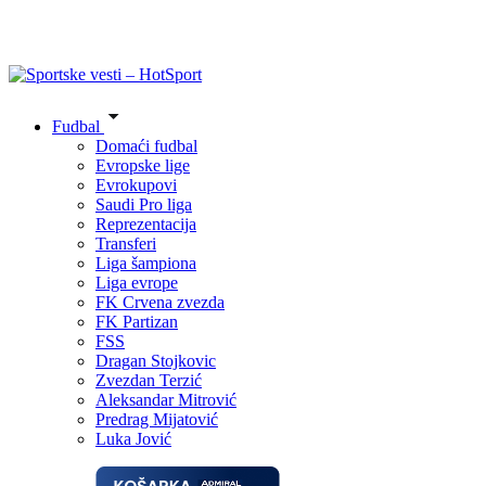
Fudbal
Domaći fudbal
Evropske lige
Evrokupovi
Saudi Pro liga
Reprezentacija
Transferi
Liga šampiona
Liga evrope
FK Crvena zvezda
FK Partizan
FSS
Dragan Stojkovic
Zvezdan Terzić
Aleksandar Mitrović
Predrag Mijatović
Luka Jović