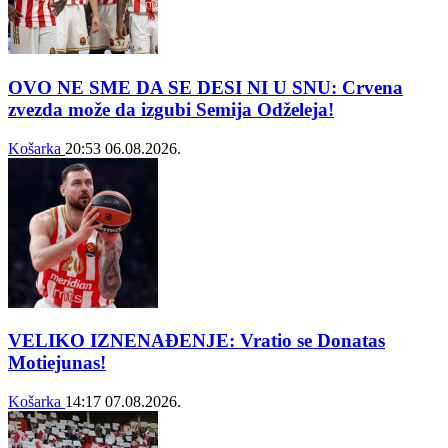
OVO NE SME DA SE DESI NI U SNU: Crvena
zvezda može da izgubi Semija Odželeja!
Košarka
20:53
06.08.2026.
VELIKO IZNENAĐENJE: Vratio se Donatas
Motiejunas!
Košarka
14:17
07.08.2026.