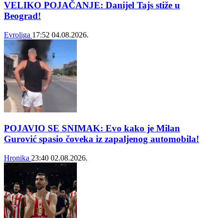
VELIKO POJAČANJE: Danijel Tajs stiže u
Beograd!
Evroliga
17:52
04.08.2026.
POJAVIO SE SNIMAK: Evo kako je Milan
Gurović spasio čoveka iz zapaljenog automobila!
Hronika
23:40
02.08.2026.