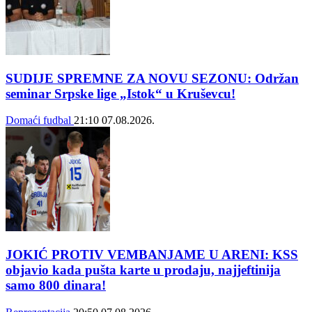
SUDIJE SPREMNE ZA NOVU SEZONU: Održan
seminar Srpske lige „Istok“ u Kruševcu!
Domaći fudbal
21:10
07.08.2026.
JOKIĆ PROTIV VEMBANJAME U ARENI: KSS
objavio kada pušta karte u prodaju, najjeftinija
samo 800 dinara!