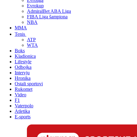
Evroliga
Evrokup
AdmiralBet ABA Liga
FIBA Liga šampiona
NBA
MMA
Tenis
ATP
WTA
Boks
Kladionica
Lifestyle
Odbojka
Intervju
Hronika
Ostali sportovi
Rukomet
Video
F1
Vaterpolo
Atletika
E-sports