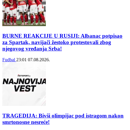
BURNE REAKCIJE U RUSIJI: Albanac potpisao
za Spartak, navijači žestoko protestovali zbog
njegovog vređanja Srba!
Fudbal
23:01
07.08.2026.
TRAGEDIJA: Bivši olimpijac pod istragom nakon
smrtonosne nesreće!