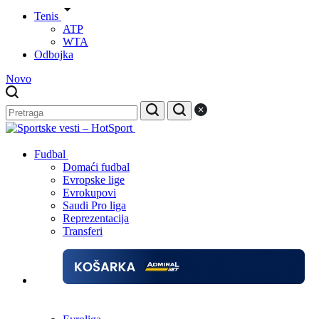
Tenis
ATP
WTA
Odbojka
Novo
Fudbal
Domaći fudbal
Evropske lige
Evrokupovi
Saudi Pro liga
Reprezentacija
Transferi