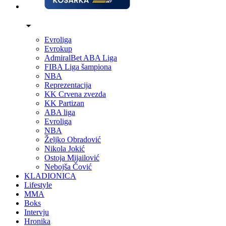
Evroliga
Evrokup
AdmiralBet ABA Liga
FIBA Liga šampiona
NBA
Reprezentacija
KK Crvena zvezda
KK Partizan
ABA liga
Evroliga
NBA
Željko Obradović
Nikola Jokić
Ostoja Mijailović
Nebojša Čović
KLADIONICA
Lifestyle
MMA
Boks
Intervju
Hronika