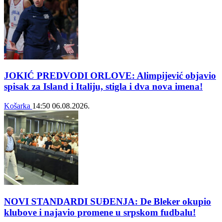
JOKIĆ PREDVODI ORLOVE: Alimpijević objavio
spisak za Island i Italiju, stigla i dva nova imena!
Košarka
14:50
06.08.2026.
NOVI STANDARDI SUĐENJA: De Bleker okupio
klubove i najavio promene u srpskom fudbalu!