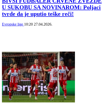
BIVŠI FUDBALER CRVENE ZVEZDE
U SUKOBU SA NOVINAROM: Poljaci
tvrde da je uputio teške reči!
Evropske lige
10:20
27.04.2026.