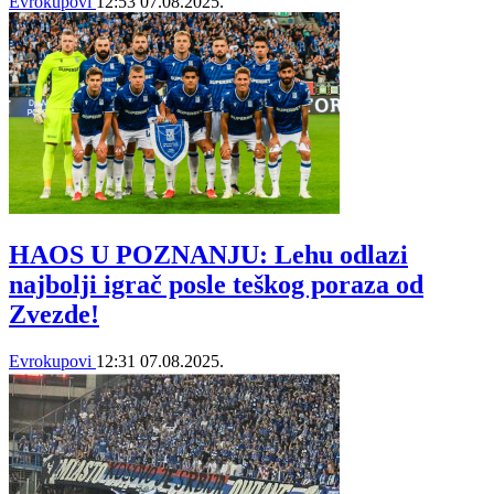
Evrokupovi
12:53
07.08.2025.
HAOS U POZNANJU: Lehu odlazi
najbolji igrač posle teškog poraza od
Zvezde!
Evrokupovi
12:31
07.08.2025.