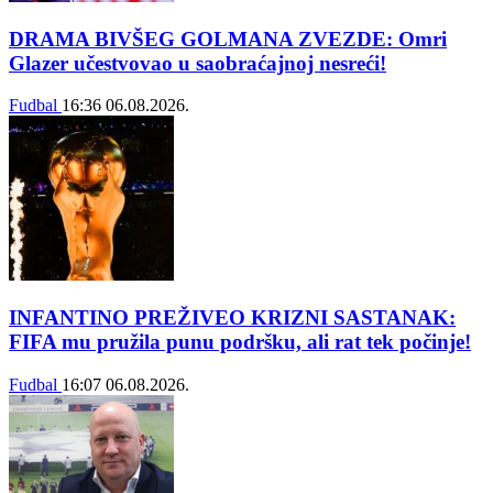
DRAMA BIVŠEG GOLMANA ZVEZDE: Omri
Glazer učestvovao u saobraćajnoj nesreći!
Fudbal
16:36
06.08.2026.
INFANTINO PREŽIVEO KRIZNI SASTANAK:
FIFA mu pružila punu podršku, ali rat tek počinje!
Fudbal
16:07
06.08.2026.