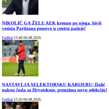
NIKOLIĆ GA ŽELI: AEK krenuo po njega, bivši
vezista Partizana ponovo u centru pažnje!
Fudbal
15:48
06.08.2026.
NASTAVLJA SELEKTORSKU KARIJERU: Dalić
nakon čuda sa Hrvatskom, preuzima novu selekciju!
Fudbal
15:20
06.08.2026.