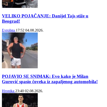
VELIKO POJAČANJE: Danijel Tajs stiže u
Beograd!
Evroliga
17:52
04.08.2026.
POJAVIO SE SNIMAK: Evo kako je Milan
Gurović spasio čoveka iz zapaljenog automobila!
Hronika
23:40
02.08.2026.