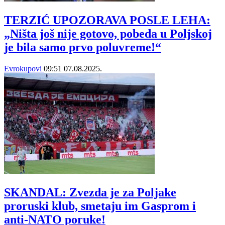
TERZIĆ UPOZORAVA POSLE LEHA:
„Ništa još nije gotovo, pobeda u Poljskoj
je bila samo prvo poluvreme!“
Evrokupovi
09:51
07.08.2025.
SKANDAL: Zvezda je za Poljake
proruski klub, smetaju im Gasprom i
anti-NATO poruke!