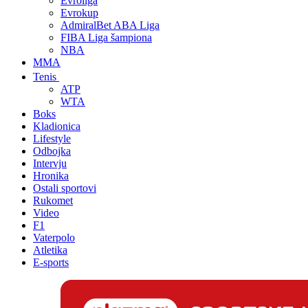
Evroliga
Evrokup
AdmiralBet ABA Liga
FIBA Liga šampiona
NBA
MMA
Tenis
ATP
WTA
Boks
Kladionica
Lifestyle
Odbojka
Intervju
Hronika
Ostali sportovi
Rukomet
Video
F1
Vaterpolo
Atletika
E-sports