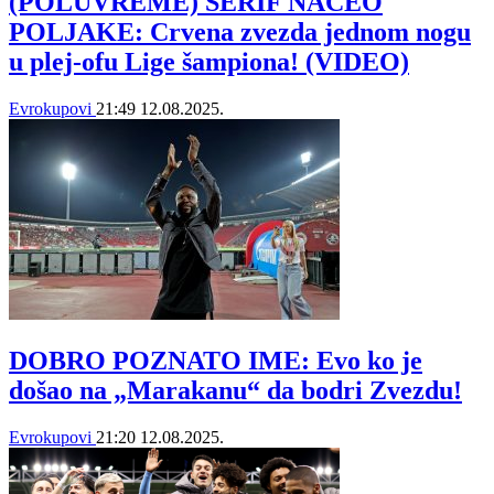
(POLUVREME) ŠERIF NAČEO
POLJAKE: Crvena zvezda jednom nogu
u plej-ofu Lige šampiona! (VIDEO)
Evrokupovi
21:49
12.08.2025.
DOBRO POZNATO IME: Evo ko je
došao na „Marakanu“ da bodri Zvezdu!
Evrokupovi
21:20
12.08.2025.