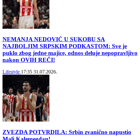
NEMANJA NEDOVIĆ U SUKOBU SA
NAJBOLJIM SRPSKIM PODKASTOM: Sve je
puklo zbog jedne majice, odnos deluje nepopravljivo
nakon OVIH REČI!
Lifestyle
17:35
31.07.2026.
ZVEZDA POTVRDILA: Srbin zvanično napustio
Mali Kalemegdan!