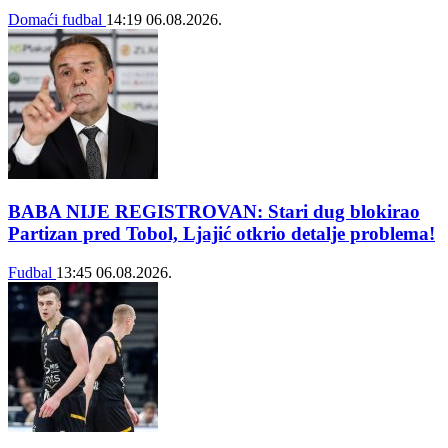
Domaći fudbal
14:19
06.08.2026.
BABA NIJE REGISTROVAN: Stari dug blokirao
Partizan pred Tobol, Ljajić otkrio detalje problema!
Fudbal
13:45
06.08.2026.