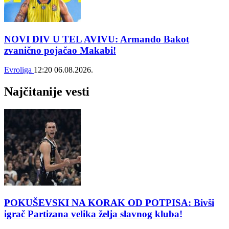
NOVI DIV U TEL AVIVU: Armando Bakot
zvanično pojačao Makabi!
Evroliga
12:20
06.08.2026.
Najčitanije vesti
POKUŠEVSKI NA KORAK OD POTPISA: Bivši
igrač Partizana velika želja slavnog kluba!