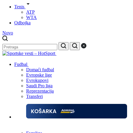
Tenis
ATP
WTA
Odbojka
Novo
Fudbal
Domaći fudbal
Evropske lige
Evrokupovi
Saudi Pro liga
Reprezentacija
Transferi