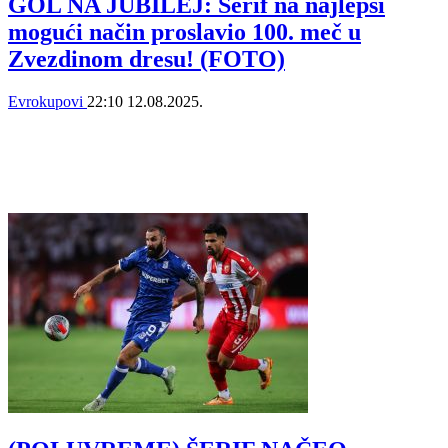
GOL NA JUBILEJ: Šerif na najlepši
mogući način proslavio 100. meč u
Zvezdinom dresu! (FOTO)
Evrokupovi
22:10
12.08.2025.