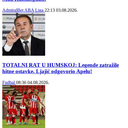
AdmiralBet ABA Liga
22:13
03.08.2026.
TOTALNI RAT U HUMSKOJ: Legende zatražile
hitne ostavke, Ljajić odgovorio Apelu!
Fudbal
08:36
04.08.2026.