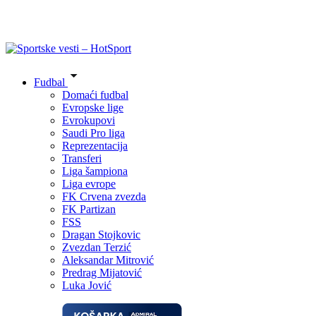
Fudbal
Domaći fudbal
Evropske lige
Evrokupovi
Saudi Pro liga
Reprezentacija
Transferi
Liga šampiona
Liga evrope
FK Crvena zvezda
FK Partizan
FSS
Dragan Stojkovic
Zvezdan Terzić
Aleksandar Mitrović
Predrag Mijatović
Luka Jović