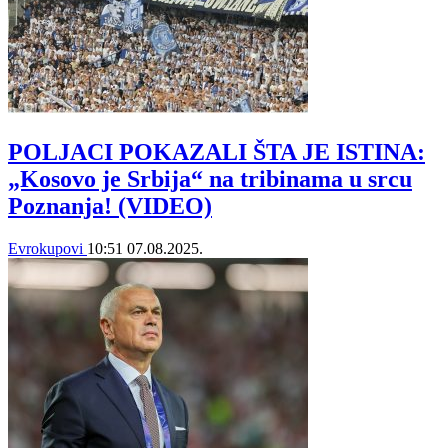
POLJACI POKAZALI ŠTA JE ISTINA:
„Kosovo je Srbija“ na tribinama u srcu
Poznanja! (VIDEO)
Evrokupovi
10:51
07.08.2025.