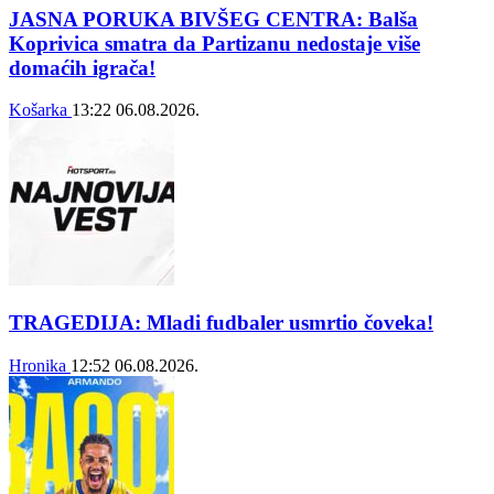
JASNA PORUKA BIVŠEG CENTRA: Balša
Koprivica smatra da Partizanu nedostaje više
domaćih igrača!
Košarka
13:22
06.08.2026.
TRAGEDIJA: Mladi fudbaler usmrtio čoveka!
Hronika
12:52
06.08.2026.