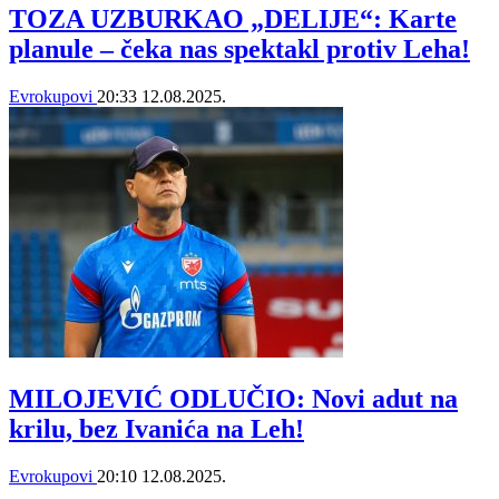
TOZA UZBURKAO „DELIJE“: Karte
planule – čeka nas spektakl protiv Leha!
Evrokupovi
20:33
12.08.2025.
MILOJEVIĆ ODLUČIO: Novi adut na
krilu, bez Ivanića na Leh!
Evrokupovi
20:10
12.08.2025.