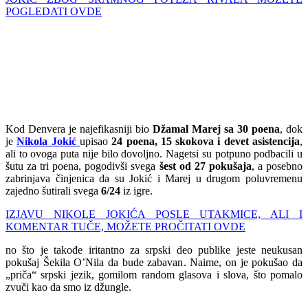
POGLEDATI OVDE
Kod Denvera je najefikasniji bio
Džamal Marej sa 30 poena
, dok
je
Nikola Jokić
upisao
24 poena, 15 skokova i devet asistencija
,
ali to ovoga puta nije bilo dovoljno. Nagetsi su potpuno podbacili u
šutu za tri poena, pogodivši svega
šest od 27 pokušaja
, a posebno
zabrinjava činjenica da su Jokić i Marej u drugom poluvremenu
zajedno šutirali svega
6/24
iz igre.
IZJAVU NIKOLE JOKIĆA POSLE UTAKMICE, ALI I
KOMENTAR TUČE, MOŽETE PROČITATI OVDE
no što je takođe iritantno za srpski deo publike jeste neukusan
pokušaj Šekila O’Nila da bude zabavan. Naime, on je pokušao da
„priča“ srpski jezik, gomilom random glasova i slova, što pomalo
zvuči kao da smo iz džungle.