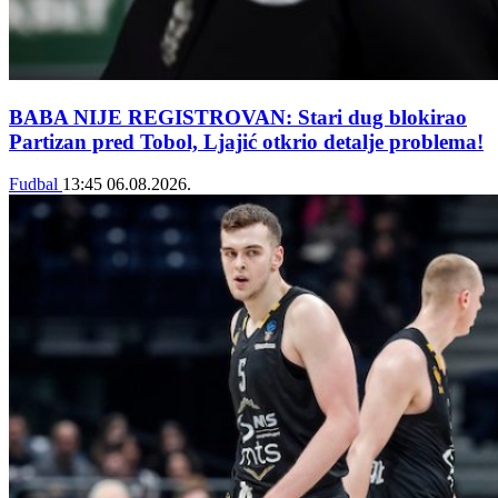
BABA NIJE REGISTROVAN: Stari dug blokirao
Partizan pred Tobol, Ljajić otkrio detalje problema!
Fudbal
13:45
06.08.2026.