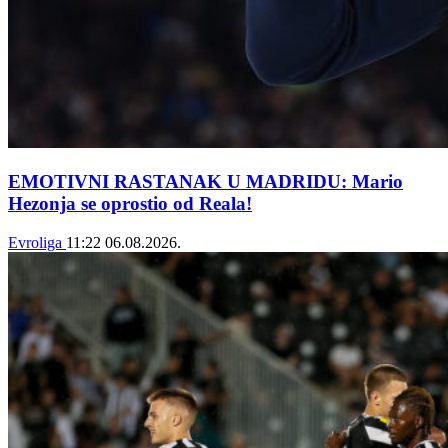
EMOTIVNI RASTANAK U MADRIDU: Mario
Hezonja se oprostio od Reala!
Evroliga
11:22
06.08.2026.