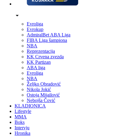
Evroliga
Evrokup
AdmiralBet ABA Liga
FIBA Liga šampiona
NBA
Reprezentacija
KK Crvena zvezda
KK Partizan
ABA liga
Evroliga
NBA
Željko Obradović
Nikola Jokić
Ostoja Mijailović
Nebojša Čović
KLADIONICA
Lifestyle
MMA
Boks
Intervju
Hronika