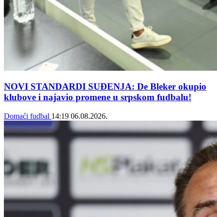
NOVI STANDARDI SUĐENJA: De Bleker okupio
klubove i najavio promene u srpskom fudbalu!
Domaći fudbal
14:19
06.08.2026.