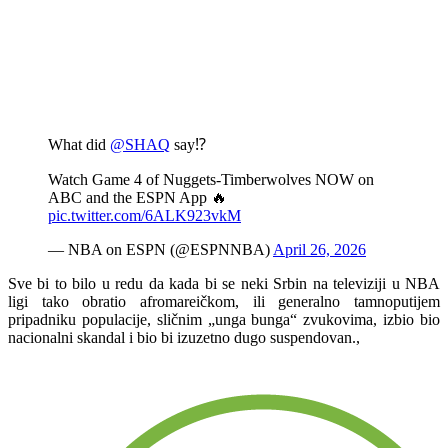
What did
@SHAQ
say⁉️
Watch Game 4 of Nuggets-Timberwolves NOW on
ABC and the ESPN App 🔥
pic.twitter.com/6ALK923vkM
— NBA on ESPN (@ESPNNBA)
April 26, 2026
Sve bi to bilo u redu da kada bi se neki Srbin na televiziji u NBA
ligi tako obratio afromareičkom, ili generalno tamnoputijem
pripadniku populacije, sličnim „unga bunga“ zvukovima, izbio bio
nacionalni skandal i bio bi izuzetno dugo suspendovan.,