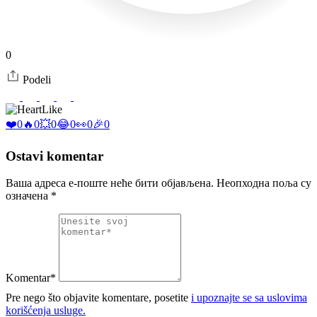
0
Podeli
Like
❤️
0
🔥
0
💥
0
😂
0
👀
0
🎉
0
Ostavi komentar
Ваша адреса е-поште неће бити објављена.
Неопходна поља су
означена
*
Komentar*
Pre nego što objavite komentare, posetite
i upoznajte se sa uslovima
korišćenja usluge.