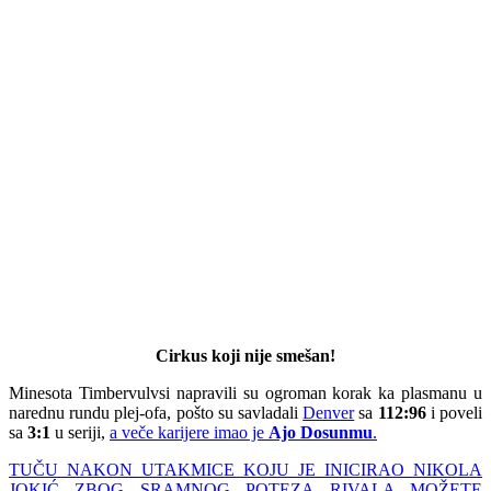
Cirkus koji nije smešan!
Minesota Timbervulvsi napravili su ogroman korak ka plasmanu u
narednu rundu plej-ofa, pošto su savladali
Denver
sa
112:96
i poveli
sa
3:1
u seriji,
a veče karijere imao je
Ajo Dosunmu
.
TUČU NAKON UTAKMICE KOJU JE INICIRAO NIKOLA
JOKIĆ ZBOG SRAMNOG POTEZA RIVALA MOŽETE