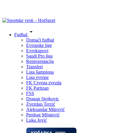
Fudbal
Domaći fudbal
Evropske lige
Evrokupovi
Saudi Pro liga
Reprezentacija
Transferi
Liga šampiona
Liga evrope
FK Crvena zvezda
FK Partizan
FSS
Dragan Stojkovic
Zvezdan Terzić
Aleksandar Mitrović
Predrag Mijatović
Luka Jović