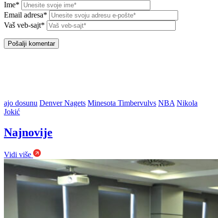
Ime*
Email adresa*
Vaš veb-sajt*
ajo dosunu
Denver Nagets
Minesota Timbervulvs
NBA
Nikola
Jokić
Najnovije
Vidi više