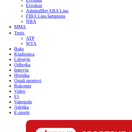
Evroliga
Evrokup
AdmiralBet ABA Liga
FIBA Liga šampiona
NBA
MMA
Tenis
ATP
WTA
Boks
Kladionica
Lifestyle
Odbojka
Intervju
Hronika
Ostali sportovi
Rukomet
Video
F1
Vaterpolo
Atletika
E-sports