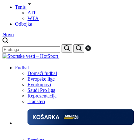
Tenis
ATP
WTA
Odbojka
Novo
Fudbal
Domaći fudbal
Evropske lige
Evrokupovi
Saudi Pro liga
Reprezentacija
Transferi