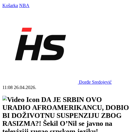
Košarka
NBA
Đorđe Sredojević
11:08
26.04.2026.
DA JE SRBIN OVO
URADIO AFROAMERIKANCU, DOBIO
BI DOŽIVOTNU SUSPENZIJU ZBOG
RASIZMA?! Šekil O’Nil se javno na
televiziji rugao srpskom jeziku!