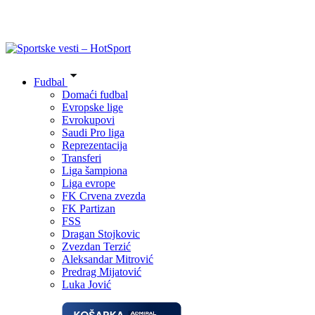
Fudbal
Domaći fudbal
Evropske lige
Evrokupovi
Saudi Pro liga
Reprezentacija
Transferi
Liga šampiona
Liga evrope
FK Crvena zvezda
FK Partizan
FSS
Dragan Stojkovic
Zvezdan Terzić
Aleksandar Mitrović
Predrag Mijatović
Luka Jović