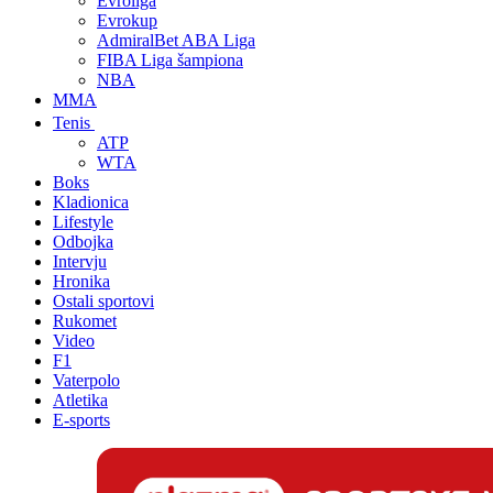
Evroliga
Evrokup
AdmiralBet ABA Liga
FIBA Liga šampiona
NBA
MMA
Tenis
ATP
WTA
Boks
Kladionica
Lifestyle
Odbojka
Intervju
Hronika
Ostali sportovi
Rukomet
Video
F1
Vaterpolo
Atletika
E-sports