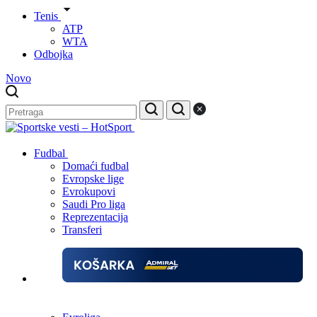
Tenis
ATP
WTA
Odbojka
Novo
Fudbal
Domaći fudbal
Evropske lige
Evrokupovi
Saudi Pro liga
Reprezentacija
Transferi