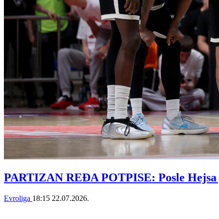
PARTIZAN REĐA POTPISE: Posle Hejsa jo
Evroliga
18:15
22.07.2026.