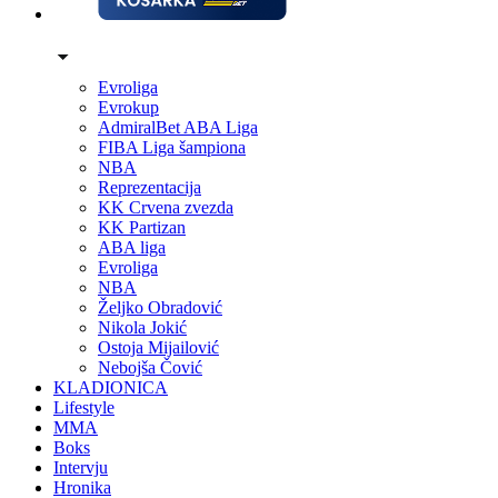
Evroliga
Evrokup
AdmiralBet ABA Liga
FIBA Liga šampiona
NBA
Reprezentacija
KK Crvena zvezda
KK Partizan
ABA liga
Evroliga
NBA
Željko Obradović
Nikola Jokić
Ostoja Mijailović
Nebojša Čović
KLADIONICA
Lifestyle
MMA
Boks
Intervju
Hronika