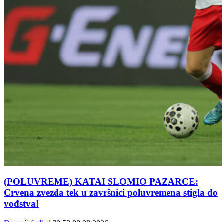
(POLUVREME) KATAI SLOMIO PAZARCE:
Crvena zvezda tek u završnici poluvremena stigla do
vođstva!