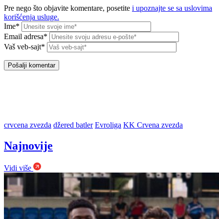
Pre nego što objavite komentare, posetite
i upoznajte se sa uslovima
korišćenja usluge.
Ime*
Email adresa*
Vaš veb-sajt*
crvcena zvezda
džered batler
Evroliga
KK Crvena zvezda
Najnovije
Vidi više