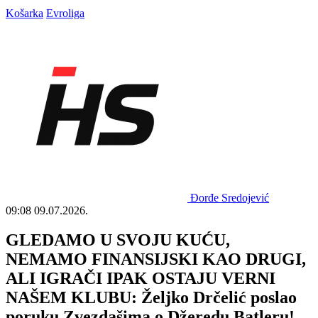
Košarka
Evroliga
Đorđe Sredojević
09:08
09.07.2026.
GLEDAMO U SVOJU KUĆU,
NEMAMO FINANSIJSKI KAO DRUGI,
ALI IGRAČI IPAK OSTAJU VERNI
NAŠEM KLUBU: Željko Drčelić poslao
poruku Zvezdašima o Džeredu Batleru!