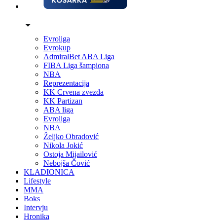
Evroliga
Evrokup
AdmiralBet ABA Liga
FIBA Liga šampiona
NBA
Reprezentacija
KK Crvena zvezda
KK Partizan
ABA liga
Evroliga
NBA
Željko Obradović
Nikola Jokić
Ostoja Mijailović
Nebojša Čović
KLADIONICA
Lifestyle
MMA
Boks
Intervju
Hronika