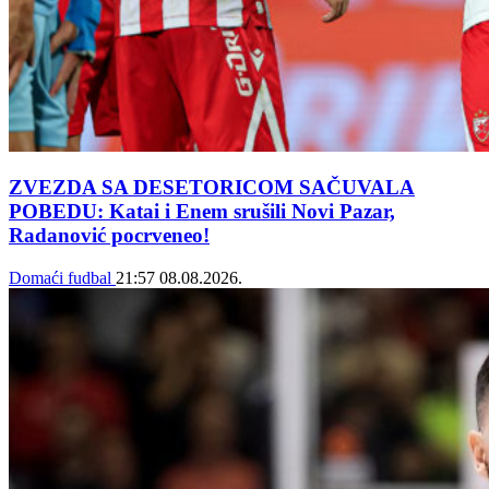
ZVEZDA SA DESETORICOM SAČUVALA
POBEDU: Katai i Enem srušili Novi Pazar,
Radanović pocrveneo!
Domaći fudbal
21:57
08.08.2026.