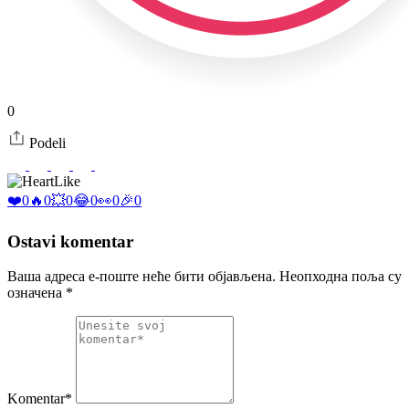
0
Podeli
Like
❤️
0
🔥
0
💥
0
😂
0
👀
0
🎉
0
Ostavi komentar
Ваша адреса е-поште неће бити објављена.
Неопходна поља су
означена
*
Komentar*