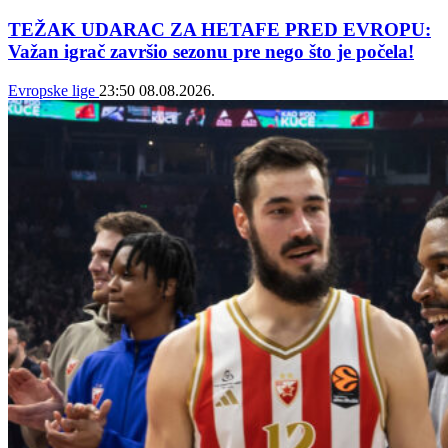
TEŽAK UDARAC ZA HETAFE PRED EVROPU:
Važan igrač završio sezonu pre nego što je počela!
Evropske lige
23:50
08.08.2026.