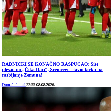
RADNIČKI SE KONAČNO RASPUCAO: Sise
plesao po „Čika Dači“, Sremčević stavio tačku na
razbijanje Zemuna!
Domaći fudbal
22:55
08.08.2026.