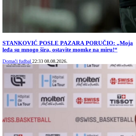
STANKOVIĆ POSLE PAZARA PORUČIO: „Moja
leđa su mnogo šira, ostavite momke na miru!“
Domaći fudbal
22:33
08.08.2026.