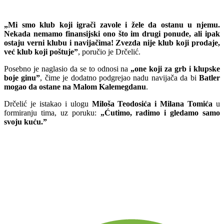
„Mi smo klub koji igrači zavole i žele da ostanu u njemu.
Nekada nemamo finansijski ono što im drugi ponude, ali ipak
ostaju verni klubu i navijačima! Zvezda nije klub koji prodaje,
već klub koji poštuje”
, poručio je Drčelić.
Posebno je naglasio da se to odnosi na
„one koji za grb i klupske
boje ginu”
, čime je dodatno podgrejao nadu navijača da bi
Batler
mogao da ostane na Malom Kalemegdanu
.
Drčelić je istakao i ulogu
Miloša Teodosića i Milana Tomića
u
formiranju tima, uz poruku:
„Ćutimo, radimo i gledamo samo
svoju kuću.”