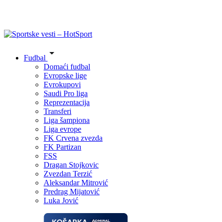
Fudbal
Domaći fudbal
Evropske lige
Evrokupovi
Saudi Pro liga
Reprezentacija
Transferi
Liga šampiona
Liga evrope
FK Crvena zvezda
FK Partizan
FSS
Dragan Stojkovic
Zvezdan Terzić
Aleksandar Mitrović
Predrag Mijatović
Luka Jović