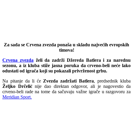
Za sada se Crvena zvezda ponaša u skladu najvećih evropskih
timova!
Crvena zvezda
želi da zadrži Džereda Batlera i za narednu
sezonu, a iz kluba stiže jasna poruka da crveno-beli neće lako
odustati od igrača koji su pokazali privrženost grbu.
Na pitanje da li će
Zvezda zadržati Batlera
, predsednik kluba
Željko Drčelić
nije dao direktan odgovor, ali je nagovestio da
crveno-beli rade na tome da sačuvaju važne igrače u razgovoru za
Meridian Sport.