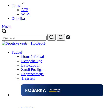
Tenis
ATP
WTA
Odbojka
Novo
Fudbal
Domaći fudbal
Evropske lige
Evrokupovi
Saudi Pro liga
Reprezentacija
Transferi