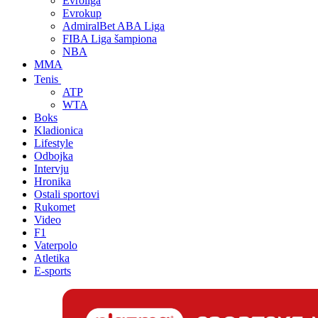
Evroliga
Evrokup
AdmiralBet ABA Liga
FIBA Liga šampiona
NBA
MMA
Tenis
ATP
WTA
Boks
Kladionica
Lifestyle
Odbojka
Intervju
Hronika
Ostali sportovi
Rukomet
Video
F1
Vaterpolo
Atletika
E-sports