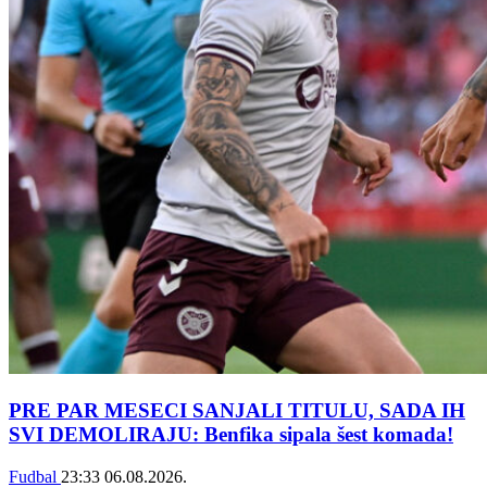
PRE PAR MESECI SANJALI TITULU, SADA IH
SVI DEMOLIRAJU: Benfika sipala šest komada!
Fudbal
23:33
06.08.2026.