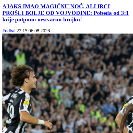
AJAKS IMAO MAGIČNU NOĆ, ALI IRCI
PROŠLI BOLJE OD VOJVODINE: Pobeda od 3:1
krije potpuno nestvarnu brojku!
Fudbal
22:15
06.08.2026.