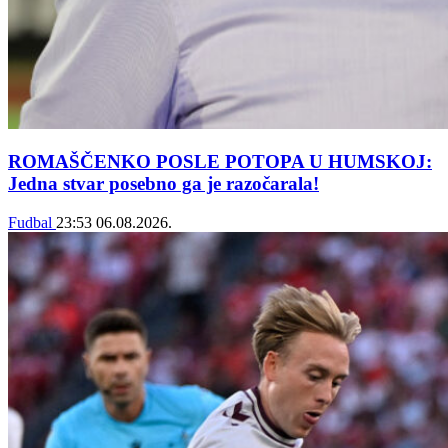
ROMAŠČENKO POSLE POTOPA U HUMSKOJ:
Jedna stvar posebno ga je razočarala!
Fudbal
23:53
06.08.2026.