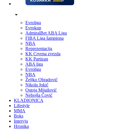
Evroliga
Evrokup
AdmiralBet ABA Liga
FIBA Liga šampiona
NBA
Reprezentacija
KK Crvena zvezda
KK Partizan
ABA liga
Evroliga
NBA
Željko Obradović
Nikola Jokić
Ostoja Mijailović
Nebojša Čović
KLADIONICA
Lifestyle
MMA
Boks
Intervju
Hronika