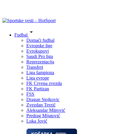
Fudbal
Domaći fudbal
Evropske lige
Evrokupovi
Saudi Pro liga
Reprezentacija
Transferi
Liga šampiona
Liga evrope
FK Crvena zvezda
FK Partizan
FSS
Dragan Stojkovic
Zvezdan Terzić
Aleksandar Mitrović
Predrag Mijatović
Luka Jović