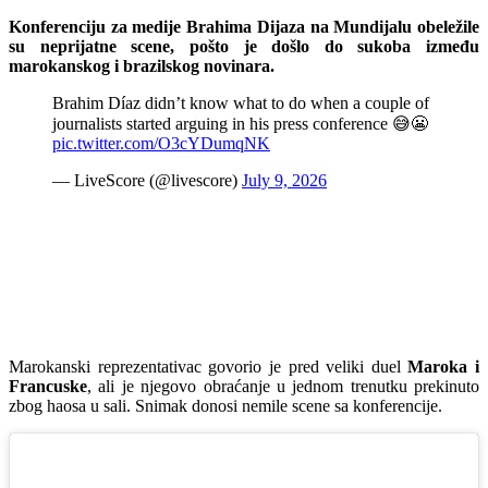
Konferenciju za medije Brahima Dijaza na Mundijalu obeležile
su neprijatne scene, pošto je došlo do sukoba između
marokanskog i brazilskog novinara.
Brahim Díaz didn’t know what to do when a couple of
journalists started arguing in his press conference 😅😬
pic.twitter.com/O3cYDumqNK
— LiveScore (@livescore)
July 9, 2026
Marokanski reprezentativac govorio je pred veliki duel
Maroka i
Francuske
, ali je njegovo obraćanje u jednom trenutku prekinuto
zbog haosa u sali. Snimak donosi nemile scene sa konferencije.