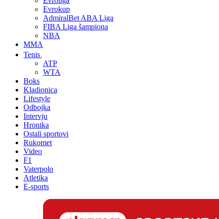
Evroliga
Evrokup
AdmiralBet ABA Liga
FIBA Liga šampiona
NBA
MMA
Tenis
ATP
WTA
Boks
Kladionica
Lifestyle
Odbojka
Intervju
Hronika
Ostali sportovi
Rukomet
Video
F1
Vaterpolo
Atletika
E-sports