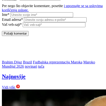
Pre nego što objavite komentare, posetite
i upoznajte se sa uslovima
korišćenja usluge.
Ime*
Email adresa*
Vaš veb-sajt*
Brahim Dijaz
Brazil
Fudbalska reprezentacija Maroka
Maroko
Mundijal 2026
novinari
tuča
Najnovije
Vidi više