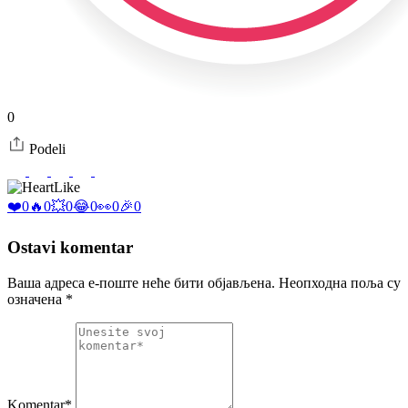
0
Podeli
Like
❤️
0
🔥
0
💥
0
😂
0
👀
0
🎉
0
Ostavi komentar
Ваша адреса е-поште неће бити објављена.
Неопходна поља су
означена
*
Komentar*