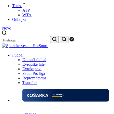
Tenis
ATP
WTA
Odbojka
Novo
Fudbal
Domaći fudbal
Evropske lige
Evrokupovi
Saudi Pro liga
Reprezentacija
Transferi