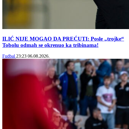
ILIĆ NIJE MOGAO DA PREĆUTI: Posle „trojke“
Tobolu odmah se okrenuo ka tribinama!
Fudbal
23:23
06.08.2026.