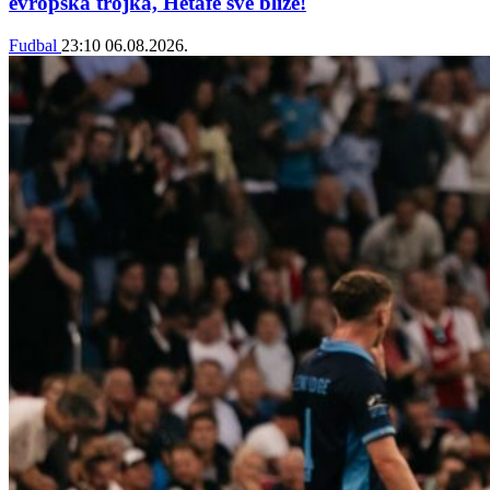
evropska trojka, Hetafe sve bliže!
Fudbal
23:10
06.08.2026.