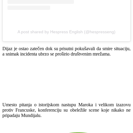
A post shared by Hespress English (@hespresseng)
Dijaz je ostao zatečen dok su prisutni pokušavali da smire situaciju,
a snimak incidenta ubrzo se proširio društvenim mrežama.
Umesto pitanja o istorijskom nastupu Maroka i velikom izazovu
protiv Francuske, konferenciju su obeležile scene koje nikako ne
pripadaju Mundijalu.