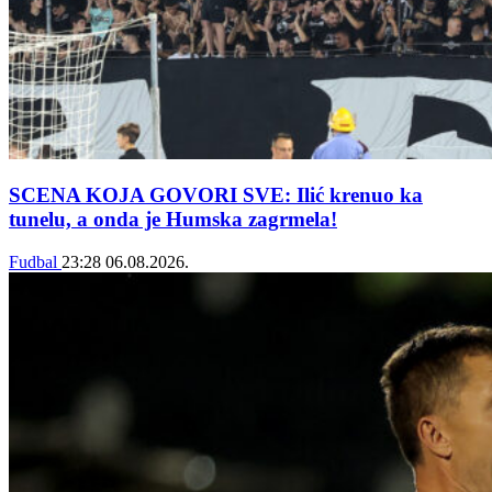
SCENA KOJA GOVORI SVE: Ilić krenuo ka
tunelu, a onda je Humska zagrmela!
Fudbal
23:28
06.08.2026.