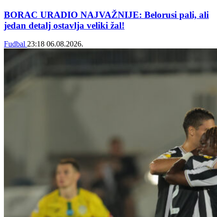
BORAC URADIO NAJVAŽNIJE: Belorusi pali, ali
jedan detalj ostavlja veliki žal!
Fudbal
23:18
06.08.2026.